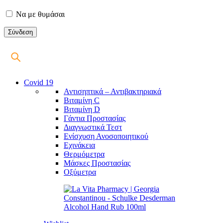
Να με θυμάσαι
Covid 19
Αντισηπτικά – Αντιβακτηριακά
Βιταμίνη C
Βιταμίνη D
Γάντια Προστασίας
Διαγνωστικά Τεστ
Ενίσχυση Ανοσοποιητικού
Εχινάκεια
Θερμόμετρα
Μάσκες Προστασίας
Οξύμετρα