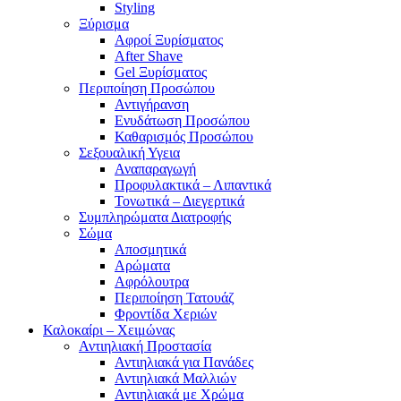
Styling
Ξύρισμα
Αφροί Ξυρίσματος
After Shave
Gel Ξυρίσματος
Περιποίηση Προσώπου
Αντιγήρανση
Ενυδάτωση Προσώπου
Καθαρισμός Προσώπου
Σεξουαλική Υγεια
Αναπαραγωγή
Προφυλακτικά – Λιπαντικά
Τονωτικά – Διεγερτικά
Συμπληρώματα Διατροφής
Σώμα
Αποσμητικά
Αρώματα
Αφρόλουτρα
Περιποίηση Τατουάζ
Φροντίδα Χεριών
Καλοκαίρι – Χειμώνας
Αντιηλιακή Προστασία
Αντιηλιακά για Πανάδες
Αντιηλιακά Μαλλιών
Αντιηλιακά με Χρώμα