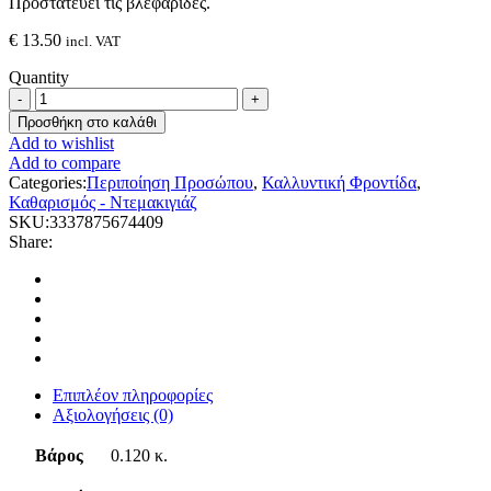
Προστατεύει τις βλεφαρίδες.
€
13.50
incl. VAT
Quantity
Vichy
Waterproof
Προσθήκη στο καλάθι
Eye
Add to wishlist
Make-
Add to compare
Up
Categories:
Περιποίηση Προσώπου
,
Καλλυντική Φροντίδα
,
Remover,
Καθαρισμός - Ντεμακιγιάζ
100ml
SKU:
3337875674409
quantity
Share:
Επιπλέον πληροφορίες
Αξιολογήσεις (0)
Βάρος
0.120 κ.