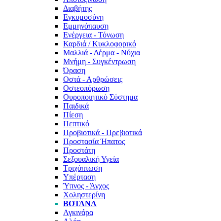
Διαβήτης
Εγκυμοσύνη
Εμμηνόπαυση
Ενέργεια - Τόνωση
Καρδιά / Κυκλοφορικό
Μαλλιά - Δέρμα - Νύχια
Μνήμη - Συγκέντρωση
Όραση
Οστά - Αρθρώσεις
Οστεοπόρωση
Ουροποιητικό Σύστημα
Παιδικά
Πίεση
Πεπτικό
Προβιοτικά - Πρεβιοτικά
Προστασία Ήπατος
Προστάτη
Σεξουαλική Υγεία
Τριχόπτωση
Υπέρταση
Ύπνος - Άγχος
Χοληστερίνη
ΒΌΤΑΝΑ
Αγκινάρα