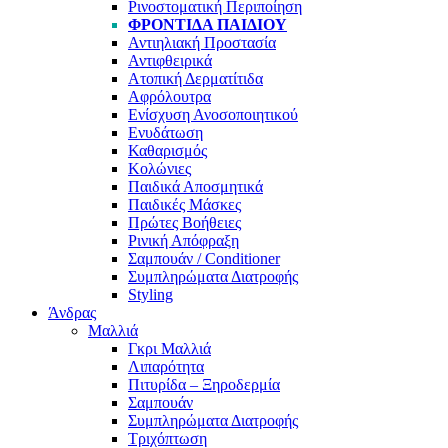
Ρινοστοματική Περιποίηση
ΦΡΟΝΤΊΔΑ ΠΑΙΔΙΟΎ
Αντιηλιακή Προστασία
Αντιφθειρικά
Ατοπική Δερματίτιδα
Αφρόλουτρα
Ενίσχυση Ανοσοποιητικού
Ενυδάτωση
Καθαρισμός
Κολώνιες
Παιδικά Αποσμητικά
Παιδικές Μάσκες
Πρώτες Βοήθειες
Ρινική Απόφραξη
Σαμπουάν / Conditioner
Συμπληρώματα Διατροφής
Styling
Άνδρας
Μαλλιά
Γκρι Μαλλιά
Λιπαρότητα
Πιτυρίδα – Ξηροδερμία
Σαμπουάν
Συμπληρώματα Διατροφής
Τριχόπτωση