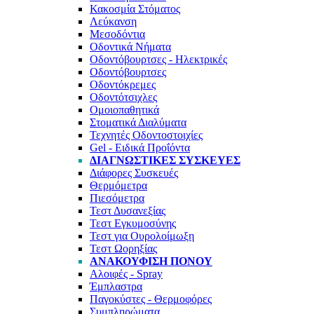
Κακοσμία Στόματος
Λεύκανση
Μεσοδόντια
Οδοντικά Νήματα
Οδοντόβουρτσες - Ηλεκτρικές
Οδοντόβουρτσες
Οδοντόκρεμες
Οδοντότσιχλες
Ομοιοπαθητικά
Στοματικά Διαλύματα
Τεχνητές Οδοντοστοιχίες
Gel - Ειδικά Προΐόντα
ΔΙΑΓΝΩΣΤΙΚΈΣ ΣΥΣΚΕΥΈΣ
Διάφορες Συσκευές
Θερμόμετρα
Πιεσόμετρα
Τεστ Δυσανεξίας
Τεστ Εγκυμοσύνης
Τεστ για Ουρολοίμωξη
Τεστ Ωορηξίας
ΑΝΑΚΟΎΦΙΣΗ ΠΌΝΟΥ
Αλοιφές - Spray
Έμπλαστρα
Παγοκύστες - Θερμοφόρες
Συμπληρώματα