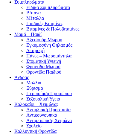
Συμπληρώματα
Ειδικά Συμπληρώματα
Βότανα
Μέταλλα
Παιδικές Βιταμίνες
Βιταμίνες & Πολυβιταμίνες
Μαμά – Παιδί
Αξεσουάρ Μωρού
Εγκυμοσύνη Θηλασμός
Διατροφή
Πάνες – Μωρομάντηλα
Στοματική Υγιεινή
Φροντίδα Μωρού
Φροντίδα Παιδιού
Άνδρας
Μαλλιά
Ξύρισμα
Περιποίηση Προσώπου
Σεξουαλική Υγεια
Καλοκαίρι – Χειμώνας
Αντιηλιακή Προστασία
Αντικουνουπικά
Αντιμετώπιση Χειμώνα
Σχολείο
Καλλυντική Φροντίδα