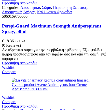
Προσθήκη στο καλάθι
Categories:
Αποσμητικά
,
Σώμα
,
Περιποίηση Σώματος
,
Αποσμητικά
,
Άνδρας
,
Καλλυντική Φροντίδα
5060169700000
Perspi-Guard Maximum Strength Antiperspirant
Spray, 50ml
€
18.36
incl. VAT
(0 Reviews)
Αντιιδρωτικό σπρέι για την υπερβολική εφίδρωση. Εξασφαλίζει
πλήρη προστασία τόσο από τον ιδρώτα όσο και από την οσμή, ενώ
παραμένει
Προσθήκη στο καλάθι
Wishlist
Compare
Wishlist
Compare
Προσθήκη στο καλάθι