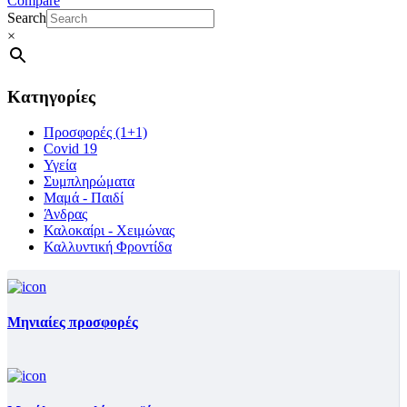
Compare
Search
×
Κατηγορίες
Προσφορές (1+1)
Covid 19
Υγεία
Συμπληρώματα
Μαμά - Παιδί
Άνδρας
Καλοκαίρι - Χειμώνας
Καλλυντική Φροντίδα
Μηνιαίες προσφορές