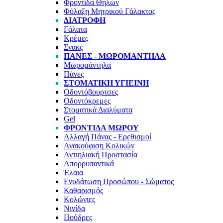
Φροντίδα Θηλών
Φύλαξη Μητρικού Γάλακτος
ΔΙΑΤΡΟΦΉ
Γάλατα
Κρέμες
Σνακς
ΠΆΝΕΣ - ΜΩΡΟΜΆΝΤΗΛΑ
Μωρομάντηλα
Πάνες
ΣΤΟΜΑΤΙΚΉ ΥΓΙΕΙΝΉ
Οδοντόβουρτσες
Οδοντόκρεμες
Στοματικά Διαλύματα
Gel
ΦΡΟΝΤΊΔΑ ΜΩΡΟΎ
Αλλαγή Πάνας - Ερεθισμοί
Ανακούφιση Κολικών
Αντιηλιακή Προστασία
Απορρυπαντικά
Έλαια
Ενυδάτωση Προσώπου - Σώματος
Καθαρισμός
Κολώνιες
Νινίδα
Πούδρες