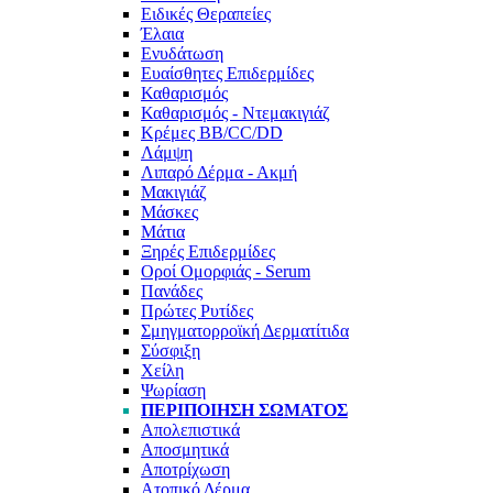
Ειδικές Θεραπείες
Έλαια
Ενυδάτωση
Ευαίσθητες Επιδερμίδες
Καθαρισμός
Καθαρισμός - Ντεμακιγιάζ
Κρέμες BB/CC/DD
Λάμψη
Λιπαρό Δέρμα - Ακμή
Μακιγιάζ
Μάσκες
Μάτια
Ξηρές Επιδερμίδες
Οροί Ομορφιάς - Serum
Πανάδες
Πρώτες Ρυτίδες
Σμηγματορροϊκή Δερματίτιδα
Σύσφιξη
Χείλη
Ψωρίαση
ΠΕΡΙΠΟΊΗΣΗ ΣΏΜΑΤΟΣ
Απολεπιστικά
Αποσμητικά
Αποτρίχωση
Ατοπικό Δέρμα