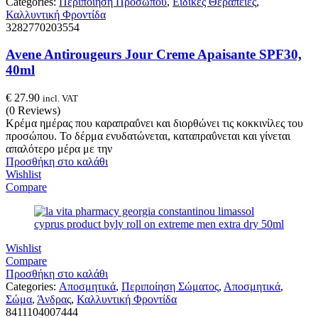
Categories:
Περιποίηση Προσώπου
,
Ειδικές Θεραπείες
,
Καλλυντική Φροντίδα
3282770203554
Avene Antirougeurs Jour Creme Apaisante SPF30,
40ml
€
27.90
incl. VAT
(0 Reviews)
Κρέμα ημέρας που καραπραΰνει και διορθώνει τις κοκκινίλες του
προσώπου. Το δέρμα ενυδατώνεται, καταπραΰνεται και γίνεται
απαλότερο μέρα με την
Προσθήκη στο καλάθι
Wishlist
Compare
Wishlist
Compare
Προσθήκη στο καλάθι
Categories:
Αποσμητικά
,
Περιποίηση Σώματος
,
Αποσμητικά
,
Σώμα
,
Άνδρας
,
Καλλυντική Φροντίδα
8411104007444