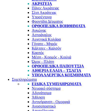
ΑΚΡΆΤΕΙΑ
Πάνες Ακράτειας
Σλιπ Ακράτειας
Υποσέντονα
Φροντίδα Δέρματος
ΟΡΘΟΠΕΔΙΚΆ ΒΟΗΘΉΜΑΤΑ
Αγκώνας
Αστράγαλος
Αυχενικά Κολάρα
Γόνατο - Μηρός
Κάλτσες - Καλσόν
Καρπός
Μέση - Κορμός - Κοιλιά
Ώμος - Πλάτη
ΟΡΘΟΠΕΔΙΚΆ ΠΑΠΟΎΤΣΙΑ
ΑΙΘΈΡΙΑ ΈΛΑΙΑ – ΤΣΆΓΙΑ
ΥΠΟΑΛΛΕΡΓΙΚΆ ΚΟΣΜΉΜΑΤΑ
Συμπληρώματα
ΕΙΔΙΚΆ ΣΥΜΠΛΗΡΏΜΑΤΑ
Νευρικό σύστημα
Αδυνάτισμα
Άθληση
Αντιγήρανση - Ομορφιά
Ανοσοποιητικό
Αποτοξίνωση