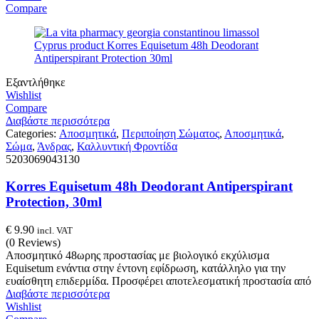
Compare
Εξαντλήθηκε
Wishlist
Compare
Διαβάστε περισσότερα
Categories:
Αποσμητικά
,
Περιποίηση Σώματος
,
Αποσμητικά
,
Σώμα
,
Άνδρας
,
Καλλυντική Φροντίδα
5203069043130
Korres Equisetum 48h Deodorant Antiperspirant
Protection, 30ml
€
9.90
incl. VAT
(0 Reviews)
Αποσμητικό 48ωρης προστασίας με βιολογικό εκχύλισμα
Equisetum ενάντια στην έντονη εφίδρωση, κατάλληλο για την
ευαίσθητη επιδερμίδα. Προσφέρει αποτελεσματική προστασία από
Διαβάστε περισσότερα
Wishlist