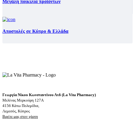
Μεγάλη ποικιλία προϊόντων
Αποστολές σε Κύπρο & Ελλάδα
Γεωργία Νίκου Κωνσταντίνου Λτδ (La Vita Pharmacy)
Μελίνας Μερκούρη 127Α
4156 Κάτω Πολεμίδια,
Λεμεσός, Κύπρος
Βρείτε μας στον χάρτη