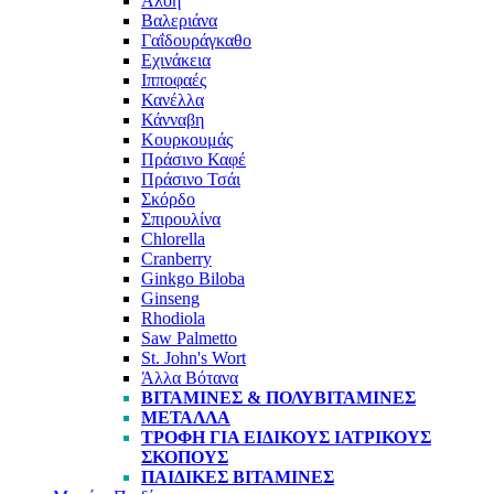
Αλόη
Βαλεριάνα
Γαΐδουράγκαθο
Εχινάκεια
Ιπποφαές
Κανέλλα
Κάνναβη
Κουρκουμάς
Πράσινο Καφέ
Πράσινο Τσάι
Σκόρδο
Σπιρουλίνα
Chlorella
Cranberry
Ginkgo Biloba
Ginseng
Rhodiola
Saw Palmetto
St. John's Wort
Άλλα Βότανα
ΒΙΤΑΜΊΝΕΣ & ΠΟΛΥΒΙΤΑΜΊΝΕΣ
ΜΈΤΑΛΛΑ
ΤΡΟΦΉ ΓΙΑ ΕΙΔΙΚΟΎΣ ΙΑΤΡΙΚΟΎΣ
ΣΚΟΠΟΎΣ
ΠΑΙΔΙΚΈΣ ΒΙΤΑΜΊΝΕΣ