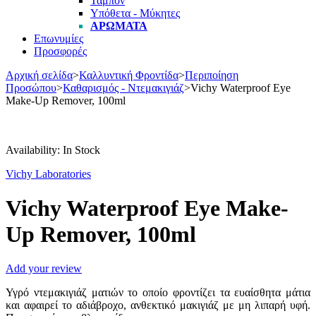
Ταμπόν
Υπόθετα - Μύκητες
ΑΡΏΜΑΤΑ
Επωνυμίες
Προσφορές
Αρχική σελίδα
>
Καλλυντική Φροντίδα
>
Περιποίηση
Προσώπου
>
Καθαρισμός - Ντεμακιγιάζ
>
Vichy Waterproof Eye
Make-Up Remover, 100ml
Availability:
In Stock
Vichy Laboratories
Vichy Waterproof Eye Make-
Up Remover, 100ml
Add your review
Υγρό ντεμακιγιάζ ματιών το οποίο φροντίζει τα ευαίσθητα μάτια
και αφαιρεί το αδιάβροχο, ανθεκτικό μακιγιάζ με μη λιπαρή υφή.