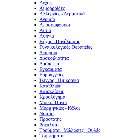
Άγχος
Αιμορροΐδες
Αλλεργίες - Δερματικά
Αναιμία
Αποσυμφόρηση
Αυτιά
Αϋπνία
Βήχας - Πονόλαιμος
Γυναικολογικές Θεραπείες
Διάρροια
Δυσκοιλιότητα
Δυσπεψία
Εγκαύματα
Ευρυαγγείες
Ίλιγγος - Ημικρανία
Κατάθλιψη
Κατακλίσεις
Κρυολόγημα
Μυϊκοί Πόνοι
Μυρμηγκιές - Κάλοι
Ναυτία
Προστάτης
Ροχαλητό
Τραύματα - Μώλωπες - Ουλές
Τσιμπήματα