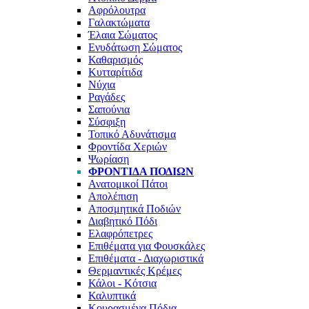
Αφρόλουτρα
Γαλακτώματα
Έλαια Σώματος
Ενυδάτωση Σώματος
Καθαρισμός
Κυτταρίτιδα
Νύχια
Ραγάδες
Σαπούνια
Σύσφιξη
Τοπικό Αδυνάτισμα
Φροντίδα Χεριών
Ψωρίαση
ΦΡΟΝΤΊΔΑ ΠΟΔΙΏΝ
Ανατομικοί Πάτοι
Απολέπιση
Αποσμητικά Ποδιών
Διαβητικό Πόδι
Ελαφρόπετρες
Επιθέματα για Φουσκάλες
Επιθέματα - Διαχωριστικά
Θερμαντικές Κρέμες
Κάλοι - Κότσια
Καλυπτικά
Κουρασμένα Πόδια