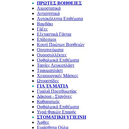
ΠΡΏΤΕΣ ΒΟΉΘΕΙΕΣ
Αιμοστατικά
Αντισηπτικά
Αυτοκόλλητα Επιθέματα
Βαμβάκι
Γάζες
Εξεταστικά Γάντια
Επίδεσμοι
Κουτί Πρώτων Βοηθειών
Οινοπνεύματα
Ουροσυλλέκτες
Οφθαλμικά Επιθέματα
Ταινίες Λευκοπλάστ
Τραυμαπλάστ
Χειρουργικές Μάσκες
Ωτοασπίδες
ΓΙΑ ΤΑ ΜΆΤΙΑ
Γυαλιά Πρεσβυωπίας
Δάκρυα - Σταγόνες
Καθαρισμός
Οφθαλμικά Επιθέματα
Υγρά Φακών Επαφής
ΣΤΟΜΑΤΙΚΉ ΥΓΙΕΙΝΉ
Άφθες
Ευαίσθητα Ούλα