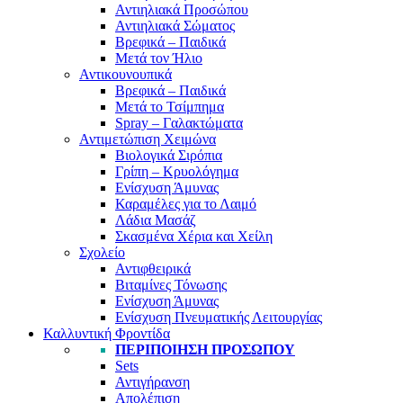
Αντιηλιακά Προσώπου
Αντιηλιακά Σώματος
Βρεφικά – Παιδικά
Μετά τον Ήλιο
Αντικουνουπικά
Βρεφικά – Παιδικά
Μετά το Τσίμπημα
Spray – Γαλακτώματα
Αντιμετώπιση Χειμώνα
Βιολογικά Σιρόπια
Γρίπη – Κρυολόγημα
Ενίσχυση Άμυνας
Καραμέλες για το Λαιμό
Λάδια Μασάζ
Σκασμένα Χέρια και Χείλη
Σχολείο
Αντιφθειρικά
Βιταμίνες Τόνωσης
Ενίσχυση Άμυνας
Ενίσχυση Πνευματικής Λειτουργίας
Καλλυντική Φροντίδα
ΠΕΡΙΠΟΊΗΣΗ ΠΡΟΣΏΠΟΥ
Sets
Αντιγήρανση
Απολέπιση