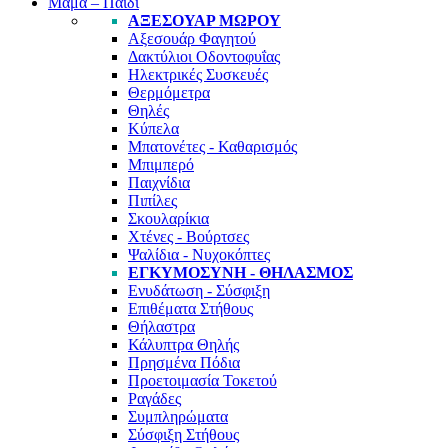
Μαμά – Παιδί
ΑΞΕΣΟΥΆΡ ΜΩΡΟΎ
Αξεσουάρ Φαγητού
Δακτύλιοι Οδοντοφυΐας
Ηλεκτρικές Συσκευές
Θερμόμετρα
Θηλές
Κύπελα
Μπατονέτες - Καθαρισμός
Μπιμπερό
Παιχνίδια
Πιπίλες
Σκουλαρίκια
Χτένες - Βούρτσες
Ψαλίδια - Νυχοκόπτες
ΕΓΚΥΜΟΣΎΝΗ - ΘΗΛΑΣΜΌΣ
Ενυδάτωση - Σύσφιξη
Επιθέματα Στήθους
Θήλαστρα
Κάλυπτρα Θηλής
Πρησμένα Πόδια
Προετοιμασία Τοκετού
Ραγάδες
Συμπληρώματα
Σύσφιξη Στήθους