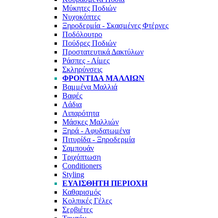
Μύκητες Ποδιών
Νυχοκόπτες
Ξηροδερμία - Σκασμένες Φτέρνες
Ποδόλουτρο
Πούδρες Ποδιών
Προστατευτικά Δακτύλων
Ράσπες - Λίμες
Σκληρύνσεις
ΦΡΟΝΤΊΔΑ ΜΑΛΛΙΏΝ
Βαμμένα Μαλλιά
Βαφές
Λάδια
Λιπαρότητα
Μάσκες Μαλλιών
Ξηρά - Αφυδατωμένα
Πιτυρίδα - Ξηροδερμία
Σαμπουάν
Τριχόπτωση
Conditioners
Styling
ΕΥΑΊΣΘΗΤΗ ΠΕΡΙΟΧΉ
Καθαρισμός
Κολπικές Γέλες
Σερβιέτες