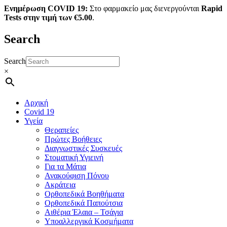
Ενημέρωση COVID 19:
Στο φαρμακείο μας διενεργούνται
Rapid
Tests στην τιμή των €5.00
.
Search
Search
×
Αρχική
Covid 19
Υγεία
Θεραπείες
Πρώτες Βοήθειες
Διαγνωστικές Συσκευές
Στοματική Υγιεινή
Για τα Μάτια
Ανακούφιση Πόνου
Ακράτεια
Ορθοπεδικά Βοηθήματα
Ορθοπεδικά Παπούτσια
Αιθέρια Έλαια – Τσάγια
Υποαλλεργικά Κοσμήματα