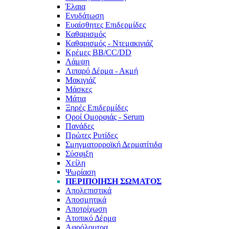
Έλαια
Ενυδάτωση
Ευαίσθητες Επιδερμίδες
Καθαρισμός
Καθαρισμός - Ντεμακιγιάζ
Κρέμες BB/CC/DD
Λάμψη
Λιπαρό Δέρμα - Ακμή
Μακιγιάζ
Μάσκες
Μάτια
Ξηρές Επιδερμίδες
Οροί Ομορφιάς - Serum
Πανάδες
Πρώτες Ρυτίδες
Σμηγματορροϊκή Δερματίτιδα
Σύσφιξη
Χείλη
Ψωρίαση
ΠΕΡΙΠΟΊΗΣΗ ΣΏΜΑΤΟΣ
Απολεπιστικά
Αποσμητικά
Αποτρίχωση
Ατοπικό Δέρμα
Αφρόλουτρα