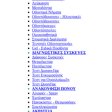
Λεύκανση
Μεσοδόντια
Οδοντικά Νήματα
Οδοντόβουρτσες - Ηλεκτρικές
Οδοντόβουρτσες
Οδοντόκρεμες
Οδοντότσιχλες
Ομοιοπαθητικά
Στοματικά Διαλύματα
Τεχνητές Οδοντοστοιχίες
Gel - Ειδικά Προΐόντα
ΔΙΑΓΝΩΣΤΙΚΈΣ ΣΥΣΚΕΥΈΣ
Διάφορες Συσκευές
Θερμόμετρα
Πιεσόμετρα
Τεστ Δυσανεξίας
Τεστ Εγκυμοσύνης
Τεστ για Ουρολοίμωξη
Τεστ Ωορηξίας
ΑΝΑΚΟΎΦΙΣΗ ΠΌΝΟΥ
Αλοιφές - Spray
Έμπλαστρα
Παγοκύστες - Θερμοφόρες
Συμπληρώματα
ΑΚΡΆΤΕΙΑ