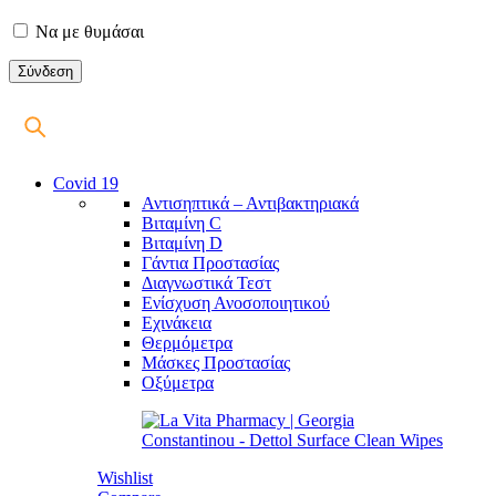
Να με θυμάσαι
Covid 19
Αντισηπτικά – Αντιβακτηριακά
Βιταμίνη C
Βιταμίνη D
Γάντια Προστασίας
Διαγνωστικά Τεστ
Ενίσχυση Ανοσοποιητικού
Εχινάκεια
Θερμόμετρα
Μάσκες Προστασίας
Οξύμετρα
Wishlist