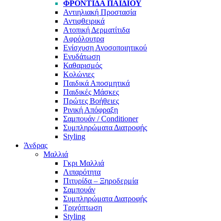
ΦΡΟΝΤΊΔΑ ΠΑΙΔΙΟΎ
Αντιηλιακή Προστασία
Αντιφθειρικά
Ατοπική Δερματίτιδα
Αφρόλουτρα
Ενίσχυση Ανοσοποιητικού
Ενυδάτωση
Καθαρισμός
Κολώνιες
Παιδικά Αποσμητικά
Παιδικές Μάσκες
Πρώτες Βοήθειες
Ρινική Απόφραξη
Σαμπουάν / Conditioner
Συμπληρώματα Διατροφής
Styling
Άνδρας
Μαλλιά
Γκρι Μαλλιά
Λιπαρότητα
Πιτυρίδα – Ξηροδερμία
Σαμπουάν
Συμπληρώματα Διατροφής
Τριχόπτωση
Styling