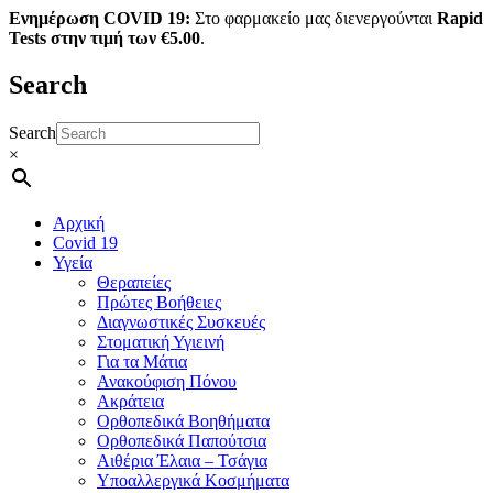
Ενημέρωση COVID 19:
Στο φαρμακείο μας διενεργούνται
Rapid
Tests στην τιμή των €5.00
.
Search
Search
×
Αρχική
Covid 19
Υγεία
Θεραπείες
Πρώτες Βοήθειες
Διαγνωστικές Συσκευές
Στοματική Υγιεινή
Για τα Μάτια
Ανακούφιση Πόνου
Ακράτεια
Ορθοπεδικά Βοηθήματα
Ορθοπεδικά Παπούτσια
Αιθέρια Έλαια – Τσάγια
Υποαλλεργικά Κοσμήματα