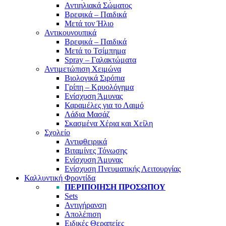
Αντιηλιακά Σώματος
Βρεφικά – Παιδικά
Μετά τον Ήλιο
Αντικουνουπικά
Βρεφικά – Παιδικά
Μετά το Τσίμπημα
Spray – Γαλακτώματα
Αντιμετώπιση Χειμώνα
Βιολογικά Σιρόπια
Γρίπη – Κρυολόγημα
Ενίσχυση Άμυνας
Καραμέλες για το Λαιμό
Λάδια Μασάζ
Σκασμένα Χέρια και Χείλη
Σχολείο
Αντιφθειρικά
Βιταμίνες Τόνωσης
Ενίσχυση Άμυνας
Ενίσχυση Πνευματικής Λειτουργίας
Καλλυντική Φροντίδα
ΠΕΡΙΠΟΊΗΣΗ ΠΡΟΣΏΠΟΥ
Sets
Αντιγήρανση
Απολέπιση
Ειδικές Θεραπείες