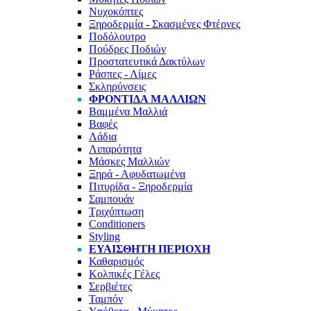
Νυχοκόπτες
Ξηροδερμία - Σκασμένες Φτέρνες
Ποδόλουτρο
Πούδρες Ποδιών
Προστατευτικά Δακτύλων
Ράσπες - Λίμες
Σκληρύνσεις
ΦΡΟΝΤΊΔΑ ΜΑΛΛΙΏΝ
Βαμμένα Μαλλιά
Βαφές
Λάδια
Λιπαρότητα
Μάσκες Μαλλιών
Ξηρά - Αφυδατωμένα
Πιτυρίδα - Ξηροδερμία
Σαμπουάν
Τριχόπτωση
Conditioners
Styling
ΕΥΑΊΣΘΗΤΗ ΠΕΡΙΟΧΉ
Καθαρισμός
Κολπικές Γέλες
Σερβιέτες
Ταμπόν