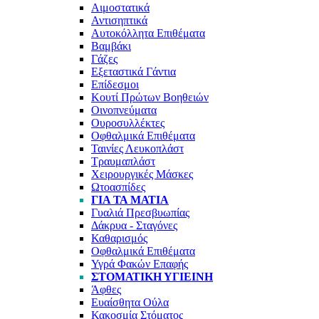
Αιμοστατικά
Αντισηπτικά
Αυτοκόλλητα Επιθέματα
Βαμβάκι
Γάζες
Εξεταστικά Γάντια
Επίδεσμοι
Κουτί Πρώτων Βοηθειών
Οινοπνεύματα
Ουροσυλλέκτες
Οφθαλμικά Επιθέματα
Ταινίες Λευκοπλάστ
Τραυμαπλάστ
Χειρουργικές Μάσκες
Ωτοασπίδες
ΓΙΑ ΤΑ ΜΆΤΙΑ
Γυαλιά Πρεσβυωπίας
Δάκρυα - Σταγόνες
Καθαρισμός
Οφθαλμικά Επιθέματα
Υγρά Φακών Επαφής
ΣΤΟΜΑΤΙΚΉ ΥΓΙΕΙΝΉ
Άφθες
Ευαίσθητα Ούλα
Κακοσμία Στόματος