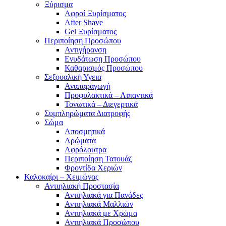
Ξύρισμα
Αφροί Ξυρίσματος
After Shave
Gel Ξυρίσματος
Περιποίηση Προσώπου
Αντιγήρανση
Ενυδάτωση Προσώπου
Καθαρισμός Προσώπου
Σεξουαλική Υγεια
Αναπαραγωγή
Προφυλακτικά – Λιπαντικά
Τονωτικά – Διεγερτικά
Συμπληρώματα Διατροφής
Σώμα
Αποσμητικά
Αρώματα
Αφρόλουτρα
Περιποίηση Τατουάζ
Φροντίδα Χεριών
Καλοκαίρι – Χειμώνας
Αντιηλιακή Προστασία
Αντιηλιακά για Πανάδες
Αντιηλιακά Μαλλιών
Αντιηλιακά με Χρώμα
Αντιηλιακά Προσώπου