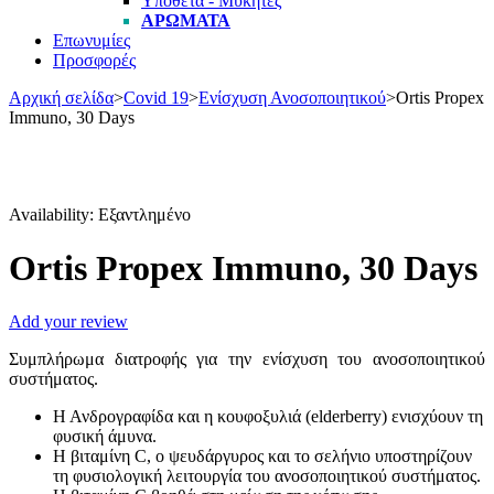
Υπόθετα - Μύκητες
ΑΡΏΜΑΤΑ
Επωνυμίες
Προσφορές
Αρχική σελίδα
>
Covid 19
>
Ενίσχυση Ανοσοποιητικού
>
Ortis Propex
Immuno, 30 Days
Εξαντλήθηκε
Availability:
Εξαντλημένο
Ortis Propex Immuno, 30 Days
Add your review
Συμπλήρωμα διατροφής για την ενίσχυση του ανοσοποιητικού
συστήματος.
Η Ανδρογραφίδα και η κουφοξυλιά (elderberry) ενισχύουν τη
φυσική άμυνα.
Η βιταμίνη C, ο ψευδάργυρος και το σελήνιο υποστηρίζουν
τη φυσιολογική λειτουργία του ανοσοποιητικού συστήματος.