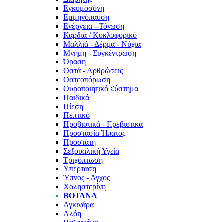
Εγκυμοσύνη
Εμμηνόπαυση
Ενέργεια - Τόνωση
Καρδιά / Κυκλοφορικό
Μαλλιά - Δέρμα - Νύχια
Μνήμη - Συγκέντρωση
Όραση
Οστά - Αρθρώσεις
Οστεοπόρωση
Ουροποιητικό Σύστημα
Παιδικά
Πίεση
Πεπτικό
Προβιοτικά - Πρεβιοτικά
Προστασία Ήπατος
Προστάτη
Σεξουαλική Υγεία
Τριχόπτωση
Υπέρταση
Ύπνος - Άγχος
Χοληστερίνη
ΒΌΤΑΝΑ
Αγκινάρα
Αλόη