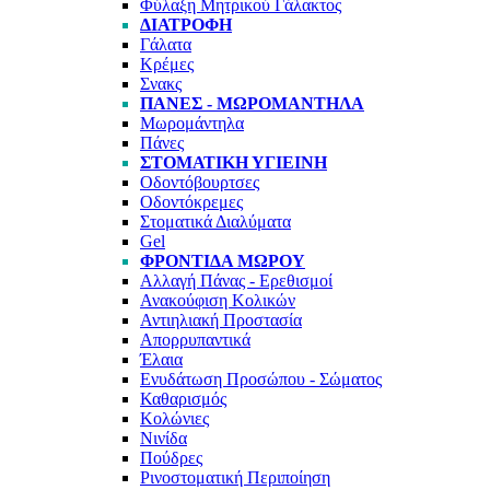
Φύλαξη Μητρικού Γάλακτος
ΔΙΑΤΡΟΦΉ
Γάλατα
Κρέμες
Σνακς
ΠΆΝΕΣ - ΜΩΡΟΜΆΝΤΗΛΑ
Μωρομάντηλα
Πάνες
ΣΤΟΜΑΤΙΚΉ ΥΓΙΕΙΝΉ
Οδοντόβουρτσες
Οδοντόκρεμες
Στοματικά Διαλύματα
Gel
ΦΡΟΝΤΊΔΑ ΜΩΡΟΎ
Αλλαγή Πάνας - Ερεθισμοί
Ανακούφιση Κολικών
Αντιηλιακή Προστασία
Απορρυπαντικά
Έλαια
Ενυδάτωση Προσώπου - Σώματος
Καθαρισμός
Κολώνιες
Νινίδα
Πούδρες
Ρινοστοματική Περιποίηση