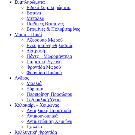
Συμπληρώματα
Ειδικά Συμπληρώματα
Βότανα
Μέταλλα
Παιδικές Βιταμίνες
Βιταμίνες & Πολυβιταμίνες
Μαμά – Παιδί
Αξεσουάρ Μωρού
Εγκυμοσύνη Θηλασμός
Διατροφή
Πάνες – Μωρομάντηλα
Στοματική Υγιεινή
Φροντίδα Μωρού
Φροντίδα Παιδιού
Άνδρας
Μαλλιά
Ξύρισμα
Περιποίηση Προσώπου
Σεξουαλική Υγεια
Καλοκαίρι – Χειμώνας
Αντιηλιακή Προστασία
Αντικουνουπικά
Αντιμετώπιση Χειμώνα
Σχολείο
Καλλυντική Φροντίδα