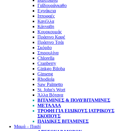
Βαλεριάνα
Γαΐδουράγκαθο
Εχινάκεια
Ιπποφαές
Κανέλλα
Κάνναβη
Κουρκουμάς
Πράσινο Καφέ
Πράσινο Τσάι
Σκόρδο
Σπιρουλίνα
Chlorella
Cranberry
Ginkgo Biloba
Ginseng
Rhodiola
Saw Palmetto
St. John's Wort
Άλλα Βότανα
ΒΙΤΑΜΊΝΕΣ & ΠΟΛΥΒΙΤΑΜΊΝΕΣ
ΜΈΤΑΛΛΑ
ΤΡΟΦΉ ΓΙΑ ΕΙΔΙΚΟΎΣ ΙΑΤΡΙΚΟΎΣ
ΣΚΟΠΟΎΣ
ΠΑΙΔΙΚΈΣ ΒΙΤΑΜΊΝΕΣ
Μαμά – Παιδί