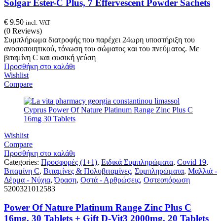
Solgar Ester-C Plus, 7 Effervescent Powder Sachets
€
9.50
incl. VAT
(0 Reviews)
Συμπλήρωμα διατροφής που παρέχει 24ωρη υποστήριξη του
ανοσοποιητικού, τόνωση του σώματος και του πνεύματος. Με
βιταμίνη C και φυσική γεύση
Προσθήκη στο καλάθι
Wishlist
Compare
Wishlist
Compare
Προσθήκη στο καλάθι
Categories:
Προσφορές (1+1)
,
Ειδικά Συμπληρώματα
,
Covid 19
,
Βιταμίνη C
,
Βιταμίνες & Πολυβιταμίνες
,
Συμπληρώματα
,
Μαλλιά -
Δέρμα - Νύχια
,
Όραση
,
Οστά - Αρθρώσεις
,
Οστεοπόρωση
5200321012583
Power Of Nature Platinum Range Zinc Plus C
16mg, 30 Tablets + Gift D-Vit3 2000mg, 20 Tablets