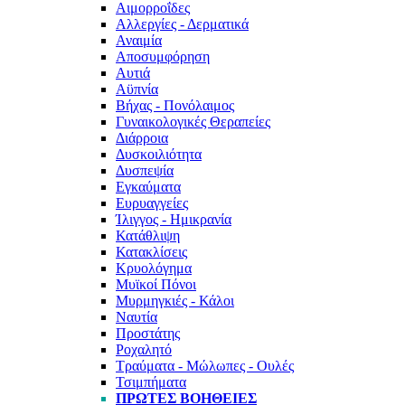
Αιμορροΐδες
Αλλεργίες - Δερματικά
Αναιμία
Αποσυμφόρηση
Αυτιά
Αϋπνία
Βήχας - Πονόλαιμος
Γυναικολογικές Θεραπείες
Διάρροια
Δυσκοιλιότητα
Δυσπεψία
Εγκαύματα
Ευρυαγγείες
Ίλιγγος - Ημικρανία
Κατάθλιψη
Κατακλίσεις
Κρυολόγημα
Μυϊκοί Πόνοι
Μυρμηγκιές - Κάλοι
Ναυτία
Προστάτης
Ροχαλητό
Τραύματα - Μώλωπες - Ουλές
Τσιμπήματα
ΠΡΏΤΕΣ ΒΟΉΘΕΙΕΣ