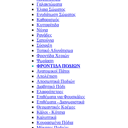
Γαλακτώματα
Έλαια Σώματος
Ενυδάτωση Σώματος
Καθαρισμός
Κυτταρίτιδα
Νύχια
Ραγάδες
Σαπούνια
Σύσφιξη
Τοπικό Αδυνάτισμα
Φροντίδα Χεριών
Ψωρίαση
ΦΡΟΝΤΊΔΑ ΠΟΔΙΏΝ
Ανατομικοί Πάτοι
Απολέπιση
Αποσμητικά Ποδιών
Διαβητικό Πόδι
Ελαφρόπετρες
Επιθέματα για Φουσκάλες
Επιθέματα - Διαχωριστικά
Θερμαντικές Κρέμες
Κάλοι - Κότσια
Καλυπτικά
Κουρασμένα Πόδια
Μύκητες Ποδιών