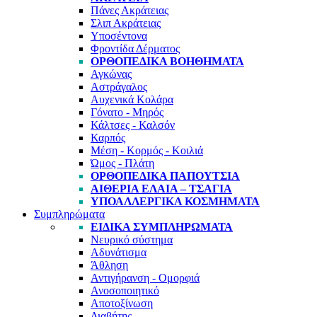
Πάνες Ακράτειας
Σλιπ Ακράτειας
Υποσέντονα
Φροντίδα Δέρματος
ΟΡΘΟΠΕΔΙΚΆ ΒΟΗΘΉΜΑΤΑ
Αγκώνας
Αστράγαλος
Αυχενικά Κολάρα
Γόνατο - Μηρός
Κάλτσες - Καλσόν
Καρπός
Μέση - Κορμός - Κοιλιά
Ώμος - Πλάτη
ΟΡΘΟΠΕΔΙΚΆ ΠΑΠΟΎΤΣΙΑ
ΑΙΘΈΡΙΑ ΈΛΑΙΑ – ΤΣΆΓΙΑ
ΥΠΟΑΛΛΕΡΓΙΚΆ ΚΟΣΜΉΜΑΤΑ
Συμπληρώματα
ΕΙΔΙΚΆ ΣΥΜΠΛΗΡΏΜΑΤΑ
Νευρικό σύστημα
Αδυνάτισμα
Άθληση
Αντιγήρανση - Ομορφιά
Ανοσοποιητικό
Αποτοξίνωση
Διαβήτης