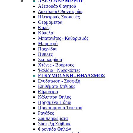
ΑΞΕΣΟΥΆΡ ΜΩΡΟΎ
Αξεσουάρ Φαγητού
Δακτύλιοι Οδοντοφυΐας
Ηλεκτρικές Συσκευές
Θερμόμετρα
Θηλές
Κύπελα
Μπατονέτες - Καθαρισμός
Μπιμπερό
Παιχνίδια
Πιπίλες
Σκουλαρίκια
Χτένες - Βούρτσες
Ψαλίδια - Νυχοκόπτες
ΕΓΚΥΜΟΣΎΝΗ - ΘΗΛΑΣΜΌΣ
Ενυδάτωση - Σύσφιξη
Επιθέματα Στήθους
Θήλαστρα
Κάλυπτρα Θηλής
Πρησμένα Πόδια
Προετοιμασία Τοκετού
Ραγάδες
Συμπληρώματα
Σύσφιξη Στήθους
Φροντίδα Θηλών