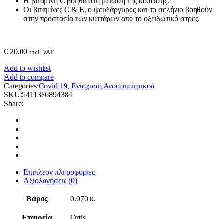
Η βιταμίνη C βοηθά στη μείωση της κόπωσης.
Οι βιταμίνες C & E, ο ψευδάργυρος και το σελήνιο βοηθούν
στην προστασία των κυττάρων από το οξειδωτικό στρες.
€
20.00
incl. VAT
Add to wishlist
Add to compare
Categories:
Covid 19
,
Ενίσχυση Ανοσοποιητικού
SKU:
5411386894384
Share:
Επιπλέον πληροφορίες
Αξιολογήσεις (0)
Βάρος
0.070 κ.
Εταιρεία
Ortis