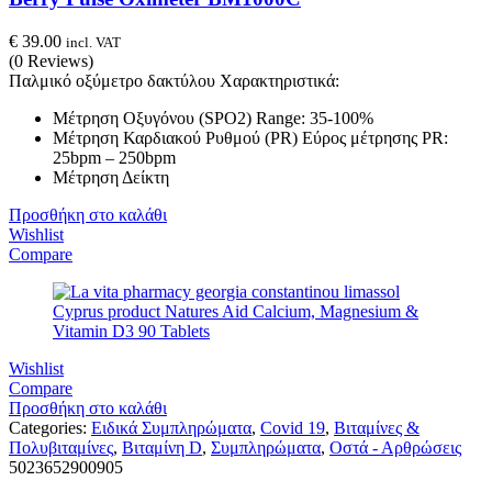
€
39.00
incl. VAT
(0 Reviews)
Παλμικό οξύμετρο δακτύλου Χαρακτηριστικά:
Μέτρηση Οξυγόνου (SPO2) Range: 35-100%
Μέτρηση Καρδιακού Ρυθμού (PR) Εύρος μέτρησης PR:
25bpm – 250bpm
Μέτρηση Δείκτη
Προσθήκη στο καλάθι
Wishlist
Compare
Wishlist
Compare
Προσθήκη στο καλάθι
Categories:
Ειδικά Συμπληρώματα
,
Covid 19
,
Βιταμίνες &
Πολυβιταμίνες
,
Βιταμίνη D
,
Συμπληρώματα
,
Οστά - Αρθρώσεις
5023652900905