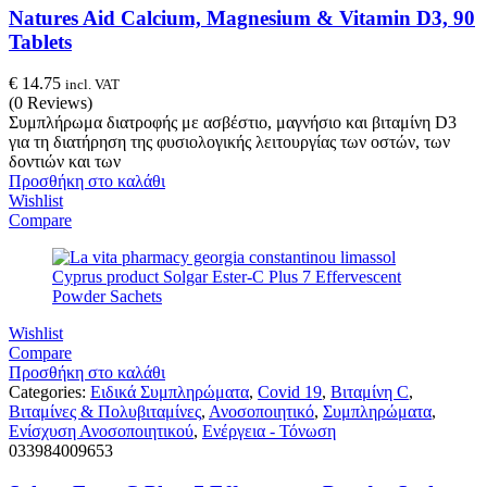
Natures Aid Calcium, Magnesium & Vitamin D3, 90
Tablets
€
14.75
incl. VAT
(0 Reviews)
Συμπλήρωμα διατροφής με ασβέστιο, μαγνήσιο και βιταμίνη D3
για τη διατήρηση της φυσιολογικής λειτουργίας των οστών, των
δοντιών και των
Προσθήκη στο καλάθι
Wishlist
Compare
Wishlist
Compare
Προσθήκη στο καλάθι
Categories:
Ειδικά Συμπληρώματα
,
Covid 19
,
Βιταμίνη C
,
Βιταμίνες & Πολυβιταμίνες
,
Ανοσοποιητικό
,
Συμπληρώματα
,
Ενίσχυση Ανοσοποιητικού
,
Ενέργεια - Τόνωση
033984009653