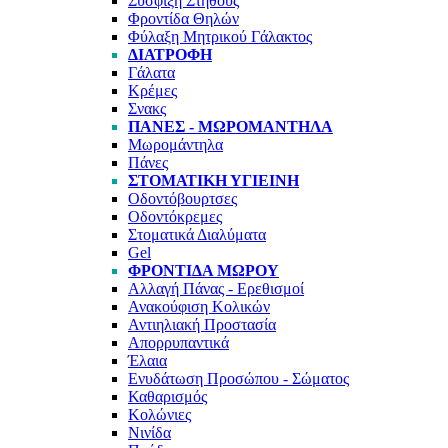
Σύσφιξη Στήθους
Φροντίδα Θηλών
Φύλαξη Μητρικού Γάλακτος
ΔΙΑΤΡΟΦΉ
Γάλατα
Κρέμες
Σνακς
ΠΆΝΕΣ - ΜΩΡΟΜΆΝΤΗΛΑ
Μωρομάντηλα
Πάνες
ΣΤΟΜΑΤΙΚΉ ΥΓΙΕΙΝΉ
Οδοντόβουρτσες
Οδοντόκρεμες
Στοματικά Διαλύματα
Gel
ΦΡΟΝΤΊΔΑ ΜΩΡΟΎ
Αλλαγή Πάνας - Ερεθισμοί
Ανακούφιση Κολικών
Αντιηλιακή Προστασία
Απορρυπαντικά
Έλαια
Ενυδάτωση Προσώπου - Σώματος
Καθαρισμός
Κολώνιες
Νινίδα