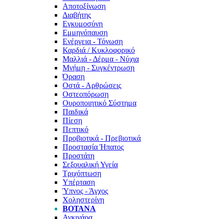
Αποτοξίνωση
Διαβήτης
Εγκυμοσύνη
Εμμηνόπαυση
Ενέργεια - Τόνωση
Καρδιά / Κυκλοφορικό
Μαλλιά - Δέρμα - Νύχια
Μνήμη - Συγκέντρωση
Όραση
Οστά - Αρθρώσεις
Οστεοπόρωση
Ουροποιητικό Σύστημα
Παιδικά
Πίεση
Πεπτικό
Προβιοτικά - Πρεβιοτικά
Προστασία Ήπατος
Προστάτη
Σεξουαλική Υγεία
Τριχόπτωση
Υπέρταση
Ύπνος - Άγχος
Χοληστερίνη
ΒΌΤΑΝΑ
Αγκινάρα