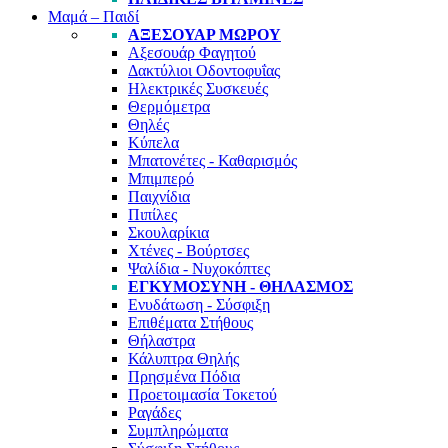
Μαμά – Παιδί
ΑΞΕΣΟΥΆΡ ΜΩΡΟΎ
Αξεσουάρ Φαγητού
Δακτύλιοι Οδοντοφυΐας
Ηλεκτρικές Συσκευές
Θερμόμετρα
Θηλές
Κύπελα
Μπατονέτες - Καθαρισμός
Μπιμπερό
Παιχνίδια
Πιπίλες
Σκουλαρίκια
Χτένες - Βούρτσες
Ψαλίδια - Νυχοκόπτες
ΕΓΚΥΜΟΣΎΝΗ - ΘΗΛΑΣΜΌΣ
Ενυδάτωση - Σύσφιξη
Επιθέματα Στήθους
Θήλαστρα
Κάλυπτρα Θηλής
Πρησμένα Πόδια
Προετοιμασία Τοκετού
Ραγάδες
Συμπληρώματα