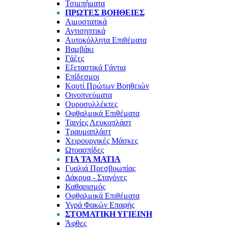
Τσιμπήματα
ΠΡΏΤΕΣ ΒΟΉΘΕΙΕΣ
Αιμοστατικά
Αντισηπτικά
Αυτοκόλλητα Επιθέματα
Βαμβάκι
Γάζες
Εξεταστικά Γάντια
Επίδεσμοι
Κουτί Πρώτων Βοηθειών
Οινοπνεύματα
Ουροσυλλέκτες
Οφθαλμικά Επιθέματα
Ταινίες Λευκοπλάστ
Τραυμαπλάστ
Χειρουργικές Μάσκες
Ωτοασπίδες
ΓΙΑ ΤΑ ΜΆΤΙΑ
Γυαλιά Πρεσβυωπίας
Δάκρυα - Σταγόνες
Καθαρισμός
Οφθαλμικά Επιθέματα
Υγρά Φακών Επαφής
ΣΤΟΜΑΤΙΚΉ ΥΓΙΕΙΝΉ
Άφθες