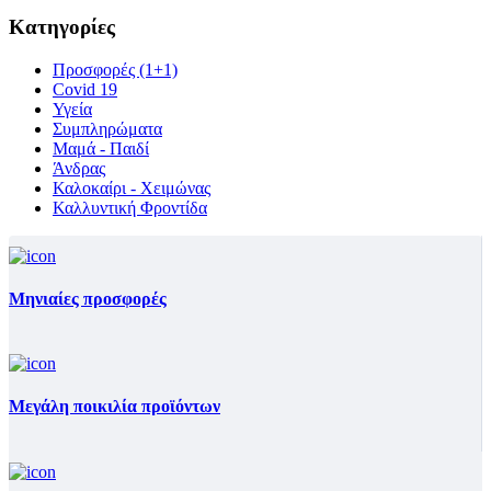
Κατηγορίες
Προσφορές (1+1)
Covid 19
Υγεία
Συμπληρώματα
Μαμά - Παιδί
Άνδρας
Καλοκαίρι - Χειμώνας
Καλλυντική Φροντίδα
Μηνιαίες προσφορές
Μεγάλη ποικιλία προϊόντων