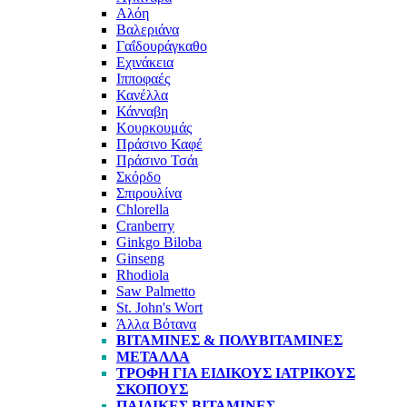
Αλόη
Βαλεριάνα
Γαΐδουράγκαθο
Εχινάκεια
Ιπποφαές
Κανέλλα
Κάνναβη
Κουρκουμάς
Πράσινο Καφέ
Πράσινο Τσάι
Σκόρδο
Σπιρουλίνα
Chlorella
Cranberry
Ginkgo Biloba
Ginseng
Rhodiola
Saw Palmetto
St. John's Wort
Άλλα Βότανα
ΒΙΤΑΜΊΝΕΣ & ΠΟΛΥΒΙΤΑΜΊΝΕΣ
ΜΈΤΑΛΛΑ
ΤΡΟΦΉ ΓΙΑ ΕΙΔΙΚΟΎΣ ΙΑΤΡΙΚΟΎΣ
ΣΚΟΠΟΎΣ
ΠΑΙΔΙΚΈΣ ΒΙΤΑΜΊΝΕΣ