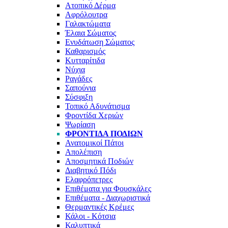
Ατοπικό Δέρμα
Αφρόλουτρα
Γαλακτώματα
Έλαια Σώματος
Ενυδάτωση Σώματος
Καθαρισμός
Κυτταρίτιδα
Νύχια
Ραγάδες
Σαπούνια
Σύσφιξη
Τοπικό Αδυνάτισμα
Φροντίδα Χεριών
Ψωρίαση
ΦΡΟΝΤΊΔΑ ΠΟΔΙΏΝ
Ανατομικοί Πάτοι
Απολέπιση
Αποσμητικά Ποδιών
Διαβητικό Πόδι
Ελαφρόπετρες
Επιθέματα για Φουσκάλες
Επιθέματα - Διαχωριστικά
Θερμαντικές Κρέμες
Κάλοι - Κότσια
Καλυπτικά