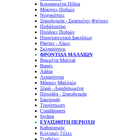
Κουρασμένα Πόδια
Μύκητες Ποδιών
Νυχοκόπτες
Ξηροδερμία - Σκασμένες Φτέρνες
Ποδόλουτρο
Πούδρες Ποδιών
Προστατευτικά Δακτύλων
Ράσπες - Λίμες
Σκληρύνσεις
ΦΡΟΝΤΊΔΑ ΜΑΛΛΙΏΝ
Βαμμένα Μαλλιά
Βαφές
Λάδια
Λιπαρότητα
Μάσκες Μαλλιών
Ξηρά - Αφυδατωμένα
Πιτυρίδα - Ξηροδερμία
Σαμπουάν
Τριχόπτωση
Conditioners
Styling
ΕΥΑΊΣΘΗΤΗ ΠΕΡΙΟΧΉ
Καθαρισμός
Κολπικές Γέλες
Σερβιέτες