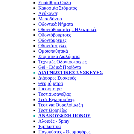
Ευαίσθητα Ούλα
Κακοσμία Στόματος
Λεύκανση
Μεσοδόντια
Οδοντικά Νήματα
Οδοντόβουρτσες - Ηλεκτρικές
Οδοντόβουρτσες
Οδοντόκρεμες
Οδοντότσιχλες
Ομοιοπαθητικά
Στοματικά Διαλύματα
Τεχνητές Οδοντοστοιχίες
Gel - Ειδικά Προΐόντα
ΔΙΑΓΝΩΣΤΙΚΈΣ ΣΥΣΚΕΥΈΣ
Διάφορες Συσκευές
Θερμόμετρα
Πιεσόμετρα
Τεστ Δυσανεξίας
Τεστ Εγκυμοσύνης
Τεστ για Ουρολοίμωξη
Τεστ Ωορηξίας
ΑΝΑΚΟΎΦΙΣΗ ΠΌΝΟΥ
Αλοιφές - Spray
Έμπλαστρα
Παγοκύστες - Θερμοφόρες