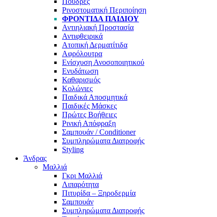
Πούδρες
Ρινοστοματική Περιποίηση
ΦΡΟΝΤΊΔΑ ΠΑΙΔΙΟΎ
Αντιηλιακή Προστασία
Αντιφθειρικά
Ατοπική Δερματίτιδα
Αφρόλουτρα
Ενίσχυση Ανοσοποιητικού
Ενυδάτωση
Καθαρισμός
Κολώνιες
Παιδικά Αποσμητικά
Παιδικές Μάσκες
Πρώτες Βοήθειες
Ρινική Απόφραξη
Σαμπουάν / Conditioner
Συμπληρώματα Διατροφής
Styling
Άνδρας
Μαλλιά
Γκρι Μαλλιά
Λιπαρότητα
Πιτυρίδα – Ξηροδερμία
Σαμπουάν
Συμπληρώματα Διατροφής