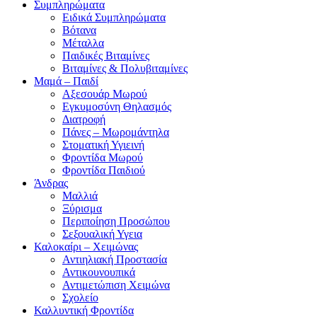
Συμπληρώματα
Ειδικά Συμπληρώματα
Βότανα
Μέταλλα
Παιδικές Βιταμίνες
Βιταμίνες & Πολυβιταμίνες
Μαμά – Παιδί
Αξεσουάρ Μωρού
Εγκυμοσύνη Θηλασμός
Διατροφή
Πάνες – Μωρομάντηλα
Στοματική Υγιεινή
Φροντίδα Μωρού
Φροντίδα Παιδιού
Άνδρας
Μαλλιά
Ξύρισμα
Περιποίηση Προσώπου
Σεξουαλική Υγεια
Καλοκαίρι – Χειμώνας
Αντιηλιακή Προστασία
Αντικουνουπικά
Αντιμετώπιση Χειμώνα
Σχολείο
Καλλυντική Φροντίδα