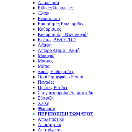
Απολέπιση
Ειδικές Θεραπείες
Έλαια
Ενυδάτωση
Ευαίσθητες Επιδερμίδες
Καθαρισμός
Καθαρισμός - Ντεμακιγιάζ
Κρέμες BB/CC/DD
Λάμψη
Λιπαρό Δέρμα - Ακμή
Μακιγιάζ
Μάσκες
Μάτια
Ξηρές Επιδερμίδες
Οροί Ομορφιάς - Serum
Πανάδες
Πρώτες Ρυτίδες
Σμηγματορροϊκή Δερματίτιδα
Σύσφιξη
Χείλη
Ψωρίαση
ΠΕΡΙΠΟΊΗΣΗ ΣΏΜΑΤΟΣ
Απολεπιστικά
Αποσμητικά
Αποτρίχωση