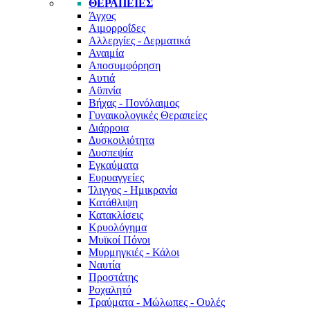
ΘΕΡΑΠΕΊΕΣ
Άγχος
Αιμορροΐδες
Αλλεργίες - Δερματικά
Αναιμία
Αποσυμφόρηση
Αυτιά
Αϋπνία
Βήχας - Πονόλαιμος
Γυναικολογικές Θεραπείες
Διάρροια
Δυσκοιλιότητα
Δυσπεψία
Εγκαύματα
Ευρυαγγείες
Ίλιγγος - Ημικρανία
Κατάθλιψη
Κατακλίσεις
Κρυολόγημα
Μυϊκοί Πόνοι
Μυρμηγκιές - Κάλοι
Ναυτία
Προστάτης
Ροχαλητό
Τραύματα - Μώλωπες - Ουλές