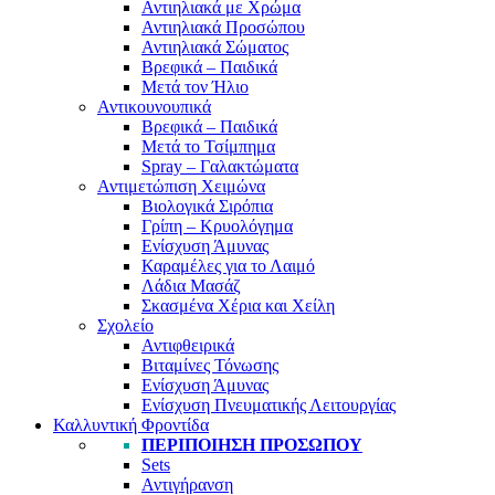
Αντιηλιακά με Χρώμα
Αντιηλιακά Προσώπου
Αντιηλιακά Σώματος
Βρεφικά – Παιδικά
Μετά τον Ήλιο
Αντικουνουπικά
Βρεφικά – Παιδικά
Μετά το Τσίμπημα
Spray – Γαλακτώματα
Αντιμετώπιση Χειμώνα
Βιολογικά Σιρόπια
Γρίπη – Κρυολόγημα
Ενίσχυση Άμυνας
Καραμέλες για το Λαιμό
Λάδια Μασάζ
Σκασμένα Χέρια και Χείλη
Σχολείο
Αντιφθειρικά
Βιταμίνες Τόνωσης
Ενίσχυση Άμυνας
Ενίσχυση Πνευματικής Λειτουργίας
Καλλυντική Φροντίδα
ΠΕΡΙΠΟΊΗΣΗ ΠΡΟΣΏΠΟΥ
Sets
Αντιγήρανση