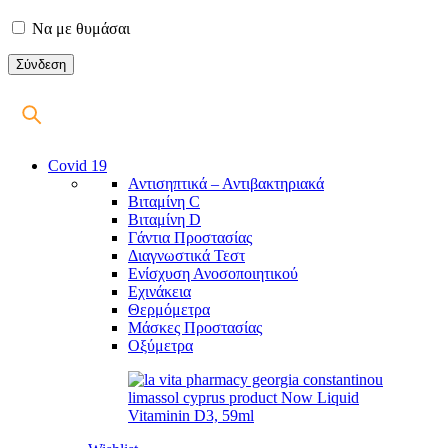
Να με θυμάσαι
Covid 19
Αντισηπτικά – Αντιβακτηριακά
Βιταμίνη C
Βιταμίνη D
Γάντια Προστασίας
Διαγνωστικά Τεστ
Ενίσχυση Ανοσοποιητικού
Εχινάκεια
Θερμόμετρα
Μάσκες Προστασίας
Οξύμετρα