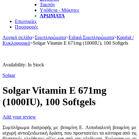
Ταμπόν
Υπόθετα - Μύκητες
ΑΡΏΜΑΤΑ
Επωνυμίες
Προσφορές
Αρχική σελίδα
>
Συμπληρώματα
>
Ειδικά Συμπληρώματα
>
Καρδιά /
Κυκλοφορικό
>
Solgar Vitamin E 671mg (1000IU), 100 Softgels
Availability:
In Stock
Solgar
Solgar Vitamin E 671mg
(1000IU), 100 Softgels
Add your review
Συμπλήρωμα διατροφής με βιταμίνη Ε. Λιποδιαλυτή βιταμίνη με
ισχυρή αντιοξειδωτική δράση, που προστατεύει τα κύτταρα από τις
βλαπτικές ελεύθερες ρίζες και από την οξείδωση. Ενώνεται με το