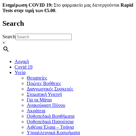
Ενημέρωση COVID 19:
Στο φαρμακείο μας διενεργούνται
Rapid
Tests στην τιμή των €5.00
.
Search
Search
×
Αρχική
Covid 19
Υγεία
Θεραπείες
Πρώτες Βοήθειες
Διαγνωστικές Συσκευές
Στοματική Υγιεινή
Για τα Μάτια
Ανακούφιση Πόνου
Ακράτεια
Ορθοπεδικά Βοηθήματα
Ορθοπεδικά Παπούτσια
Αιθέρια Έλαια – Τσάγια
Υποαλλεργικά Κοσμήματα