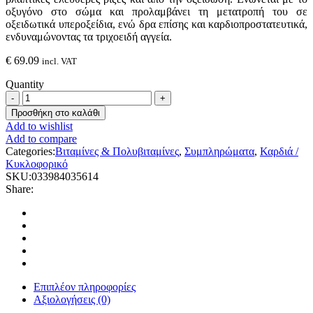
οξυγόνο στο σώμα και προλαμβάνει τη μετατροπή του σε
οξειδωτικά υπεροξείδια, ενώ δρα επίσης και καρδιοπροστατευτικά,
ενδυναμώνοντας τα τριχοειδή αγγεία.
€
69.09
incl. VAT
Quantity
Solgar
Vitamin
Προσθήκη στο καλάθι
E
Add to wishlist
671mg
Add to compare
(1000IU),
Categories:
Βιταμίνες & Πολυβιταμίνες
,
Συμπληρώματα
,
Καρδιά /
100
Κυκλοφορικό
Softgels
SKU:
033984035614
quantity
Share:
Επιπλέον πληροφορίες
Αξιολογήσεις (0)