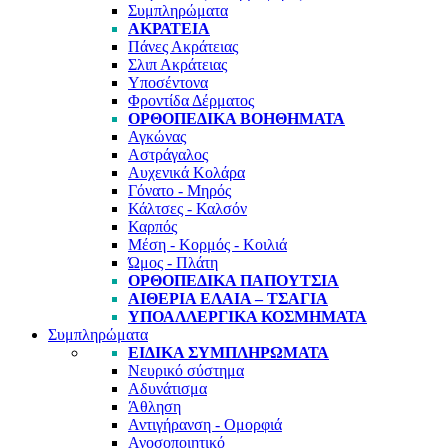
Συμπληρώματα
ΑΚΡΆΤΕΙΑ
Πάνες Ακράτειας
Σλιπ Ακράτειας
Υποσέντονα
Φροντίδα Δέρματος
ΟΡΘΟΠΕΔΙΚΆ ΒΟΗΘΉΜΑΤΑ
Αγκώνας
Αστράγαλος
Αυχενικά Κολάρα
Γόνατο - Μηρός
Κάλτσες - Καλσόν
Καρπός
Μέση - Κορμός - Κοιλιά
Ώμος - Πλάτη
ΟΡΘΟΠΕΔΙΚΆ ΠΑΠΟΎΤΣΙΑ
ΑΙΘΈΡΙΑ ΈΛΑΙΑ – ΤΣΆΓΙΑ
ΥΠΟΑΛΛΕΡΓΙΚΆ ΚΟΣΜΉΜΑΤΑ
Συμπληρώματα
ΕΙΔΙΚΆ ΣΥΜΠΛΗΡΏΜΑΤΑ
Νευρικό σύστημα
Αδυνάτισμα
Άθληση
Αντιγήρανση - Ομορφιά
Ανοσοποιητικό