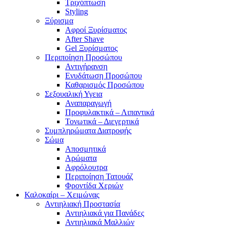
Τριχόπτωση
Styling
Ξύρισμα
Αφροί Ξυρίσματος
After Shave
Gel Ξυρίσματος
Περιποίηση Προσώπου
Αντιγήρανση
Ενυδάτωση Προσώπου
Καθαρισμός Προσώπου
Σεξουαλική Υγεια
Αναπαραγωγή
Προφυλακτικά – Λιπαντικά
Τονωτικά – Διεγερτικά
Συμπληρώματα Διατροφής
Σώμα
Αποσμητικά
Αρώματα
Αφρόλουτρα
Περιποίηση Τατουάζ
Φροντίδα Χεριών
Καλοκαίρι – Χειμώνας
Αντιηλιακή Προστασία
Αντιηλιακά για Πανάδες
Αντιηλιακά Μαλλιών