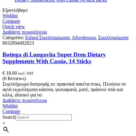
Εξαντλήθηκε
Wishlist
Compare
Quick view
Διαβάστε περισσότερα
Categories:
Ειδικά Συμπληρώματα
,
Αδυνάτισμα
,
Συμπληρώματα
8032894492823
Bottega di Lungavita Super Dren Dietary
Supplements With Cassia, 14 Sticks
€
18.00
incl. VAT
(0 Reviews)
Συμπλήρωμα διατροφής σε πρακτικά πακέτα στικς. Πλούσιο σε
αγνά εκχυλίσματα κάσσια, γκουαρανά, ματέ, πράσινο τσάι και
κόλα, ιδανικό για να
Διαβάστε περισσότερα
Wishlist
Compare
Search
×