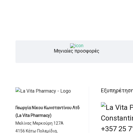
Μηνιαίες προσφορές
Εξυπηρέτησ
Γεωργία Νίκου Κωνσταντίνου Λτδ
(La Vita Pharmacy)
Μελίνας Μερκούρη 127Α
+357 25 7
4156 Κάτω Πολεμίδια,