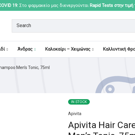
OVID 19:
Στο φαρμακείο μας διενεργούνται
Rapid Tests στην τιμή
ιδί
Άνδρας
Καλοκαίρι – Χειμώνας
Καλλυντική Φρ
Shampoo Men’s Tonic, 75ml
IN STOCK
Apivita
Apivita Hair Ca