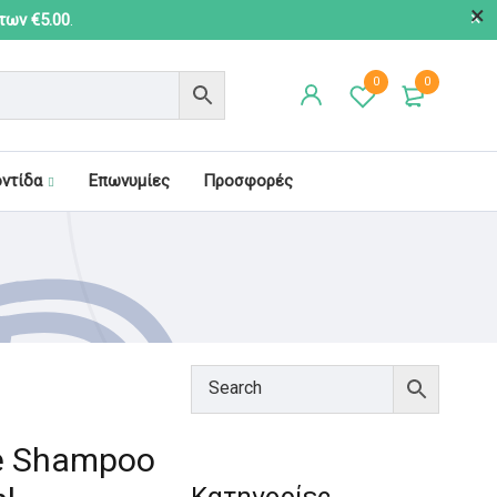
 των €5.00
.
0
0
οντίδα
Επωνυμίες
Προσφορές
re Shampoo