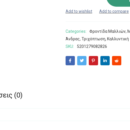
Categories:
Φροντίδα Μαλλιών
,
Μ
Άνδρας
,
Τριχόπτωση
,
Καλλυντική
SKU:
5201279082826
εις (0)