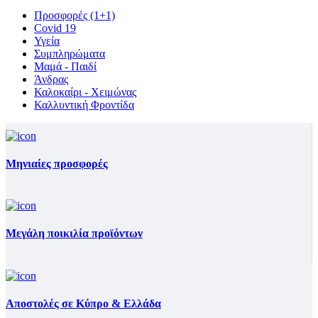
Προσφορές (1+1)
Covid 19
Υγεία
Συμπληρώματα
Μαμά - Παιδί
Άνδρας
Καλοκαίρι - Χειμώνας
Καλλυντική Φροντίδα
Μηνιαίες προσφορές
Μεγάλη ποικιλία προϊόντων
Αποστολές σε Κύπρο & Ελλάδα