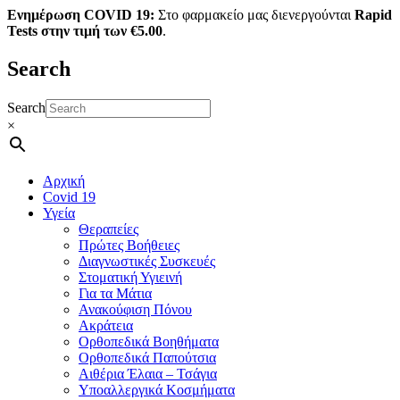
Ενημέρωση COVID 19:
Στο φαρμακείο μας διενεργούνται
Rapid
Tests στην τιμή των €5.00
.
Search
Search
×
Αρχική
Covid 19
Υγεία
Θεραπείες
Πρώτες Βοήθειες
Διαγνωστικές Συσκευές
Στοματική Υγιεινή
Για τα Μάτια
Ανακούφιση Πόνου
Ακράτεια
Ορθοπεδικά Βοηθήματα
Ορθοπεδικά Παπούτσια
Αιθέρια Έλαια – Τσάγια
Υποαλλεργικά Κοσμήματα