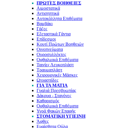
ΠΡΏΤΕΣ ΒΟΉΘΕΙΕΣ
Αιμοστατικά
Αντισηπτικά
Αυτοκόλλητα Επιθέματα
Βαμβάκι
Γάζες
Εξεταστικά Γάντια
Επίδεσμοι
Κουτί Πρώτων Βοηθειών
Οινοπνεύματα
Ουροσυλλέκτες
Οφθαλμικά Επιθέματα
Ταινίες Λευκοπλάστ
Τραυμαπλάστ
Χειρουργικές Μάσκες
Ωτοασπίδες
ΓΙΑ ΤΑ ΜΆΤΙΑ
Γυαλιά Πρεσβυωπίας
Δάκρυα - Σταγόνες
Καθαρισμός
Οφθαλμικά Επιθέματα
Υγρά Φακών Επαφής
ΣΤΟΜΑΤΙΚΉ ΥΓΙΕΙΝΉ
Άφθες
Ευαίσθητα Ούλα