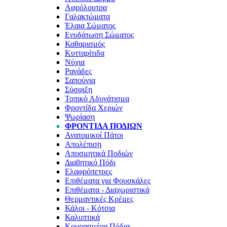
Αφρόλουτρα
Γαλακτώματα
Έλαια Σώματος
Ενυδάτωση Σώματος
Καθαρισμός
Κυτταρίτιδα
Νύχια
Ραγάδες
Σαπούνια
Σύσφιξη
Τοπικό Αδυνάτισμα
Φροντίδα Χεριών
Ψωρίαση
ΦΡΟΝΤΊΔΑ ΠΟΔΙΏΝ
Ανατομικοί Πάτοι
Απολέπιση
Αποσμητικά Ποδιών
Διαβητικό Πόδι
Ελαφρόπετρες
Επιθέματα για Φουσκάλες
Επιθέματα - Διαχωριστικά
Θερμαντικές Κρέμες
Κάλοι - Κότσια
Καλυπτικά
Κουρασμένα Πόδια