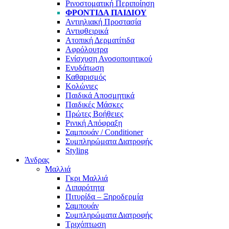
Ρινοστοματική Περιποίηση
ΦΡΟΝΤΊΔΑ ΠΑΙΔΙΟΎ
Αντιηλιακή Προστασία
Αντιφθειρικά
Ατοπική Δερματίτιδα
Αφρόλουτρα
Ενίσχυση Ανοσοποιητικού
Ενυδάτωση
Καθαρισμός
Κολώνιες
Παιδικά Αποσμητικά
Παιδικές Μάσκες
Πρώτες Βοήθειες
Ρινική Απόφραξη
Σαμπουάν / Conditioner
Συμπληρώματα Διατροφής
Styling
Άνδρας
Μαλλιά
Γκρι Μαλλιά
Λιπαρότητα
Πιτυρίδα – Ξηροδερμία
Σαμπουάν
Συμπληρώματα Διατροφής
Τριχόπτωση