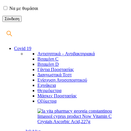
Να με θυμάσαι
Covid 19
Αντισηπτικά – Αντιβακτηριακά
Βιταμίνη C
Βιταμίνη D
Γάντια Προστασίας
Διαγνωστικά Τεστ
Ενίσχυση Ανοσοποιητικού
Εχινάκεια
Θερμόμετρα
Μάσκες Προστασίας
Οξύμετρα