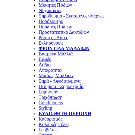
Μύκητες Ποδιών
Νυχοκόπτες
Ξηροδερμία - Σκασμένες Φτέρνες
Ποδόλουτρο
Πούδρες Ποδιών
Προστατευτικά Δακτύλων
Ράσπες - Λίμες
Σκληρύνσεις
ΦΡΟΝΤΊΔΑ ΜΑΛΛΙΏΝ
Βαμμένα Μαλλιά
Βαφές
Λάδια
Λιπαρότητα
Μάσκες Μαλλιών
Ξηρά - Αφυδατωμένα
Πιτυρίδα - Ξηροδερμία
Σαμπουάν
Τριχόπτωση
Conditioners
Styling
ΕΥΑΊΣΘΗΤΗ ΠΕΡΙΟΧΉ
Καθαρισμός
Κολπικές Γέλες
Σερβιέτες