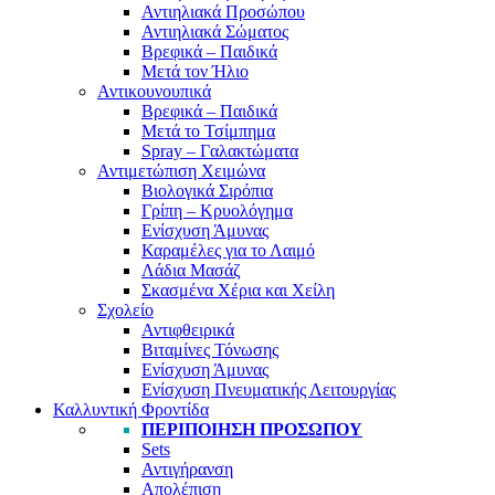
Αντιηλιακά Προσώπου
Αντιηλιακά Σώματος
Βρεφικά – Παιδικά
Μετά τον Ήλιο
Αντικουνουπικά
Βρεφικά – Παιδικά
Μετά το Τσίμπημα
Spray – Γαλακτώματα
Αντιμετώπιση Χειμώνα
Βιολογικά Σιρόπια
Γρίπη – Κρυολόγημα
Ενίσχυση Άμυνας
Καραμέλες για το Λαιμό
Λάδια Μασάζ
Σκασμένα Χέρια και Χείλη
Σχολείο
Αντιφθειρικά
Βιταμίνες Τόνωσης
Ενίσχυση Άμυνας
Ενίσχυση Πνευματικής Λειτουργίας
Καλλυντική Φροντίδα
ΠΕΡΙΠΟΊΗΣΗ ΠΡΟΣΏΠΟΥ
Sets
Αντιγήρανση
Απολέπιση