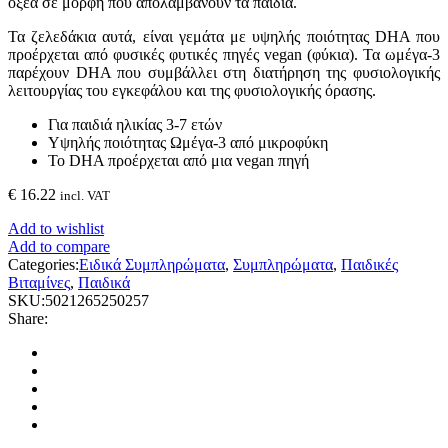
οξέα σε μορφή που απολαμβάνουν τα παιδιά.
Τα ζελεδάκια αυτά, είναι γεμάτα με υψηλής ποιότητας DHA που
προέρχεται από φυσικές φυτικές πηγές vegan (φύκια). Τα ωμέγα-3
παρέχουν DHA που συμβάλλει στη διατήρηση της φυσιολογικής
λειτουργίας του εγκεφάλου και της φυσιολογικής όρασης.
Για παιδιά ηλικίας 3-7 ετών
Υψηλής ποιότητας Ωμέγα-3 από μικροφύκη
Το DHA προέρχεται από μια vegan πηγή
€
16.22
incl. VAT
Add to wishlist
Add to compare
Categories:
Ειδικά Συμπληρώματα
,
Συμπληρώματα
,
Παιδικές
Βιταμίνες
,
Παιδικά
SKU:
5021265250257
Share: