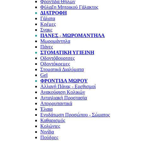
Φροντίδα Θηλών
Φύλαξη Μητρικού Γάλακτος
ΔΙΑΤΡΟΦΉ
Γάλατα
Κρέμες
Σνακς
ΠΆΝΕΣ - ΜΩΡΟΜΆΝΤΗΛΑ
Μωρομάντηλα
Πάνες
ΣΤΟΜΑΤΙΚΉ ΥΓΙΕΙΝΉ
Οδοντόβουρτσες
Οδοντόκρεμες
Στοματικά Διαλύματα
Gel
ΦΡΟΝΤΊΔΑ ΜΩΡΟΎ
Αλλαγή Πάνας - Ερεθισμοί
Ανακούφιση Κολικών
Αντιηλιακή Προστασία
Απορρυπαντικά
Έλαια
Ενυδάτωση Προσώπου - Σώματος
Καθαρισμός
Κολώνιες
Νινίδα
Πούδρες