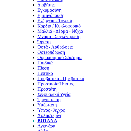
Διαβήτης
Εγκυμοσύνη
Εμμηνόπαυση
Ενέργεια - Τόνωση
Καρδιά / Κυκλοφορικό
Μαλλιά - Δέρμα - Νύχια
Μνήμη - Συγκέντρωση
Όραση
Οστά - Αρθρώσεις
Οστεοπόρωση
Ουροποιητικό Σύστημα
Παιδικά
Πίεση
Πεπτικό
Προβιοτικά - Πρεβιοτικά
Προστασία Ήπατος
Προστάτη
Σεξουαλική Υγεία
Τριχόπτωση
Υπέρταση
Ύπνος - Άγχος
Χοληστερίνη
ΒΌΤΑΝΑ
Αγκινάρα