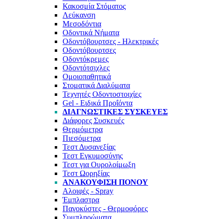
Κακοσμία Στόματος
Λεύκανση
Μεσοδόντια
Οδοντικά Νήματα
Οδοντόβουρτσες - Ηλεκτρικές
Οδοντόβουρτσες
Οδοντόκρεμες
Οδοντότσιχλες
Ομοιοπαθητικά
Στοματικά Διαλύματα
Τεχνητές Οδοντοστοιχίες
Gel - Ειδικά Προΐόντα
ΔΙΑΓΝΩΣΤΙΚΈΣ ΣΥΣΚΕΥΈΣ
Διάφορες Συσκευές
Θερμόμετρα
Πιεσόμετρα
Τεστ Δυσανεξίας
Τεστ Εγκυμοσύνης
Τεστ για Ουρολοίμωξη
Τεστ Ωορηξίας
ΑΝΑΚΟΎΦΙΣΗ ΠΌΝΟΥ
Αλοιφές - Spray
Έμπλαστρα
Παγοκύστες - Θερμοφόρες
Συμπληρώματα