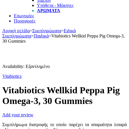
Ταμπόν
Υπόθετα - Μύκητες
ΑΡΏΜΑΤΑ
Επωνυμίες
Προσφορές
Αρχική σελίδα
>
Συμπληρώματα
>
Ειδικά
Συμπληρώματα
>
Παιδικά
>
Vitabiotics Wellkid Peppa Pig Omega-3,
30 Gummies
Εξαντλήθηκε
Availability:
Εξαντλημένο
Vitabiotics
Vitabiotics Wellkid Peppa Pig
Omega-3, 30 Gummies
Add your review
Συμπλήρωμα διατροφής το οποίο παρέχει τα απαραίτητα λιπαρά