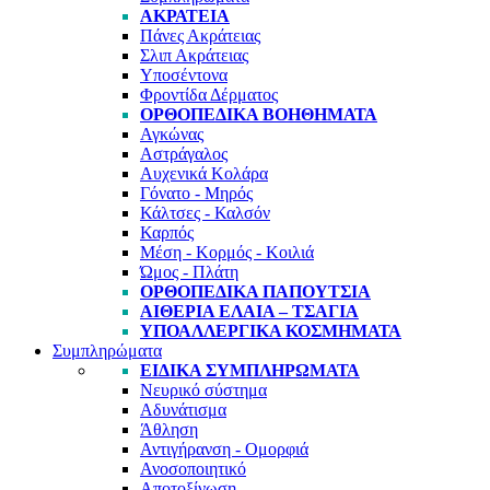
ΑΚΡΆΤΕΙΑ
Πάνες Ακράτειας
Σλιπ Ακράτειας
Υποσέντονα
Φροντίδα Δέρματος
ΟΡΘΟΠΕΔΙΚΆ ΒΟΗΘΉΜΑΤΑ
Αγκώνας
Αστράγαλος
Αυχενικά Κολάρα
Γόνατο - Μηρός
Κάλτσες - Καλσόν
Καρπός
Μέση - Κορμός - Κοιλιά
Ώμος - Πλάτη
ΟΡΘΟΠΕΔΙΚΆ ΠΑΠΟΎΤΣΙΑ
ΑΙΘΈΡΙΑ ΈΛΑΙΑ – ΤΣΆΓΙΑ
ΥΠΟΑΛΛΕΡΓΙΚΆ ΚΟΣΜΉΜΑΤΑ
Συμπληρώματα
ΕΙΔΙΚΆ ΣΥΜΠΛΗΡΏΜΑΤΑ
Νευρικό σύστημα
Αδυνάτισμα
Άθληση
Αντιγήρανση - Ομορφιά
Ανοσοποιητικό
Αποτοξίνωση