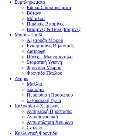
Συμπληρώματα
Ειδικά Συμπληρώματα
Βότανα
Μέταλλα
Παιδικές Βιταμίνες
Βιταμίνες & Πολυβιταμίνες
Μαμά – Παιδί
Αξεσουάρ Μωρού
Εγκυμοσύνη Θηλασμός
Διατροφή
Πάνες – Μωρομάντηλα
Στοματική Υγιεινή
Φροντίδα Μωρού
Φροντίδα Παιδιού
Άνδρας
Μαλλιά
Ξύρισμα
Περιποίηση Προσώπου
Σεξουαλική Υγεια
Καλοκαίρι – Χειμώνας
Αντιηλιακή Προστασία
Αντικουνουπικά
Αντιμετώπιση Χειμώνα
Σχολείο
Καλλυντική Φροντίδα