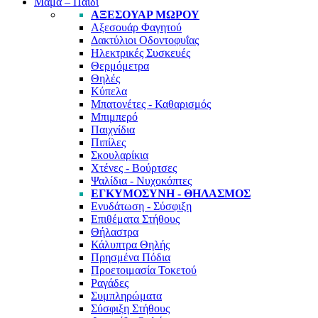
Μαμά – Παιδί
ΑΞΕΣΟΥΆΡ ΜΩΡΟΎ
Αξεσουάρ Φαγητού
Δακτύλιοι Οδοντοφυΐας
Ηλεκτρικές Συσκευές
Θερμόμετρα
Θηλές
Κύπελα
Μπατονέτες - Καθαρισμός
Μπιμπερό
Παιχνίδια
Πιπίλες
Σκουλαρίκια
Χτένες - Βούρτσες
Ψαλίδια - Νυχοκόπτες
ΕΓΚΥΜΟΣΎΝΗ - ΘΗΛΑΣΜΌΣ
Ενυδάτωση - Σύσφιξη
Επιθέματα Στήθους
Θήλαστρα
Κάλυπτρα Θηλής
Πρησμένα Πόδια
Προετοιμασία Τοκετού
Ραγάδες
Συμπληρώματα
Σύσφιξη Στήθους