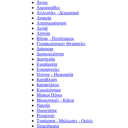
Άγχος
Αιμορροΐδες
Αλλεργίες - Δερματικά
Αναιμία
Αποσυμφόρηση
Αυτιά
Αϋπνία
Βήχας - Πονόλαιμος
Γυναικολογικές Θεραπείες
Διάρροια
Δυσκοιλιότητα
Δυσπεψία
Εγκαύματα
Ευρυαγγείες
Ίλιγγος - Ημικρανία
Κατάθλιψη
Κατακλίσεις
Κρυολόγημα
Μυϊκοί Πόνοι
Μυρμηγκιές - Κάλοι
Ναυτία
Προστάτης
Ροχαλητό
Τραύματα - Μώλωπες - Ουλές
Τσιμπήματα