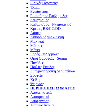
Ειδικές Θεραπείες
Έλαια
Ενυδάτωση
Ευαίσθητες Επιδερμίδες
Καθαρισμός
Καθαρισμός - Ντεμακιγιάζ
Κρέμες BB/CC/DD
Λάμψη
Λιπαρό Δέρμα - Ακμή
Μακιγιάζ
Μάσκες
Μάτια
Ξηρές Επιδερμίδες
Οροί Ομορφιάς - Serum
Πανάδες
Πρώτες Ρυτίδες
Σμηγματορροϊκή Δερματίτιδα
Σύσφιξη
Χείλη
Ψωρίαση
ΠΕΡΙΠΟΊΗΣΗ ΣΏΜΑΤΟΣ
Απολεπιστικά
Αποσμητικά
Αποτρίχωση
Ατοπικό Δέρμα