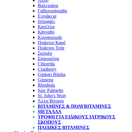
Αλόη
Βαλεριάνα
Γαΐδουράγκαθο
Εχινάκεια
Ιπποφαές
Κανέλλα
Κάνναβη
Κουρκουμάς
Πράσινο Καφέ
Πράσινο Τσάι
Σκόρδο
Σπιρουλίνα
Chlorella
Cranberry
Ginkgo Biloba
Ginseng
Rhodiola
Saw Palmetto
St. John's Wort
Άλλα Βότανα
ΒΙΤΑΜΊΝΕΣ & ΠΟΛΥΒΙΤΑΜΊΝΕΣ
ΜΈΤΑΛΛΑ
ΤΡΟΦΉ ΓΙΑ ΕΙΔΙΚΟΎΣ ΙΑΤΡΙΚΟΎΣ
ΣΚΟΠΟΎΣ
ΠΑΙΔΙΚΈΣ ΒΙΤΑΜΊΝΕΣ