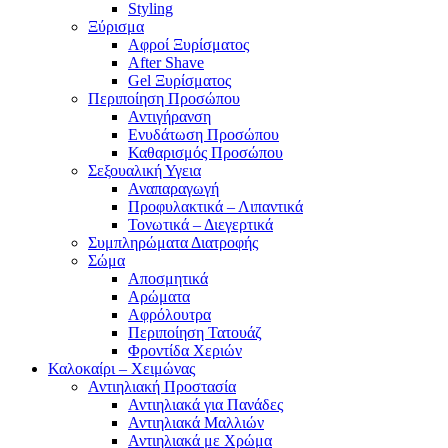
Styling
Ξύρισμα
Αφροί Ξυρίσματος
After Shave
Gel Ξυρίσματος
Περιποίηση Προσώπου
Αντιγήρανση
Ενυδάτωση Προσώπου
Καθαρισμός Προσώπου
Σεξουαλική Υγεια
Αναπαραγωγή
Προφυλακτικά – Λιπαντικά
Τονωτικά – Διεγερτικά
Συμπληρώματα Διατροφής
Σώμα
Αποσμητικά
Αρώματα
Αφρόλουτρα
Περιποίηση Τατουάζ
Φροντίδα Χεριών
Καλοκαίρι – Χειμώνας
Αντιηλιακή Προστασία
Αντιηλιακά για Πανάδες
Αντιηλιακά Μαλλιών
Αντιηλιακά με Χρώμα