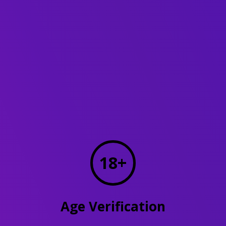
Bestsellers
18+
Age Verification