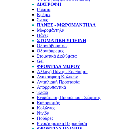
ΔΙΑΤΡΟΦΉ
Γάλατα
Κρέμες
Σνακς
ΠΆΝΕΣ - ΜΩΡΟΜΆΝΤΗΛΑ
Μωρομάντηλα
Πάνες
ΣΤΟΜΑΤΙΚΉ ΥΓΙΕΙΝΉ
Οδοντόβουρτσες
Οδοντόκρεμες
Στοματικά Διαλύματα
Gel
ΦΡΟΝΤΊΔΑ ΜΩΡΟΎ
Αλλαγή Πάνας - Ερεθισμοί
Ανακούφιση Κολικών
Αντιηλιακή Προστασία
Απορρυπαντικά
Έλαια
Ενυδάτωση Προσώπου - Σώματος
Καθαρισμός
Κολώνιες
Νινίδα
Πούδρες
Ρινοστοματική Περιποίηση
ΦΡΟΝΤΊΔΑ ΠΑΙΔΙΟΎ