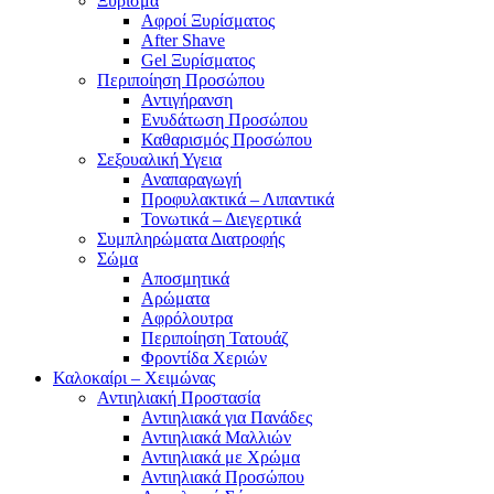
Ξύρισμα
Αφροί Ξυρίσματος
After Shave
Gel Ξυρίσματος
Περιποίηση Προσώπου
Αντιγήρανση
Ενυδάτωση Προσώπου
Καθαρισμός Προσώπου
Σεξουαλική Υγεια
Αναπαραγωγή
Προφυλακτικά – Λιπαντικά
Τονωτικά – Διεγερτικά
Συμπληρώματα Διατροφής
Σώμα
Αποσμητικά
Αρώματα
Αφρόλουτρα
Περιποίηση Τατουάζ
Φροντίδα Χεριών
Καλοκαίρι – Χειμώνας
Αντιηλιακή Προστασία
Αντιηλιακά για Πανάδες
Αντιηλιακά Μαλλιών
Αντιηλιακά με Χρώμα
Αντιηλιακά Προσώπου