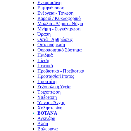
Εγκυμοσύνη
Εμμηνόπαυση
Ενέργεια - Τόνωση
Καρδιά / Κυκλοφορικό
Μαλλιά - Δέρμα - Νύχια
Μνήμη - Συγκέντρωση
Όραση
Οστά - Αρθρώσεις
Οστεοπόρωση
Ουροποιητικό Σύστημα
Παιδικά
Πίεση
Πεπτικό
Προβιοτικά - Πρεβιοτικά
Προστασία Ήπατος
Προστάτη
Σεξουαλική Υγεία
Τριχόπτωση
Υπέρταση
Ύπνος - Άγχος
Χοληστερίνη
ΒΌΤΑΝΑ
Αγκινάρα
Αλόη
Βαλεριάνα