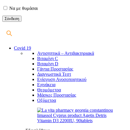
Να με θυμάσαι
Covid 19
Αντισηπτικά – Αντιβακτηριακά
Βιταμίνη C
Βιταμίνη D
Γάντια Προστασίας
Διαγνωστικά Τεστ
Ενίσχυση Ανοσοποιητικού
Εχινάκεια
Θερμόμετρα
Μάσκες Προστασίας
Οξύμετρα