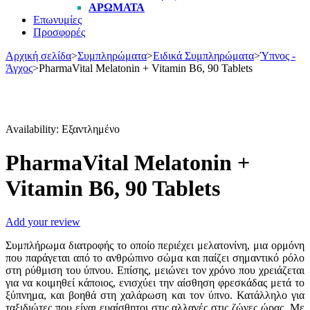
ΑΡΏΜΑΤΑ
Επωνυμίες
Προσφορές
Αρχική σελίδα
>
Συμπληρώματα
>
Ειδικά Συμπληρώματα
>
Ύπνος -
Άγχος
>
PharmaVital Melatonin + Vitamin B6, 90 Tablets
Εξαντλήθηκε
Availability:
Εξαντλημένο
PharmaVital Melatonin +
Vitamin B6, 90 Tablets
Add your review
Συμπλήρωμα διατροφής το οποίο περιέχει μελατονίνη, μια ορμόνη
που παράγεται από το ανθρώπινο σώμα και παίζει σημαντικό ρόλο
στη ρύθμιση του ύπνου. Επίσης, μειώνει τον χρόνο που χρειάζεται
για να κοιμηθεί κάποιος, ενισχύει την αίσθηση φρεσκάδας μετά το
ξύπνημα, και βοηθά στη χαλάρωση και τον ύπνο. Κατάλληλο για
ταξιδιώτες που είναι ευαίσθητοι στις αλλαγές στις ζώνες ώρας. Με