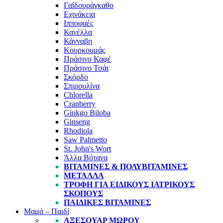
Γαΐδουράγκαθο
Εχινάκεια
Ιπποφαές
Κανέλλα
Κάνναβη
Κουρκουμάς
Πράσινο Καφέ
Πράσινο Τσάι
Σκόρδο
Σπιρουλίνα
Chlorella
Cranberry
Ginkgo Biloba
Ginseng
Rhodiola
Saw Palmetto
St. John's Wort
Άλλα Βότανα
ΒΙΤΑΜΊΝΕΣ & ΠΟΛΥΒΙΤΑΜΊΝΕΣ
ΜΈΤΑΛΛΑ
ΤΡΟΦΉ ΓΙΑ ΕΙΔΙΚΟΎΣ ΙΑΤΡΙΚΟΎΣ
ΣΚΟΠΟΎΣ
ΠΑΙΔΙΚΈΣ ΒΙΤΑΜΊΝΕΣ
Μαμά – Παιδί
ΑΞΕΣΟΥΆΡ ΜΩΡΟΎ