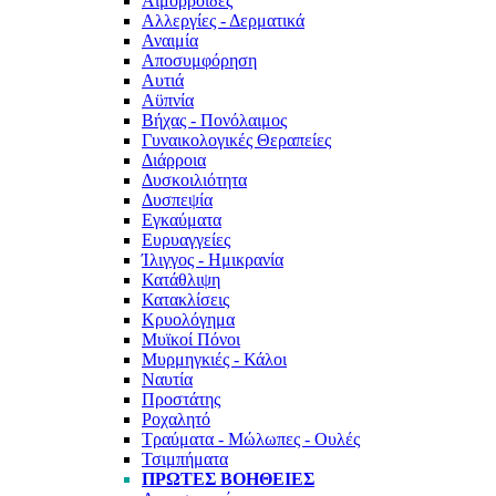
Αιμορροΐδες
Αλλεργίες - Δερματικά
Αναιμία
Αποσυμφόρηση
Αυτιά
Αϋπνία
Βήχας - Πονόλαιμος
Γυναικολογικές Θεραπείες
Διάρροια
Δυσκοιλιότητα
Δυσπεψία
Εγκαύματα
Ευρυαγγείες
Ίλιγγος - Ημικρανία
Κατάθλιψη
Κατακλίσεις
Κρυολόγημα
Μυϊκοί Πόνοι
Μυρμηγκιές - Κάλοι
Ναυτία
Προστάτης
Ροχαλητό
Τραύματα - Μώλωπες - Ουλές
Τσιμπήματα
ΠΡΏΤΕΣ ΒΟΉΘΕΙΕΣ