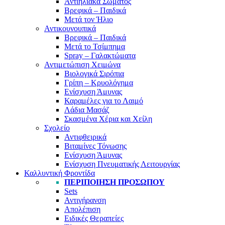
Αντιηλιακά Σώματος
Βρεφικά – Παιδικά
Μετά τον Ήλιο
Αντικουνουπικά
Βρεφικά – Παιδικά
Μετά το Τσίμπημα
Spray – Γαλακτώματα
Αντιμετώπιση Χειμώνα
Βιολογικά Σιρόπια
Γρίπη – Κρυολόγημα
Ενίσχυση Άμυνας
Καραμέλες για το Λαιμό
Λάδια Μασάζ
Σκασμένα Χέρια και Χείλη
Σχολείο
Αντιφθειρικά
Βιταμίνες Τόνωσης
Ενίσχυση Άμυνας
Ενίσχυση Πνευματικής Λειτουργίας
Καλλυντική Φροντίδα
ΠΕΡΙΠΟΊΗΣΗ ΠΡΟΣΏΠΟΥ
Sets
Αντιγήρανση
Απολέπιση
Ειδικές Θεραπείες