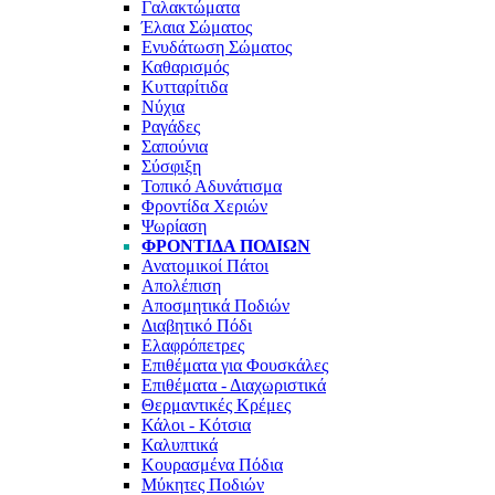
Γαλακτώματα
Έλαια Σώματος
Ενυδάτωση Σώματος
Καθαρισμός
Κυτταρίτιδα
Νύχια
Ραγάδες
Σαπούνια
Σύσφιξη
Τοπικό Αδυνάτισμα
Φροντίδα Χεριών
Ψωρίαση
ΦΡΟΝΤΊΔΑ ΠΟΔΙΏΝ
Ανατομικοί Πάτοι
Απολέπιση
Αποσμητικά Ποδιών
Διαβητικό Πόδι
Ελαφρόπετρες
Επιθέματα για Φουσκάλες
Επιθέματα - Διαχωριστικά
Θερμαντικές Κρέμες
Κάλοι - Κότσια
Καλυπτικά
Κουρασμένα Πόδια
Μύκητες Ποδιών