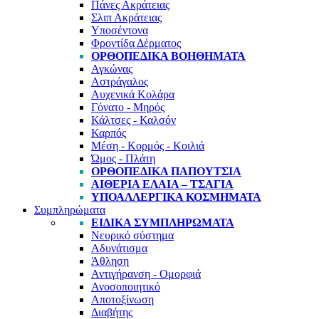
Πάνες Ακράτειας
Σλιπ Ακράτειας
Υποσέντονα
Φροντίδα Δέρματος
ΟΡΘΟΠΕΔΙΚΆ ΒΟΗΘΉΜΑΤΑ
Αγκώνας
Αστράγαλος
Αυχενικά Κολάρα
Γόνατο - Μηρός
Κάλτσες - Καλσόν
Καρπός
Μέση - Κορμός - Κοιλιά
Ώμος - Πλάτη
ΟΡΘΟΠΕΔΙΚΆ ΠΑΠΟΎΤΣΙΑ
ΑΙΘΈΡΙΑ ΈΛΑΙΑ – ΤΣΆΓΙΑ
ΥΠΟΑΛΛΕΡΓΙΚΆ ΚΟΣΜΉΜΑΤΑ
Συμπληρώματα
ΕΙΔΙΚΆ ΣΥΜΠΛΗΡΏΜΑΤΑ
Νευρικό σύστημα
Αδυνάτισμα
Άθληση
Αντιγήρανση - Ομορφιά
Ανοσοποιητικό
Αποτοξίνωση
Διαβήτης