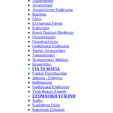
Αιμοστατικά
Αντισηπτικά
Αυτοκόλλητα Επιθέματα
Βαμβάκι
Γάζες
Εξεταστικά Γάντια
Επίδεσμοι
Κουτί Πρώτων Βοηθειών
Οινοπνεύματα
Ουροσυλλέκτες
Οφθαλμικά Επιθέματα
Ταινίες Λευκοπλάστ
Τραυμαπλάστ
Χειρουργικές Μάσκες
Ωτοασπίδες
ΓΙΑ ΤΑ ΜΆΤΙΑ
Γυαλιά Πρεσβυωπίας
Δάκρυα - Σταγόνες
Καθαρισμός
Οφθαλμικά Επιθέματα
Υγρά Φακών Επαφής
ΣΤΟΜΑΤΙΚΉ ΥΓΙΕΙΝΉ
Άφθες
Ευαίσθητα Ούλα
Κακοσμία Στόματος