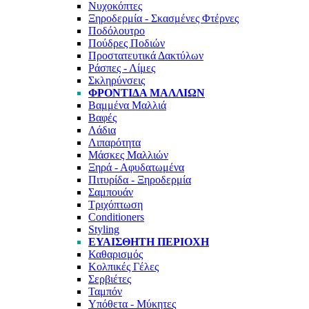
Νυχοκόπτες
Ξηροδερμία - Σκασμένες Φτέρνες
Ποδόλουτρο
Πούδρες Ποδιών
Προστατευτικά Δακτύλων
Ράσπες - Λίμες
Σκληρύνσεις
ΦΡΟΝΤΊΔΑ ΜΑΛΛΙΏΝ
Βαμμένα Μαλλιά
Βαφές
Λάδια
Λιπαρότητα
Μάσκες Μαλλιών
Ξηρά - Αφυδατωμένα
Πιτυρίδα - Ξηροδερμία
Σαμπουάν
Τριχόπτωση
Conditioners
Styling
ΕΥΑΊΣΘΗΤΗ ΠΕΡΙΟΧΉ
Καθαρισμός
Κολπικές Γέλες
Σερβιέτες
Ταμπόν
Υπόθετα - Μύκητες