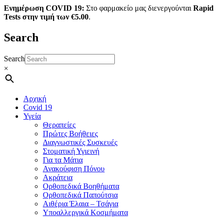
Ενημέρωση COVID 19:
Στο φαρμακείο μας διενεργούνται
Rapid
Tests στην τιμή των €5.00
.
Search
Search
×
Αρχική
Covid 19
Υγεία
Θεραπείες
Πρώτες Βοήθειες
Διαγνωστικές Συσκευές
Στοματική Υγιεινή
Για τα Μάτια
Ανακούφιση Πόνου
Ακράτεια
Ορθοπεδικά Βοηθήματα
Ορθοπεδικά Παπούτσια
Αιθέρια Έλαια – Τσάγια
Υποαλλεργικά Κοσμήματα