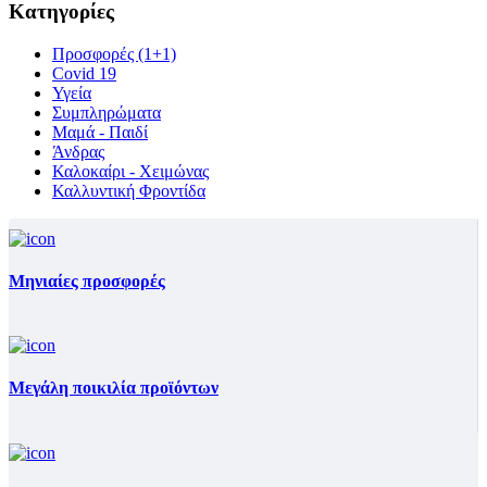
Κατηγορίες
Προσφορές (1+1)
Covid 19
Υγεία
Συμπληρώματα
Μαμά - Παιδί
Άνδρας
Καλοκαίρι - Χειμώνας
Καλλυντική Φροντίδα
Μηνιαίες προσφορές
Μεγάλη ποικιλία προϊόντων