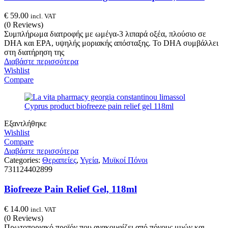
€
59.00
incl. VAT
(0 Reviews)
Συμπλήρωμα διατροφής με ωμέγα-3 λιπαρά οξέα, πλούσιο σε
DHA και EPA, υψηλής μοριακής απόσταξης. Το DHA συμβάλλει
στη διατήρηση της
Διαβάστε περισσότερα
Wishlist
Compare
Εξαντλήθηκε
Wishlist
Compare
Διαβάστε περισσότερα
Categories:
Θεραπείες
,
Υγεία
,
Μυϊκοί Πόνοι
731124402899
Biofreeze Pain Relief Gel, 118ml
€
14.00
incl. VAT
(0 Reviews)
Πρωτοποριακό προϊόν που ανακουφίζει από πόνους μυών και