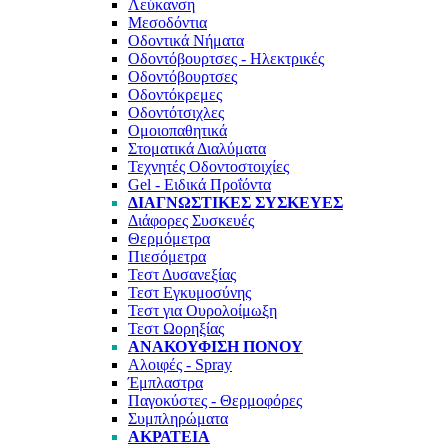
Λεύκανση
Μεσοδόντια
Οδοντικά Νήματα
Οδοντόβουρτσες - Ηλεκτρικές
Οδοντόβουρτσες
Οδοντόκρεμες
Οδοντότσιχλες
Ομοιοπαθητικά
Στοματικά Διαλύματα
Τεχνητές Οδοντοστοιχίες
Gel - Ειδικά Προΐόντα
ΔΙΑΓΝΩΣΤΙΚΈΣ ΣΥΣΚΕΥΈΣ
Διάφορες Συσκευές
Θερμόμετρα
Πιεσόμετρα
Τεστ Δυσανεξίας
Τεστ Εγκυμοσύνης
Τεστ για Ουρολοίμωξη
Τεστ Ωορηξίας
ΑΝΑΚΟΎΦΙΣΗ ΠΌΝΟΥ
Αλοιφές - Spray
Έμπλαστρα
Παγοκύστες - Θερμοφόρες
Συμπληρώματα
ΑΚΡΆΤΕΙΑ