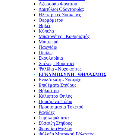
Αξεσουάρ Φαγητού
Δακτύλιοι Οδοντοφυΐας
Ηλεκτρικές Συσκευές
Θερμόμετρα
Θηλές
Κύπελα
Μπατονέτες - Καθαρισμός
Μπιμπερό
Παιχνίδια
Πιπίλες
Σκουλαρίκια
Χτένες - Βούρτσες
Ψαλίδια - Νυχοκόπτες
ΕΓΚΥΜΟΣΎΝΗ - ΘΗΛΑΣΜΌΣ
Ενυδάτωση - Σύσφιξη
Επιθέματα Στήθους
Θήλαστρα
Κάλυπτρα Θηλής
Πρησμένα Πόδια
Προετοιμασία Τοκετού
Ραγάδες
Συμπληρώματα
Σύσφιξη Στήθους
Φροντίδα Θηλών
Φύλαξη Μητρικού Γάλακτος