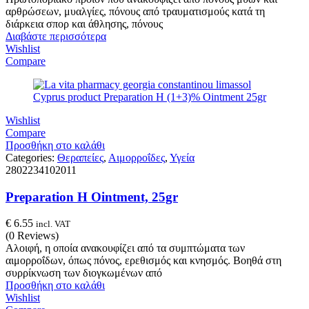
αρθρώσεων, μυαλγίες, πόνους από τραυματισμούς κατά τη
διάρκεια σπορ και άθλησης, πόνους
Διαβάστε περισσότερα
Wishlist
Compare
Wishlist
Compare
Προσθήκη στο καλάθι
Categories:
Θεραπείες
,
Αιμορροΐδες
,
Υγεία
2802234102011
Preparation H Ointment, 25gr
€
6.55
incl. VAT
(0 Reviews)
Αλοιφή, η οποία ανακουφίζει από τα συμπτώματα των
αιμορροΐδων, όπως πόνος, ερεθισμός και κνησμός. Βοηθά στη
συρρίκνωση των διογκωμένων από
Προσθήκη στο καλάθι
Wishlist