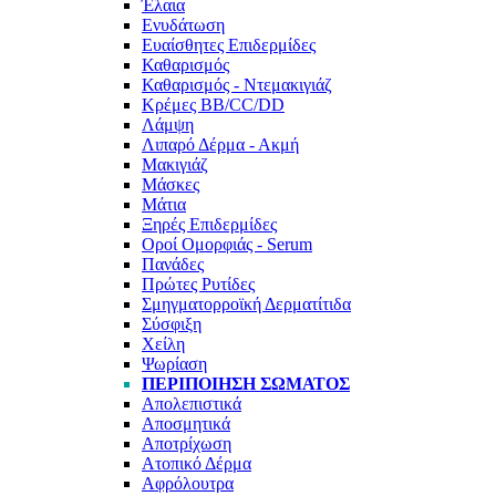
Έλαια
Ενυδάτωση
Ευαίσθητες Επιδερμίδες
Καθαρισμός
Καθαρισμός - Ντεμακιγιάζ
Κρέμες BB/CC/DD
Λάμψη
Λιπαρό Δέρμα - Ακμή
Μακιγιάζ
Μάσκες
Μάτια
Ξηρές Επιδερμίδες
Οροί Ομορφιάς - Serum
Πανάδες
Πρώτες Ρυτίδες
Σμηγματορροϊκή Δερματίτιδα
Σύσφιξη
Χείλη
Ψωρίαση
ΠΕΡΙΠΟΊΗΣΗ ΣΏΜΑΤΟΣ
Απολεπιστικά
Αποσμητικά
Αποτρίχωση
Ατοπικό Δέρμα
Αφρόλουτρα