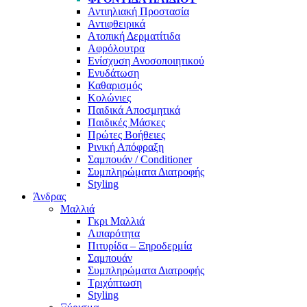
Αντιηλιακή Προστασία
Αντιφθειρικά
Ατοπική Δερματίτιδα
Αφρόλουτρα
Ενίσχυση Ανοσοποιητικού
Ενυδάτωση
Καθαρισμός
Κολώνιες
Παιδικά Αποσμητικά
Παιδικές Μάσκες
Πρώτες Βοήθειες
Ρινική Απόφραξη
Σαμπουάν / Conditioner
Συμπληρώματα Διατροφής
Styling
Άνδρας
Μαλλιά
Γκρι Μαλλιά
Λιπαρότητα
Πιτυρίδα – Ξηροδερμία
Σαμπουάν
Συμπληρώματα Διατροφής
Τριχόπτωση
Styling