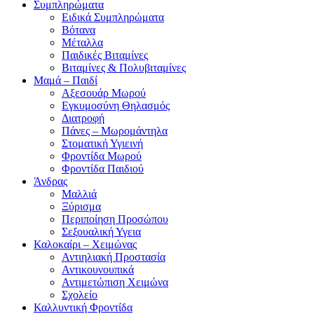
Συμπληρώματα
Ειδικά Συμπληρώματα
Βότανα
Μέταλλα
Παιδικές Βιταμίνες
Βιταμίνες & Πολυβιταμίνες
Μαμά – Παιδί
Αξεσουάρ Μωρού
Εγκυμοσύνη Θηλασμός
Διατροφή
Πάνες – Μωρομάντηλα
Στοματική Υγιεινή
Φροντίδα Μωρού
Φροντίδα Παιδιού
Άνδρας
Μαλλιά
Ξύρισμα
Περιποίηση Προσώπου
Σεξουαλική Υγεια
Καλοκαίρι – Χειμώνας
Αντιηλιακή Προστασία
Αντικουνουπικά
Αντιμετώπιση Χειμώνα
Σχολείο
Καλλυντική Φροντίδα