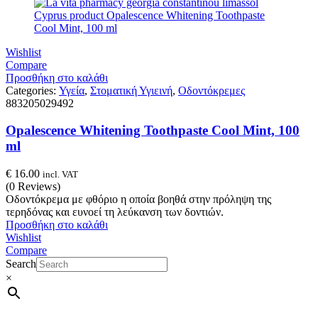
Wishlist
Compare
Προσθήκη στο καλάθι
Categories:
Υγεία
,
Στοματική Υγιεινή
,
Οδοντόκρεμες
883205029492
Opalescence Whitening Toothpaste Cool Mint, 100
ml
€
16.00
incl. VAT
(0 Reviews)
Οδοντόκρεμα με φθόριο η οποία βοηθά στην πρόληψη της
τερηδόνας και ευνοεί τη λεύκανση των δοντιών.
Προσθήκη στο καλάθι
Wishlist
Compare
Search
×