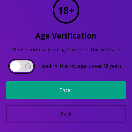
18+
Age Verification
Please confirm your age to enter this website.
I confirm that my age is over 18 years.
Enter
Back