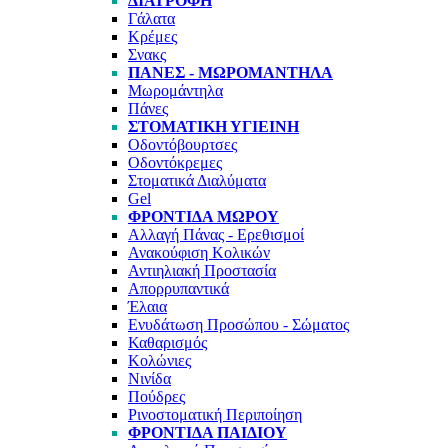
ΔΙΑΤΡΟΦΉ
Γάλατα
Κρέμες
Σνακς
ΠΆΝΕΣ - ΜΩΡΟΜΆΝΤΗΛΑ
Μωρομάντηλα
Πάνες
ΣΤΟΜΑΤΙΚΉ ΥΓΙΕΙΝΉ
Οδοντόβουρτσες
Οδοντόκρεμες
Στοματικά Διαλύματα
Gel
ΦΡΟΝΤΊΔΑ ΜΩΡΟΎ
Αλλαγή Πάνας - Ερεθισμοί
Ανακούφιση Κολικών
Αντιηλιακή Προστασία
Απορρυπαντικά
Έλαια
Ενυδάτωση Προσώπου - Σώματος
Καθαρισμός
Κολώνιες
Νινίδα
Πούδρες
Ρινοστοματική Περιποίηση
ΦΡΟΝΤΊΔΑ ΠΑΙΔΙΟΎ