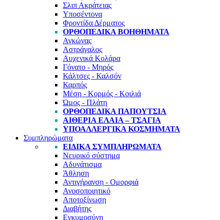
Σλιπ Ακράτειας
Υποσέντονα
Φροντίδα Δέρματος
ΟΡΘΟΠΕΔΙΚΆ ΒΟΗΘΉΜΑΤΑ
Αγκώνας
Αστράγαλος
Αυχενικά Κολάρα
Γόνατο - Μηρός
Κάλτσες - Καλσόν
Καρπός
Μέση - Κορμός - Κοιλιά
Ώμος - Πλάτη
ΟΡΘΟΠΕΔΙΚΆ ΠΑΠΟΎΤΣΙΑ
ΑΙΘΈΡΙΑ ΈΛΑΙΑ – ΤΣΆΓΙΑ
ΥΠΟΑΛΛΕΡΓΙΚΆ ΚΟΣΜΉΜΑΤΑ
Συμπληρώματα
ΕΙΔΙΚΆ ΣΥΜΠΛΗΡΏΜΑΤΑ
Νευρικό σύστημα
Αδυνάτισμα
Άθληση
Αντιγήρανση - Ομορφιά
Ανοσοποιητικό
Αποτοξίνωση
Διαβήτης
Εγκυμοσύνη