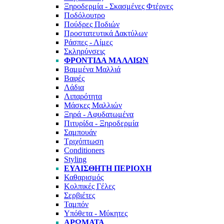
Ξηροδερμία - Σκασμένες Φτέρνες
Ποδόλουτρο
Πούδρες Ποδιών
Προστατευτικά Δακτύλων
Ράσπες - Λίμες
Σκληρύνσεις
ΦΡΟΝΤΊΔΑ ΜΑΛΛΙΏΝ
Βαμμένα Μαλλιά
Βαφές
Λάδια
Λιπαρότητα
Μάσκες Μαλλιών
Ξηρά - Αφυδατωμένα
Πιτυρίδα - Ξηροδερμία
Σαμπουάν
Τριχόπτωση
Conditioners
Styling
ΕΥΑΊΣΘΗΤΗ ΠΕΡΙΟΧΉ
Καθαρισμός
Κολπικές Γέλες
Σερβιέτες
Ταμπόν
Υπόθετα - Μύκητες
ΑΡΏΜΑΤΑ