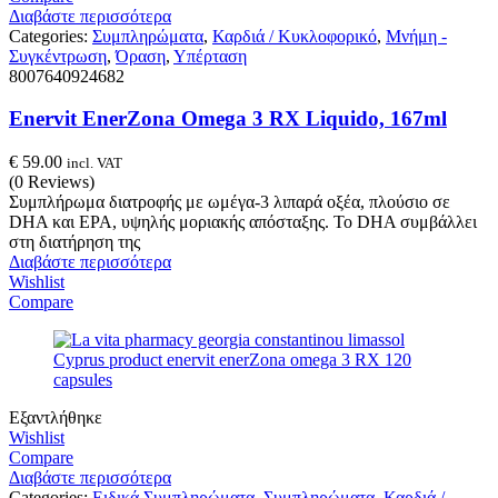
Διαβάστε περισσότερα
Categories:
Συμπληρώματα
,
Καρδιά / Κυκλοφορικό
,
Μνήμη -
Συγκέντρωση
,
Όραση
,
Υπέρταση
8007640924682
Enervit EnerZona Omega 3 RX Liquido, 167ml
€
59.00
incl. VAT
(0 Reviews)
Συμπλήρωμα διατροφής με ωμέγα-3 λιπαρά οξέα, πλούσιο σε
DHA και EPA, υψηλής μοριακής απόσταξης. Το DHA συμβάλλει
στη διατήρηση της
Διαβάστε περισσότερα
Wishlist
Compare
Εξαντλήθηκε
Wishlist
Compare
Διαβάστε περισσότερα
Categories:
Ειδικά Συμπληρώματα
,
Συμπληρώματα
,
Καρδιά /