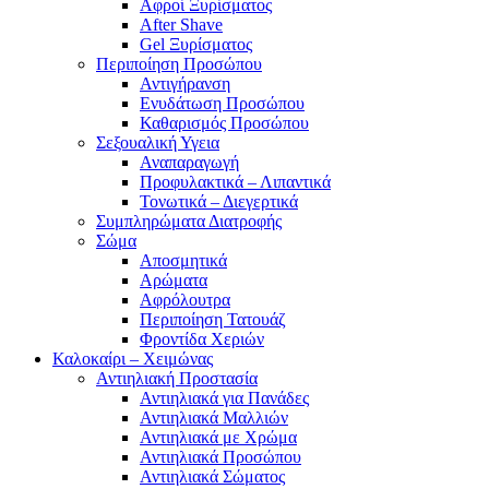
Αφροί Ξυρίσματος
After Shave
Gel Ξυρίσματος
Περιποίηση Προσώπου
Αντιγήρανση
Ενυδάτωση Προσώπου
Καθαρισμός Προσώπου
Σεξουαλική Υγεια
Αναπαραγωγή
Προφυλακτικά – Λιπαντικά
Τονωτικά – Διεγερτικά
Συμπληρώματα Διατροφής
Σώμα
Αποσμητικά
Αρώματα
Αφρόλουτρα
Περιποίηση Τατουάζ
Φροντίδα Χεριών
Καλοκαίρι – Χειμώνας
Αντιηλιακή Προστασία
Αντιηλιακά για Πανάδες
Αντιηλιακά Μαλλιών
Αντιηλιακά με Χρώμα
Αντιηλιακά Προσώπου
Αντιηλιακά Σώματος