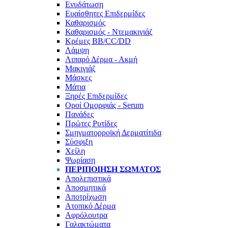
Ενυδάτωση
Ευαίσθητες Επιδερμίδες
Καθαρισμός
Καθαρισμός - Ντεμακιγιάζ
Κρέμες BB/CC/DD
Λάμψη
Λιπαρό Δέρμα - Ακμή
Μακιγιάζ
Μάσκες
Μάτια
Ξηρές Επιδερμίδες
Οροί Ομορφιάς - Serum
Πανάδες
Πρώτες Ρυτίδες
Σμηγματορροϊκή Δερματίτιδα
Σύσφιξη
Χείλη
Ψωρίαση
ΠΕΡΙΠΟΊΗΣΗ ΣΏΜΑΤΟΣ
Απολεπιστικά
Αποσμητικά
Αποτρίχωση
Ατοπικό Δέρμα
Αφρόλουτρα
Γαλακτώματα