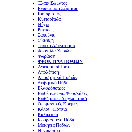
Έλαια Σώματος
Ενυδάτωση Σώματος
Καθαρισμός
Κυτταρίτιδα
Νύχια
Ραγάδες
Σαπούνια
Σύσφιξη
Τοπικό Αδυνάτισμα
Φροντίδα Χεριών
Ψωρίαση
ΦΡΟΝΤΊΔΑ ΠΟΔΙΏΝ
Ανατομικοί Πάτοι
Απολέπιση
Αποσμητικά Ποδιών
Διαβητικό Πόδι
Ελαφρόπετρες
Επιθέματα για Φουσκάλες
Επιθέματα - Διαχωριστικά
Θερμαντικές Κρέμες
Κάλοι - Κότσια
Καλυπτικά
Κουρασμένα Πόδια
Μύκητες Ποδιών
Νυχοκόπτες