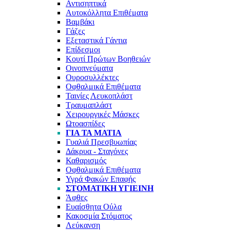
Αντισηπτικά
Αυτοκόλλητα Επιθέματα
Βαμβάκι
Γάζες
Εξεταστικά Γάντια
Επίδεσμοι
Κουτί Πρώτων Βοηθειών
Οινοπνεύματα
Ουροσυλλέκτες
Οφθαλμικά Επιθέματα
Ταινίες Λευκοπλάστ
Τραυμαπλάστ
Χειρουργικές Μάσκες
Ωτοασπίδες
ΓΙΑ ΤΑ ΜΆΤΙΑ
Γυαλιά Πρεσβυωπίας
Δάκρυα - Σταγόνες
Καθαρισμός
Οφθαλμικά Επιθέματα
Υγρά Φακών Επαφής
ΣΤΟΜΑΤΙΚΉ ΥΓΙΕΙΝΉ
Άφθες
Ευαίσθητα Ούλα
Κακοσμία Στόματος
Λεύκανση