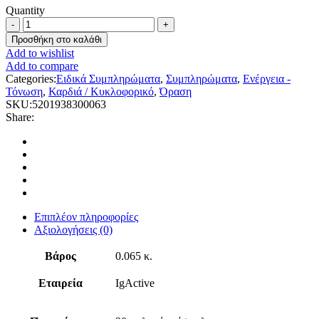
Quantity
IgActive
Omega
Προσθήκη στο καλάθι
3.6.9,
Add to wishlist
30
Add to compare
Soft
Categories:
Ειδικά Συμπληρώματα
,
Συμπληρώματα
,
Ενέργεια -
Gels
Τόνωση
,
Καρδιά / Κυκλοφορικό
,
Όραση
quantity
SKU:
5201938300063
Share:
Επιπλέον πληροφορίες
Αξιολογήσεις (0)
Βάρος
0.065 κ.
Εταιρεία
IgActive