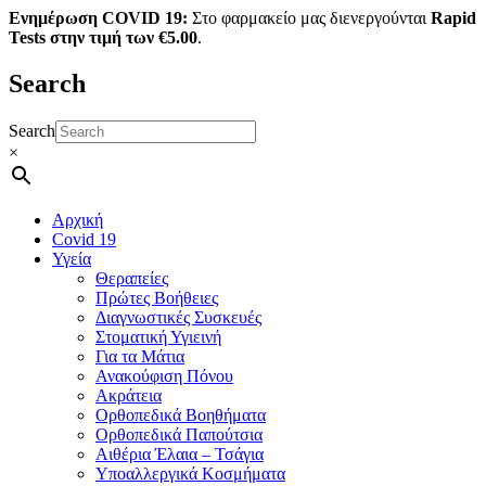
Ενημέρωση COVID 19:
Στο φαρμακείο μας διενεργούνται
Rapid
Tests στην τιμή των €5.00
.
Search
Search
×
Αρχική
Covid 19
Υγεία
Θεραπείες
Πρώτες Βοήθειες
Διαγνωστικές Συσκευές
Στοματική Υγιεινή
Για τα Μάτια
Ανακούφιση Πόνου
Ακράτεια
Ορθοπεδικά Βοηθήματα
Ορθοπεδικά Παπούτσια
Αιθέρια Έλαια – Τσάγια
Υποαλλεργικά Κοσμήματα