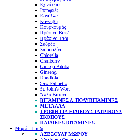
Εχινάκεια
Ιπποφαές
Κανέλλα
Κάνναβη
Κουρκουμάς
Πράσινο Καφέ
Πράσινο Τσάι
Σκόρδο
Σπιρουλίνα
Chlorella
Cranberry
Ginkgo Biloba
Ginseng
Rhodiola
Saw Palmetto
St. John's Wort
Άλλα Βότανα
ΒΙΤΑΜΊΝΕΣ & ΠΟΛΥΒΙΤΑΜΊΝΕΣ
ΜΈΤΑΛΛΑ
ΤΡΟΦΉ ΓΙΑ ΕΙΔΙΚΟΎΣ ΙΑΤΡΙΚΟΎΣ
ΣΚΟΠΟΎΣ
ΠΑΙΔΙΚΈΣ ΒΙΤΑΜΊΝΕΣ
Μαμά – Παιδί
ΑΞΕΣΟΥΆΡ ΜΩΡΟΎ
Αξεσουάρ Φαγητού