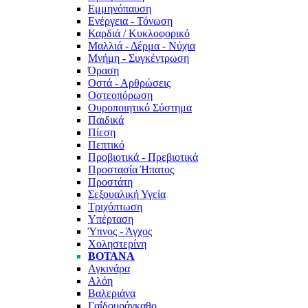
Εμμηνόπαυση
Ενέργεια - Τόνωση
Καρδιά / Κυκλοφορικό
Μαλλιά - Δέρμα - Νύχια
Μνήμη - Συγκέντρωση
Όραση
Οστά - Αρθρώσεις
Οστεοπόρωση
Ουροποιητικό Σύστημα
Παιδικά
Πίεση
Πεπτικό
Προβιοτικά - Πρεβιοτικά
Προστασία Ήπατος
Προστάτη
Σεξουαλική Υγεία
Τριχόπτωση
Υπέρταση
Ύπνος - Άγχος
Χοληστερίνη
ΒΌΤΑΝΑ
Αγκινάρα
Αλόη
Βαλεριάνα
Γαΐδουράγκαθο