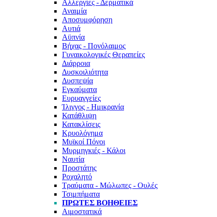
Αλλεργίες - Δερματικά
Αναιμία
Αποσυμφόρηση
Αυτιά
Αϋπνία
Βήχας - Πονόλαιμος
Γυναικολογικές Θεραπείες
Διάρροια
Δυσκοιλιότητα
Δυσπεψία
Εγκαύματα
Ευρυαγγείες
Ίλιγγος - Ημικρανία
Κατάθλιψη
Κατακλίσεις
Κρυολόγημα
Μυϊκοί Πόνοι
Μυρμηγκιές - Κάλοι
Ναυτία
Προστάτης
Ροχαλητό
Τραύματα - Μώλωπες - Ουλές
Τσιμπήματα
ΠΡΏΤΕΣ ΒΟΉΘΕΙΕΣ
Αιμοστατικά