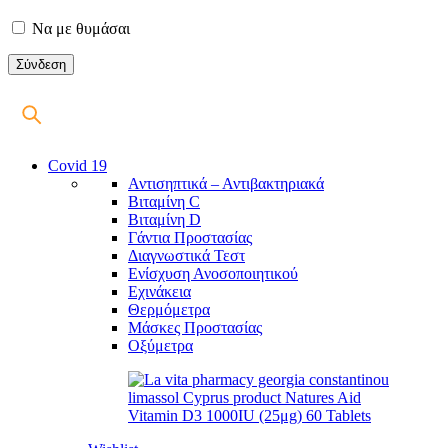
Να με θυμάσαι
Covid 19
Αντισηπτικά – Αντιβακτηριακά
Βιταμίνη C
Βιταμίνη D
Γάντια Προστασίας
Διαγνωστικά Τεστ
Ενίσχυση Ανοσοποιητικού
Εχινάκεια
Θερμόμετρα
Μάσκες Προστασίας
Οξύμετρα