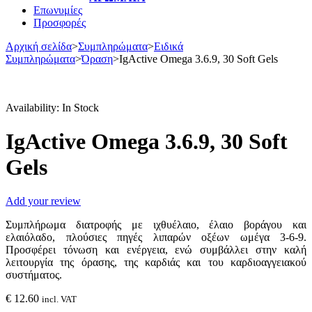
Επωνυμίες
Προσφορές
Αρχική σελίδα
>
Συμπληρώματα
>
Ειδικά
Συμπληρώματα
>
Όραση
>
IgActive Omega 3.6.9, 30 Soft Gels
Availability:
In Stock
IgActive Omega 3.6.9, 30 Soft
Gels
Add your review
Συμπλήρωμα διατροφής με ιχθυέλαιο, έλαιο βοράγου και
ελαιόλαδο, πλούσιες πηγές λιπαρών οξέων ωμέγα 3-6-9.
Προσφέρει τόνωση και ενέργεια, ενώ συμβάλλει στην καλή
λειτουργία της όρασης, της καρδιάς και του καρδιοαγγειακού
συστήματος.
€
12.60
incl. VAT