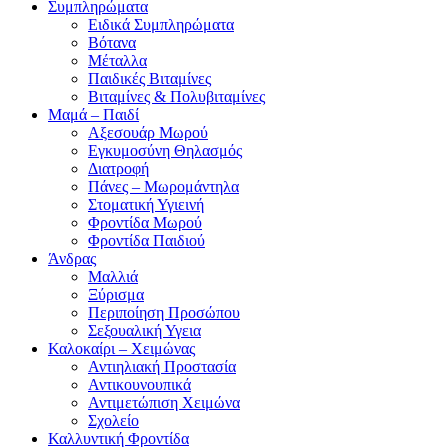
Συμπληρώματα
Ειδικά Συμπληρώματα
Βότανα
Μέταλλα
Παιδικές Βιταμίνες
Βιταμίνες & Πολυβιταμίνες
Μαμά – Παιδί
Αξεσουάρ Μωρού
Εγκυμοσύνη Θηλασμός
Διατροφή
Πάνες – Μωρομάντηλα
Στοματική Υγιεινή
Φροντίδα Μωρού
Φροντίδα Παιδιού
Άνδρας
Μαλλιά
Ξύρισμα
Περιποίηση Προσώπου
Σεξουαλική Υγεια
Καλοκαίρι – Χειμώνας
Αντιηλιακή Προστασία
Αντικουνουπικά
Αντιμετώπιση Χειμώνα
Σχολείο
Καλλυντική Φροντίδα