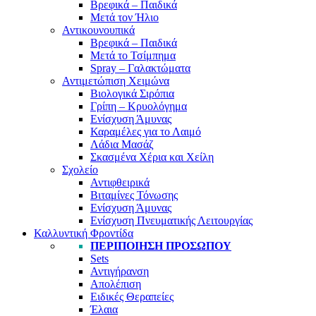
Βρεφικά – Παιδικά
Μετά τον Ήλιο
Αντικουνουπικά
Βρεφικά – Παιδικά
Μετά το Τσίμπημα
Spray – Γαλακτώματα
Αντιμετώπιση Χειμώνα
Βιολογικά Σιρόπια
Γρίπη – Κρυολόγημα
Ενίσχυση Άμυνας
Καραμέλες για το Λαιμό
Λάδια Μασάζ
Σκασμένα Χέρια και Χείλη
Σχολείο
Αντιφθειρικά
Βιταμίνες Τόνωσης
Ενίσχυση Άμυνας
Ενίσχυση Πνευματικής Λειτουργίας
Καλλυντική Φροντίδα
ΠΕΡΙΠΟΊΗΣΗ ΠΡΟΣΏΠΟΥ
Sets
Αντιγήρανση
Απολέπιση
Ειδικές Θεραπείες
Έλαια