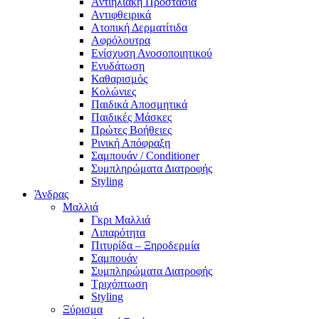
Αντιηλιακή Προστασία
Αντιφθειρικά
Ατοπική Δερματίτιδα
Αφρόλουτρα
Ενίσχυση Ανοσοποιητικού
Ενυδάτωση
Καθαρισμός
Κολώνιες
Παιδικά Αποσμητικά
Παιδικές Μάσκες
Πρώτες Βοήθειες
Ρινική Απόφραξη
Σαμπουάν / Conditioner
Συμπληρώματα Διατροφής
Styling
Άνδρας
Μαλλιά
Γκρι Μαλλιά
Λιπαρότητα
Πιτυρίδα – Ξηροδερμία
Σαμπουάν
Συμπληρώματα Διατροφής
Τριχόπτωση
Styling
Ξύρισμα