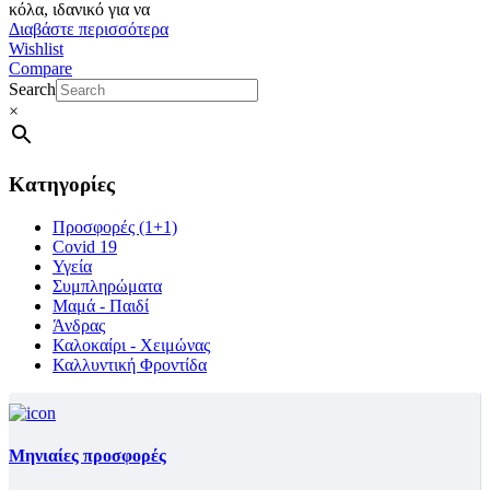
κόλα, ιδανικό για να
Διαβάστε περισσότερα
Wishlist
Compare
Search
×
Κατηγορίες
Προσφορές (1+1)
Covid 19
Υγεία
Συμπληρώματα
Μαμά - Παιδί
Άνδρας
Καλοκαίρι - Χειμώνας
Καλλυντική Φροντίδα
Μηνιαίες προσφορές