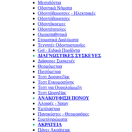
Μεσοδόντια
Οδοντικά Νήματα
Οδοντόβουρτσες - Ηλεκτρικές
Οδοντόβουρτσες
Οδοντόκρεμες
Οδοντότσιχλες
Ομοιοπαθητικά
Στοματικά Διαλύματα
Τεχνητές Οδοντοστοιχίες
Gel - Ειδικά Προΐόντα
ΔΙΑΓΝΩΣΤΙΚΈΣ ΣΥΣΚΕΥΈΣ
Διάφορες Συσκευές
Θερμόμετρα
Πιεσόμετρα
Τεστ Δυσανεξίας
Τεστ Εγκυμοσύνης
Τεστ για Ουρολοίμωξη
Τεστ Ωορηξίας
ΑΝΑΚΟΎΦΙΣΗ ΠΌΝΟΥ
Αλοιφές - Spray
Έμπλαστρα
Παγοκύστες - Θερμοφόρες
Συμπληρώματα
ΑΚΡΆΤΕΙΑ
Πάνες Ακράτειας