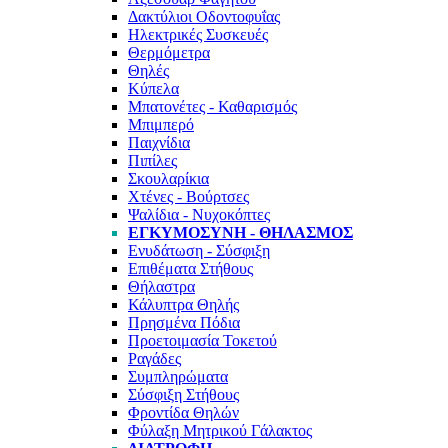
Δακτύλιοι Οδοντοφυΐας
Ηλεκτρικές Συσκευές
Θερμόμετρα
Θηλές
Κύπελα
Μπατονέτες - Καθαρισμός
Μπιμπερό
Παιχνίδια
Πιπίλες
Σκουλαρίκια
Χτένες - Βούρτσες
Ψαλίδια - Νυχοκόπτες
ΕΓΚΥΜΟΣΎΝΗ - ΘΗΛΑΣΜΌΣ
Ενυδάτωση - Σύσφιξη
Επιθέματα Στήθους
Θήλαστρα
Κάλυπτρα Θηλής
Πρησμένα Πόδια
Προετοιμασία Τοκετού
Ραγάδες
Συμπληρώματα
Σύσφιξη Στήθους
Φροντίδα Θηλών
Φύλαξη Μητρικού Γάλακτος