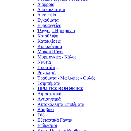
Διάρροια
Δυσκοιλιότητα
Δυσπεψία
Εγκαύματα
Ευρυαγγείες
Ίλιγγος - Ημικρανία
Κατάθλιψη
Κατακλίσεις
Κρυολόγημα
Μυϊκοί Πόνοι
Μυρμηγκιές - Κάλοι
Ναυτία
Προστάτης
Ροχαλητό
Τραύματα - Μώλωπες - Ουλές
Τσιμπήματα
ΠΡΏΤΕΣ ΒΟΉΘΕΙΕΣ
Αιμοστατικά
Αντισηπτικά
Αυτοκόλλητα Επιθέματα
Βαμβάκι
Γάζες
Εξεταστικά Γάντια
Επίδεσμοι
Κουτί Πρώτων Βοηθειών