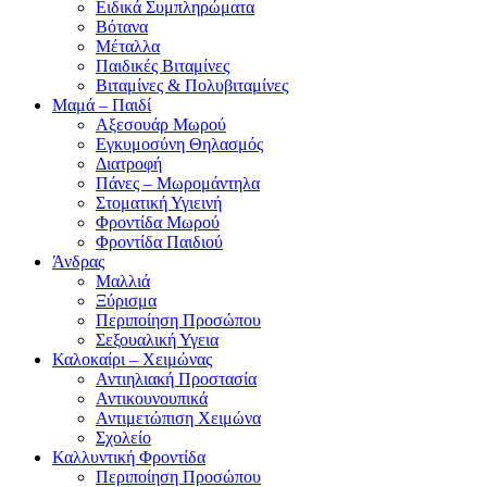
Ειδικά Συμπληρώματα
Βότανα
Μέταλλα
Παιδικές Βιταμίνες
Βιταμίνες & Πολυβιταμίνες
Μαμά – Παιδί
Αξεσουάρ Μωρού
Εγκυμοσύνη Θηλασμός
Διατροφή
Πάνες – Μωρομάντηλα
Στοματική Υγιεινή
Φροντίδα Μωρού
Φροντίδα Παιδιού
Άνδρας
Μαλλιά
Ξύρισμα
Περιποίηση Προσώπου
Σεξουαλική Υγεια
Καλοκαίρι – Χειμώνας
Αντιηλιακή Προστασία
Αντικουνουπικά
Αντιμετώπιση Χειμώνα
Σχολείο
Καλλυντική Φροντίδα
Περιποίηση Προσώπου