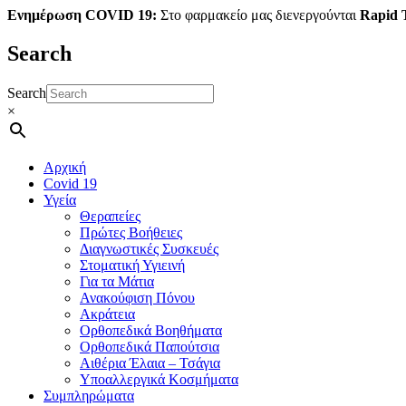
Ενημέρωση COVID 19:
Στο φαρμακείο μας διενεργούνται
Rapid T
Search
Search
×
Αρχική
Covid 19
Υγεία
Θεραπείες
Πρώτες Βοήθειες
Διαγνωστικές Συσκευές
Στοματική Υγιεινή
Για τα Μάτια
Ανακούφιση Πόνου
Ακράτεια
Ορθοπεδικά Βοηθήματα
Ορθοπεδικά Παπούτσια
Αιθέρια Έλαια – Τσάγια
Υποαλλεργικά Κοσμήματα
Συμπληρώματα