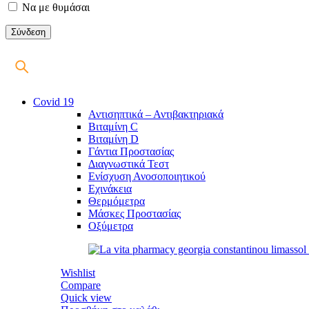
Να με θυμάσαι
Covid 19
Αντισηπτικά – Αντιβακτηριακά
Βιταμίνη C
Βιταμίνη D
Γάντια Προστασίας
Διαγνωστικά Τεστ
Ενίσχυση Ανοσοποιητικού
Εχινάκεια
Θερμόμετρα
Μάσκες Προστασίας
Οξύμετρα
Wishlist
Compare
Quick view