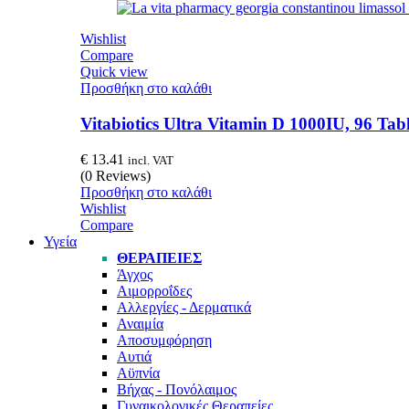
Wishlist
Compare
Quick view
Προσθήκη στο καλάθι
Vitabiotics Ultra Vitamin D 1000IU, 96 Tabl
€
13.41
incl. VAT
(0 Reviews)
Προσθήκη στο καλάθι
Wishlist
Compare
Υγεία
ΘΕΡΑΠΕΊΕΣ
Άγχος
Αιμορροΐδες
Αλλεργίες - Δερματικά
Αναιμία
Αποσυμφόρηση
Αυτιά
Αϋπνία
Βήχας - Πονόλαιμος
Γυναικολογικές Θεραπείες