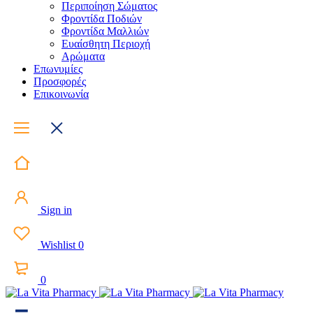
Περιποίηση Σώματος
Φροντίδα Ποδιών
Φροντίδα Μαλλιών
Ευαίσθητη Περιοχή
Αρώματα
Επωνυμίες
Προσφορές
Επικοινωνία
Sign in
Wishlist
0
0