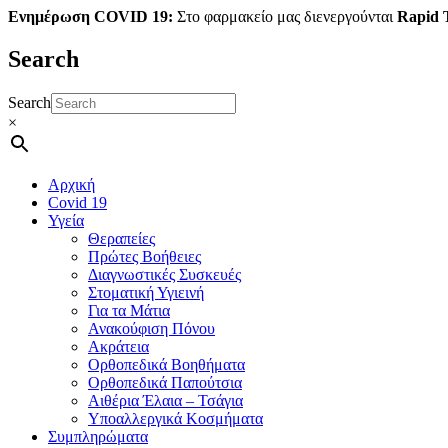
Ενημέρωση COVID 19:
Στο φαρμακείο μας διενεργούνται
Rapid T
Search
Search
×
Αρχική
Covid 19
Υγεία
Θεραπείες
Πρώτες Βοήθειες
Διαγνωστικές Συσκευές
Στοματική Υγιεινή
Για τα Μάτια
Ανακούφιση Πόνου
Ακράτεια
Ορθοπεδικά Βοηθήματα
Ορθοπεδικά Παπούτσια
Αιθέρια Έλαια – Τσάγια
Υποαλλεργικά Κοσμήματα
Συμπληρώματα