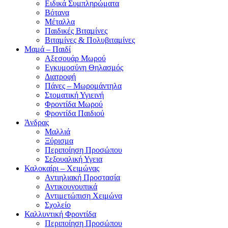
Ειδικά Συμπληρώματα
Βότανα
Μέταλλα
Παιδικές Βιταμίνες
Βιταμίνες & Πολυβιταμίνες
Μαμά – Παιδί
Αξεσουάρ Μωρού
Εγκυμοσύνη Θηλασμός
Διατροφή
Πάνες – Μωρομάντηλα
Στοματική Υγιεινή
Φροντίδα Μωρού
Φροντίδα Παιδιού
Άνδρας
Μαλλιά
Ξύρισμα
Περιποίηση Προσώπου
Σεξουαλική Υγεια
Καλοκαίρι – Χειμώνας
Αντιηλιακή Προστασία
Αντικουνουπικά
Αντιμετώπιση Χειμώνα
Σχολείο
Καλλυντική Φροντίδα
Περιποίηση Προσώπου