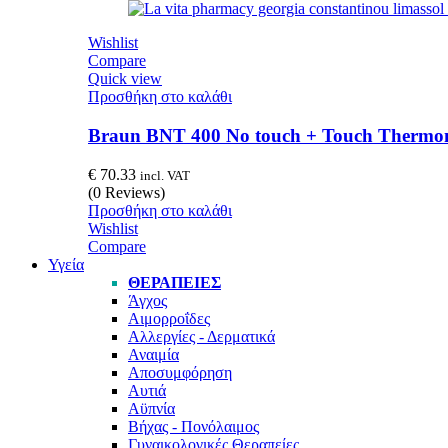
Wishlist
Compare
Quick view
Προσθήκη στο καλάθι
Braun BNT 400 No touch + Touch Thermo
€
70.33
incl. VAT
(0 Reviews)
Προσθήκη στο καλάθι
Wishlist
Compare
Υγεία
ΘΕΡΑΠΕΊΕΣ
Άγχος
Αιμορροΐδες
Αλλεργίες - Δερματικά
Αναιμία
Αποσυμφόρηση
Αυτιά
Αϋπνία
Βήχας - Πονόλαιμος
Γυναικολογικές Θεραπείες