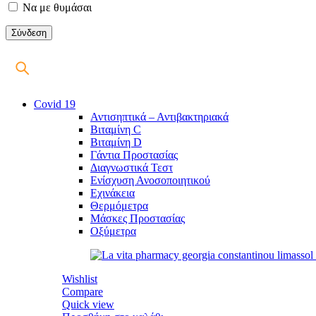
Να με θυμάσαι
Covid 19
Αντισηπτικά – Αντιβακτηριακά
Βιταμίνη C
Βιταμίνη D
Γάντια Προστασίας
Διαγνωστικά Τεστ
Ενίσχυση Ανοσοποιητικού
Εχινάκεια
Θερμόμετρα
Μάσκες Προστασίας
Οξύμετρα
Wishlist
Compare
Quick view