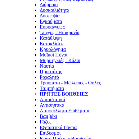
Διάρροια
Δυσκοιλιότητα
Δυσπεψία
Εγκαύματα
Ευρυαγγείες
Ίλιγγος - Ημικρανία
Κατάθλιψη
Κατακλίσεις
Κρυολόγημα
Μυϊκοί Πόνοι
Μυρμηγκιές - Κάλοι
Ναυτία
Προστάτης
Ροχαλητό
Τραύματα - Μώλωπες - Ουλές
Τσιμπήματα
ΠΡΏΤΕΣ ΒΟΉΘΕΙΕΣ
Αιμοστατικά
Αντισηπτικά
Αυτοκόλλητα Επιθέματα
Βαμβάκι
Γάζες
Εξεταστικά Γάντια
Επίδεσμοι
Κουτί Πρώτων Βοηθειών