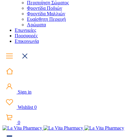
Περιποίηση Σώματος
Φροντίδα Ποδιών
Φροντίδα Μαλλιών
Ευαίσθητη Περιοχή
Αρώματα
Επωνυμίες
Προσφορές
Επικοινωνία
Sign in
Wishlist
0
0