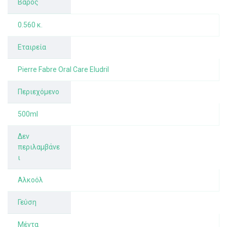
Βάρος
0.560 κ.
Εταιρεία
Pierre Fabre Oral Care Eludril
Περιεχόμενο
500ml
Δεν
περιλαμβάνε
ι
Αλκοόλ
Γεύση
Μέντα