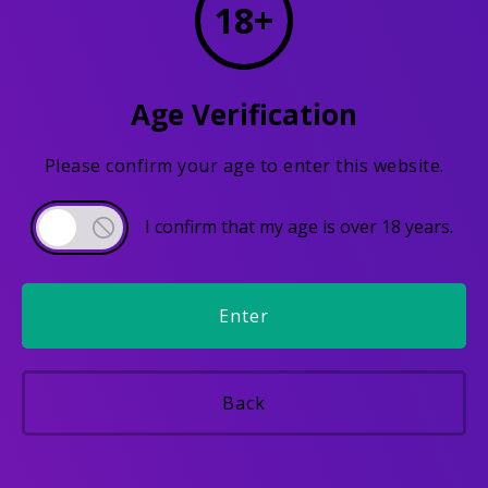
18+
Age Verification
Please confirm your age to enter this website.
I confirm that my age is over 18 years.
Enter
Back