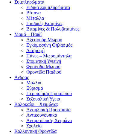
Συμπληρώματα
Ειδικά Συμπληρώματα
Βότανα
Μέταλλα
Παιδικές Βιταμίνες
Βιταμίνες & Πολυβιταμίνες
Μαμά – Παιδί
Αξεσουάρ Μωρού
Εγκυμοσύνη Θηλασμός
Διατροφή
Πάνες – Μωρομάντηλα
Στοματική Υγιεινή
Φροντίδα Μωρού
Φροντίδα Παιδιού
Άνδρας
Μαλλιά
Ξύρισμα
Περιποίηση Προσώπου
Σεξουαλική Υγεια
Καλοκαίρι – Χειμώνας
Αντιηλιακή Προστασία
Αντικουνουπικά
Αντιμετώπιση Χειμώνα
Σχολείο
Καλλυντική Φροντίδα