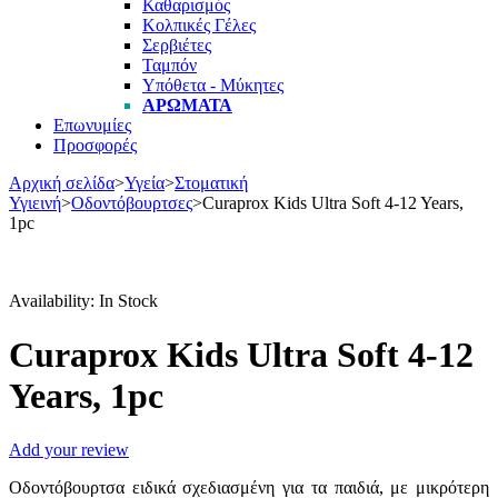
Καθαρισμός
Κολπικές Γέλες
Σερβιέτες
Ταμπόν
Υπόθετα - Μύκητες
ΑΡΏΜΑΤΑ
Επωνυμίες
Προσφορές
Αρχική σελίδα
>
Υγεία
>
Στοματική
Υγιεινή
>
Οδοντόβουρτσες
>
Curaprox Kids Ultra Soft 4-12 Years,
1pc
Availability:
In Stock
Curaprox Kids Ultra Soft 4-12
Years, 1pc
Add your review
Οδοντόβουρτσα ειδικά σχεδιασμένη για τα παιδιά, με μικρότερη