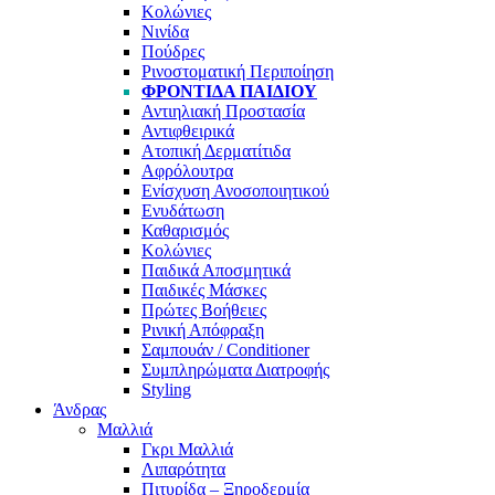
Κολώνιες
Νινίδα
Πούδρες
Ρινοστοματική Περιποίηση
ΦΡΟΝΤΊΔΑ ΠΑΙΔΙΟΎ
Αντιηλιακή Προστασία
Αντιφθειρικά
Ατοπική Δερματίτιδα
Αφρόλουτρα
Ενίσχυση Ανοσοποιητικού
Ενυδάτωση
Καθαρισμός
Κολώνιες
Παιδικά Αποσμητικά
Παιδικές Μάσκες
Πρώτες Βοήθειες
Ρινική Απόφραξη
Σαμπουάν / Conditioner
Συμπληρώματα Διατροφής
Styling
Άνδρας
Μαλλιά
Γκρι Μαλλιά
Λιπαρότητα
Πιτυρίδα – Ξηροδερμία