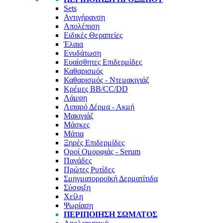
Sets
Αντιγήρανση
Απολέπιση
Ειδικές Θεραπείες
Έλαια
Ενυδάτωση
Ευαίσθητες Επιδερμίδες
Καθαρισμός
Καθαρισμός - Ντεμακιγιάζ
Κρέμες BB/CC/DD
Λάμψη
Λιπαρό Δέρμα - Ακμή
Μακιγιάζ
Μάσκες
Μάτια
Ξηρές Επιδερμίδες
Οροί Ομορφιάς - Serum
Πανάδες
Πρώτες Ρυτίδες
Σμηγματορροϊκή Δερματίτιδα
Σύσφιξη
Χείλη
Ψωρίαση
ΠΕΡΙΠΟΊΗΣΗ ΣΏΜΑΤΟΣ