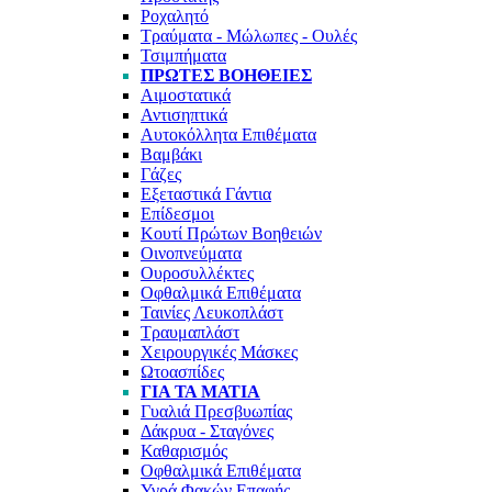
Ροχαλητό
Τραύματα - Μώλωπες - Ουλές
Τσιμπήματα
ΠΡΏΤΕΣ ΒΟΉΘΕΙΕΣ
Αιμοστατικά
Αντισηπτικά
Αυτοκόλλητα Επιθέματα
Βαμβάκι
Γάζες
Εξεταστικά Γάντια
Επίδεσμοι
Κουτί Πρώτων Βοηθειών
Οινοπνεύματα
Ουροσυλλέκτες
Οφθαλμικά Επιθέματα
Ταινίες Λευκοπλάστ
Τραυμαπλάστ
Χειρουργικές Μάσκες
Ωτοασπίδες
ΓΙΑ ΤΑ ΜΆΤΙΑ
Γυαλιά Πρεσβυωπίας
Δάκρυα - Σταγόνες
Καθαρισμός
Οφθαλμικά Επιθέματα
Υγρά Φακών Επαφής