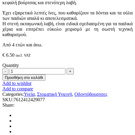
κεφαλή βούρτσας και στενότερη λαβή.
Έχει εξαιρετικά λεπτές ίνες, που καθαρίζουν τα δόντια και τα ούλα
των παιδιών απαλά κι αποτελεσματικά.
Η στενή οκταγωνική λαβή, είναι ειδικά σχεδιασμένη για τα παιδικά
χέρια και επιτρέπει εύκολο χειρισμό με τη σωστή τεχνική
καθαρισμού.
Από 4 ετών και άνω.
€
6.50
incl. VAT
Quantity
Curaprox
Kids
Προσθήκη στο καλάθι
Ultra
Add to wishlist
Soft
Add to compare
4-
Categories:
Υγεία
,
Στοματική Υγιεινή
,
Οδοντόβουρτσες
12
SKU:
7612412429077
Years,
Share:
1pc
quantity