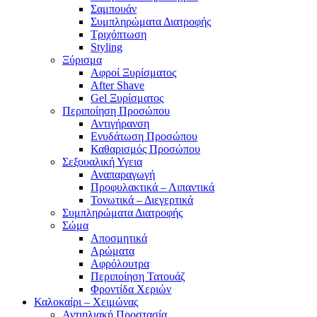
Σαμπουάν
Συμπληρώματα Διατροφής
Τριχόπτωση
Styling
Ξύρισμα
Αφροί Ξυρίσματος
After Shave
Gel Ξυρίσματος
Περιποίηση Προσώπου
Αντιγήρανση
Ενυδάτωση Προσώπου
Καθαρισμός Προσώπου
Σεξουαλική Υγεια
Αναπαραγωγή
Προφυλακτικά – Λιπαντικά
Τονωτικά – Διεγερτικά
Συμπληρώματα Διατροφής
Σώμα
Αποσμητικά
Αρώματα
Αφρόλουτρα
Περιποίηση Τατουάζ
Φροντίδα Χεριών
Καλοκαίρι – Χειμώνας
Αντιηλιακή Προστασία