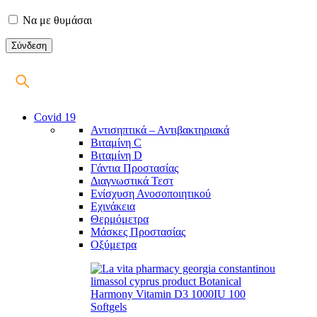
Να με θυμάσαι
Covid 19
Αντισηπτικά – Αντιβακτηριακά
Βιταμίνη C
Βιταμίνη D
Γάντια Προστασίας
Διαγνωστικά Τεστ
Ενίσχυση Ανοσοποιητικού
Εχινάκεια
Θερμόμετρα
Μάσκες Προστασίας
Οξύμετρα