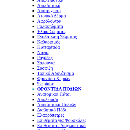
Απολεπιστικά
Αποσμητικά
Αποτρίχωση
Ατοπικό Δέρμα
Αφρόλουτρα
Γαλακτώματα
Έλαια Σώματος
Ενυδάτωση Σώματος
Καθαρισμός
Κυτταρίτιδα
Νύχια
Ραγάδες
Σαπούνια
Σύσφιξη
Τοπικό Αδυνάτισμα
Φροντίδα Χεριών
Ψωρίαση
ΦΡΟΝΤΊΔΑ ΠΟΔΙΏΝ
Ανατομικοί Πάτοι
Απολέπιση
Αποσμητικά Ποδιών
Διαβητικό Πόδι
Ελαφρόπετρες
Επιθέματα για Φουσκάλες
Επιθέματα - Διαχωριστικά