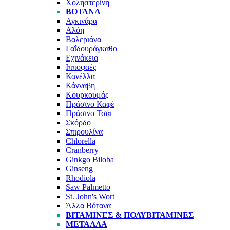
Χοληστερίνη
ΒΌΤΑΝΑ
Αγκινάρα
Αλόη
Βαλεριάνα
Γαΐδουράγκαθο
Εχινάκεια
Ιπποφαές
Κανέλλα
Κάνναβη
Κουρκουμάς
Πράσινο Καφέ
Πράσινο Τσάι
Σκόρδο
Σπιρουλίνα
Chlorella
Cranberry
Ginkgo Biloba
Ginseng
Rhodiola
Saw Palmetto
St. John's Wort
Άλλα Βότανα
ΒΙΤΑΜΊΝΕΣ & ΠΟΛΥΒΙΤΑΜΊΝΕΣ
ΜΈΤΑΛΛΑ