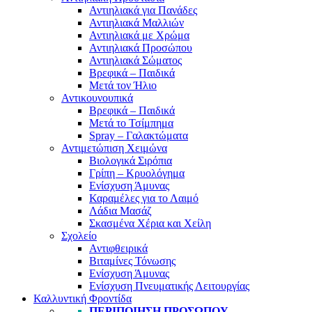
Αντιηλιακά για Πανάδες
Αντιηλιακά Μαλλιών
Αντιηλιακά με Χρώμα
Αντιηλιακά Προσώπου
Αντιηλιακά Σώματος
Βρεφικά – Παιδικά
Μετά τον Ήλιο
Αντικουνουπικά
Βρεφικά – Παιδικά
Μετά το Τσίμπημα
Spray – Γαλακτώματα
Αντιμετώπιση Χειμώνα
Βιολογικά Σιρόπια
Γρίπη – Κρυολόγημα
Ενίσχυση Άμυνας
Καραμέλες για το Λαιμό
Λάδια Μασάζ
Σκασμένα Χέρια και Χείλη
Σχολείο
Αντιφθειρικά
Βιταμίνες Τόνωσης
Ενίσχυση Άμυνας
Ενίσχυση Πνευματικής Λειτουργίας
Καλλυντική Φροντίδα
ΠΕΡΙΠΟΊΗΣΗ ΠΡΟΣΏΠΟΥ