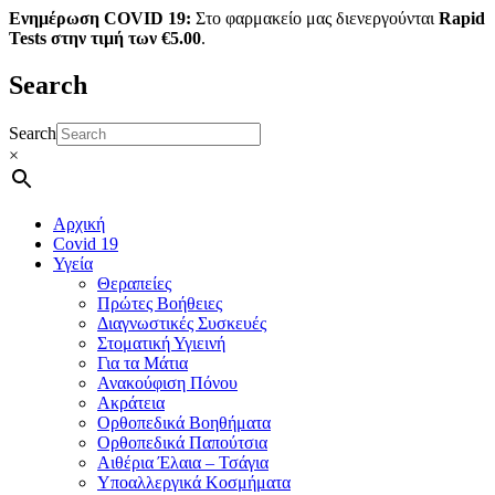
Ενημέρωση COVID 19:
Στο φαρμακείο μας διενεργούνται
Rapid
Tests στην τιμή των €5.00
.
Search
Search
×
Αρχική
Covid 19
Υγεία
Θεραπείες
Πρώτες Βοήθειες
Διαγνωστικές Συσκευές
Στοματική Υγιεινή
Για τα Μάτια
Ανακούφιση Πόνου
Ακράτεια
Ορθοπεδικά Βοηθήματα
Ορθοπεδικά Παπούτσια
Αιθέρια Έλαια – Τσάγια
Υποαλλεργικά Κοσμήματα