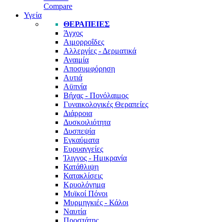
Compare
Υγεία
ΘΕΡΑΠΕΊΕΣ
Άγχος
Αιμορροΐδες
Αλλεργίες - Δερματικά
Αναιμία
Αποσυμφόρηση
Αυτιά
Αϋπνία
Βήχας - Πονόλαιμος
Γυναικολογικές Θεραπείες
Διάρροια
Δυσκοιλιότητα
Δυσπεψία
Εγκαύματα
Ευρυαγγείες
Ίλιγγος - Ημικρανία
Κατάθλιψη
Κατακλίσεις
Κρυολόγημα
Μυϊκοί Πόνοι
Μυρμηγκιές - Κάλοι
Ναυτία
Προστάτης