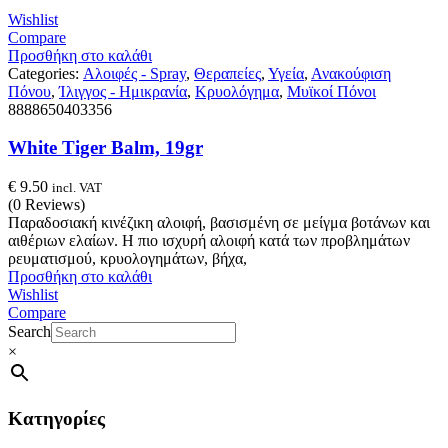
Wishlist
Compare
Προσθήκη στο καλάθι
Categories:
Αλοιφές - Spray
,
Θεραπείες
,
Υγεία
,
Ανακούφιση
Πόνου
,
Ίλιγγος - Ημικρανία
,
Κρυολόγημα
,
Μυϊκοί Πόνοι
8888650403356
White Tiger Balm, 19gr
€
9.50
incl. VAT
(0 Reviews)
Παραδοσιακή κινέζικη αλοιφή, βασισμένη σε μείγμα βοτάνων και
αιθέριων ελαίων. Η πιο ισχυρή αλοιφή κατά των προβλημάτων
ρευματισμού, κρυολογημάτων, βήχα,
Προσθήκη στο καλάθι
Wishlist
Compare
Search
×
Κατηγορίες