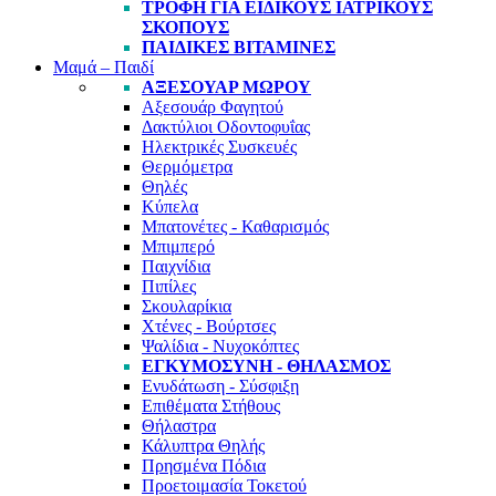
ΤΡΟΦΉ ΓΙΑ ΕΙΔΙΚΟΎΣ ΙΑΤΡΙΚΟΎΣ
ΣΚΟΠΟΎΣ
ΠΑΙΔΙΚΈΣ ΒΙΤΑΜΊΝΕΣ
Μαμά – Παιδί
ΑΞΕΣΟΥΆΡ ΜΩΡΟΎ
Αξεσουάρ Φαγητού
Δακτύλιοι Οδοντοφυΐας
Ηλεκτρικές Συσκευές
Θερμόμετρα
Θηλές
Κύπελα
Μπατονέτες - Καθαρισμός
Μπιμπερό
Παιχνίδια
Πιπίλες
Σκουλαρίκια
Χτένες - Βούρτσες
Ψαλίδια - Νυχοκόπτες
ΕΓΚΥΜΟΣΎΝΗ - ΘΗΛΑΣΜΌΣ
Ενυδάτωση - Σύσφιξη
Επιθέματα Στήθους
Θήλαστρα
Κάλυπτρα Θηλής
Πρησμένα Πόδια
Προετοιμασία Τοκετού