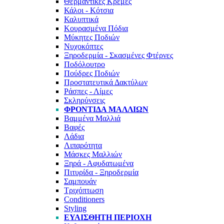
Θερμαντικές Κρέμες
Κάλοι - Κότσια
Καλυπτικά
Κουρασμένα Πόδια
Μύκητες Ποδιών
Νυχοκόπτες
Ξηροδερμία - Σκασμένες Φτέρνες
Ποδόλουτρο
Πούδρες Ποδιών
Προστατευτικά Δακτύλων
Ράσπες - Λίμες
Σκληρύνσεις
ΦΡΟΝΤΊΔΑ ΜΑΛΛΙΏΝ
Βαμμένα Μαλλιά
Βαφές
Λάδια
Λιπαρότητα
Μάσκες Μαλλιών
Ξηρά - Αφυδατωμένα
Πιτυρίδα - Ξηροδερμία
Σαμπουάν
Τριχόπτωση
Conditioners
Styling
ΕΥΑΊΣΘΗΤΗ ΠΕΡΙΟΧΉ