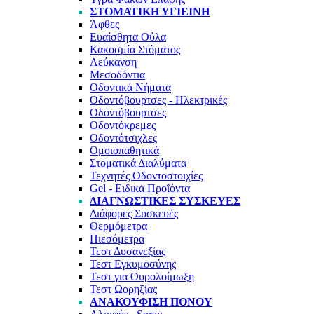
ΣΤΟΜΑΤΙΚΉ ΥΓΙΕΙΝΉ
Άφθες
Ευαίσθητα Ούλα
Κακοσμία Στόματος
Λεύκανση
Μεσοδόντια
Οδοντικά Νήματα
Οδοντόβουρτσες - Ηλεκτρικές
Οδοντόβουρτσες
Οδοντόκρεμες
Οδοντότσιχλες
Ομοιοπαθητικά
Στοματικά Διαλύματα
Τεχνητές Οδοντοστοιχίες
Gel - Ειδικά Προΐόντα
ΔΙΑΓΝΩΣΤΙΚΈΣ ΣΥΣΚΕΥΈΣ
Διάφορες Συσκευές
Θερμόμετρα
Πιεσόμετρα
Τεστ Δυσανεξίας
Τεστ Εγκυμοσύνης
Τεστ για Ουρολοίμωξη
Τεστ Ωορηξίας
ΑΝΑΚΟΎΦΙΣΗ ΠΌΝΟΥ