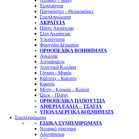
Αλοιφές - Spray
Έμπλαστρα
Παγοκύστες - Θερμοφόρες
Συμπληρώματα
ΑΚΡΆΤΕΙΑ
Πάνες Ακράτειας
Σλιπ Ακράτειας
Υποσέντονα
Φροντίδα Δέρματος
ΟΡΘΟΠΕΔΙΚΆ ΒΟΗΘΉΜΑΤΑ
Αγκώνας
Αστράγαλος
Αυχενικά Κολάρα
Γόνατο - Μηρός
Κάλτσες - Καλσόν
Καρπός
Μέση - Κορμός - Κοιλιά
Ώμος - Πλάτη
ΟΡΘΟΠΕΔΙΚΆ ΠΑΠΟΎΤΣΙΑ
ΑΙΘΈΡΙΑ ΈΛΑΙΑ – ΤΣΆΓΙΑ
ΥΠΟΑΛΛΕΡΓΙΚΆ ΚΟΣΜΉΜΑΤΑ
Συμπληρώματα
ΕΙΔΙΚΆ ΣΥΜΠΛΗΡΏΜΑΤΑ
Νευρικό σύστημα
Αδυνάτισμα