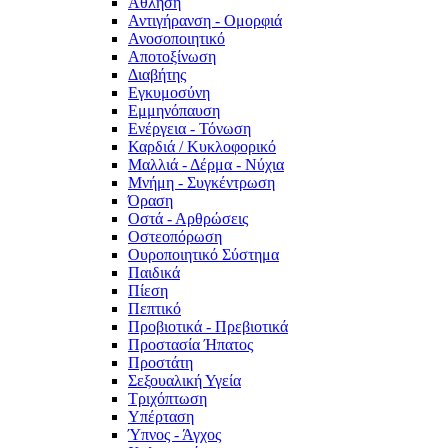
Άθληση
Αντιγήρανση - Ομορφιά
Ανοσοποιητικό
Αποτοξίνωση
Διαβήτης
Εγκυμοσύνη
Εμμηνόπαυση
Ενέργεια - Τόνωση
Καρδιά / Κυκλοφορικό
Μαλλιά - Δέρμα - Νύχια
Μνήμη - Συγκέντρωση
Όραση
Οστά - Αρθρώσεις
Οστεοπόρωση
Ουροποιητικό Σύστημα
Παιδικά
Πίεση
Πεπτικό
Προβιοτικά - Πρεβιοτικά
Προστασία Ήπατος
Προστάτη
Σεξουαλική Υγεία
Τριχόπτωση
Υπέρταση
Ύπνος - Άγχος