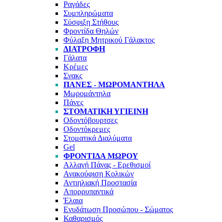
Ραγάδες
Συμπληρώματα
Σύσφιξη Στήθους
Φροντίδα Θηλών
Φύλαξη Μητρικού Γάλακτος
ΔΙΑΤΡΟΦΉ
Γάλατα
Κρέμες
Σνακς
ΠΆΝΕΣ - ΜΩΡΟΜΆΝΤΗΛΑ
Μωρομάντηλα
Πάνες
ΣΤΟΜΑΤΙΚΉ ΥΓΙΕΙΝΉ
Οδοντόβουρτσες
Οδοντόκρεμες
Στοματικά Διαλύματα
Gel
ΦΡΟΝΤΊΔΑ ΜΩΡΟΎ
Αλλαγή Πάνας - Ερεθισμοί
Ανακούφιση Κολικών
Αντιηλιακή Προστασία
Απορρυπαντικά
Έλαια
Ενυδάτωση Προσώπου - Σώματος
Καθαρισμός