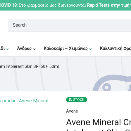
OVID 19:
Στο φαρμακείο μας διενεργούνται
Rapid Tests στην τιμή
ιδί
Άνδρας
Καλοκαίρι – Χειμώνας
Καλλυντική Φρ
am Intolerant Skin SPF50+, 50ml
IN STOCK
Avene
Avene Mineral 