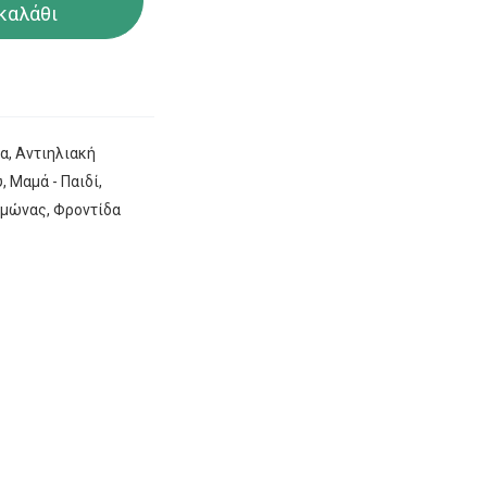
καλάθι
ία
,
Αντιηλιακή
υ
,
Μαμά - Παιδί
,
ειμώνας
,
Φροντίδα