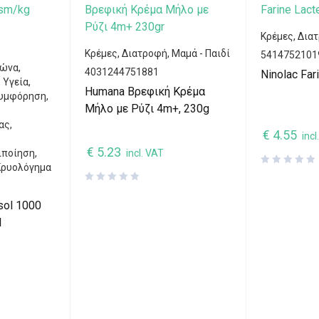
Κρέμες
,
Δια
Κρέμες
,
Διατροφή
,
Μαμά - Παιδί
5414752101
μώνα
,
4031244751881
Ninolac Far
,
Υγεία
,
Humana Βρεφική Κρέμα
υμφόρηση
,
Μήλο με Ρύζι 4m+, 230g
ας
,
€
4.55
incl
€
5.23
ιποίηση
,
incl. VAT
Κρυολόγημα
sol 1000
l