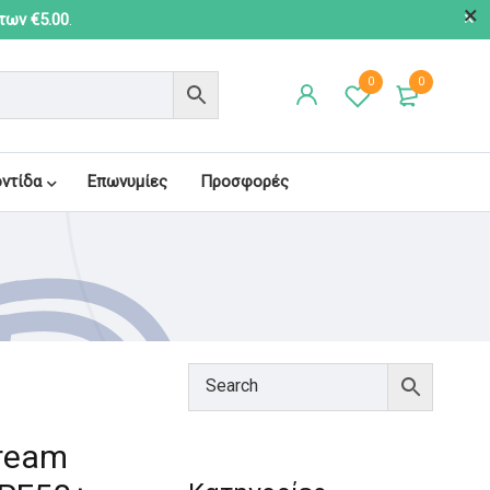
 των €5.00
.
0
0
οντίδα
Επωνυμίες
Προσφορές
Cream