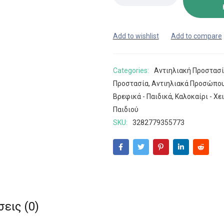
Categories:
Αντιηλιακή Προστασ
Προστασία
,
Αντιηλιακά Προσώπο
Βρεφικά - Παιδικά
,
Καλοκαίρι - Χ
Παιδιού
SKU:
3282779355773
εις (0)