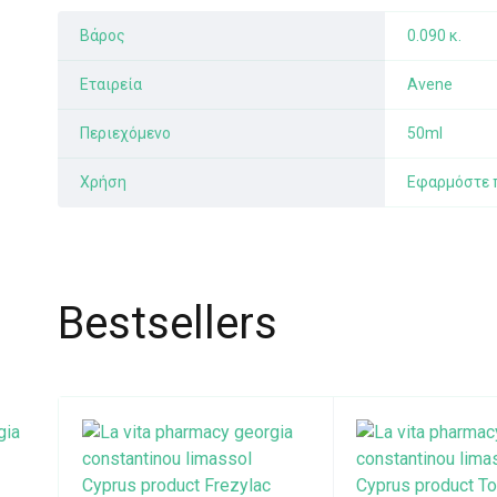
Βάρος
0.090 κ.
Εταιρεία
Avene
Περιεχόμενο
50ml
Χρήση
Εφαρμόστε π
Bestsellers