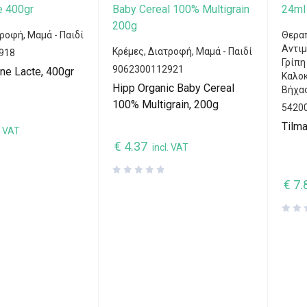
τροφή
,
Μαμά - Παιδί
Θερα
Αντι
Κρέμες
,
Διατροφή
,
Μαμά - Παιδί
918
Γρίπη
9062300112921
ine Lacte, 400gr
Καλοκ
Hipp Organic Baby Cereal
Βήχας
100% Multigrain, 200g
5420
Tilm
. VAT
€
4.37
incl. VAT
€
7.