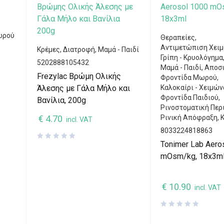
ωρού
Θεραπείες
,
Αντιμετώπιση Χει
Κρέμες
,
Διατροφή
,
Μαμά - Παιδί
Γρίπη - Κρυολόγημα
5202888105432
Μαμά - Παιδί
,
Αποσ
Frezylac Βρώμη Ολικής
Φροντίδα Μωρού
,
Άλεσης με Γάλα Μήλο και
Καλοκαίρι - Χειμών
Φροντίδα Παιδιού
,
Βανίλια, 200g
Ρινοστοματική Περ
€
4.70
Ρινική Απόφραξη
,
incl. VAT
8033224818863
Tonimer Lab Aero
mOsm/kg, 18x3m
€
10.90
incl. VAT