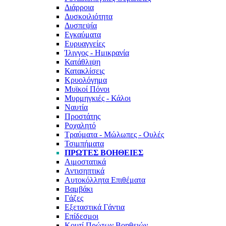
Διάρροια
Δυσκοιλιότητα
Δυσπεψία
Εγκαύματα
Ευρυαγγείες
Ίλιγγος - Ημικρανία
Κατάθλιψη
Κατακλίσεις
Κρυολόγημα
Μυϊκοί Πόνοι
Μυρμηγκιές - Κάλοι
Ναυτία
Προστάτης
Ροχαλητό
Τραύματα - Μώλωπες - Ουλές
Τσιμπήματα
ΠΡΏΤΕΣ ΒΟΉΘΕΙΕΣ
Αιμοστατικά
Αντισηπτικά
Αυτοκόλλητα Επιθέματα
Βαμβάκι
Γάζες
Εξεταστικά Γάντια
Επίδεσμοι
Κουτί Πρώτων Βοηθειών