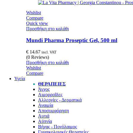
Wishlist
Compare
Quick view
Προσθήκη στο καλάθι
Mundi Pharma Proseptic Gel, 500 ml
€
14.67
incl. VAT
(0 Reviews)
Προσθήκη στο καλάθι
Wishlist
Compare
Υγεία
ΘΕΡΑΠΕΊΕΣ
Άγχος
Αιμορροΐδες
Αλλεργίες - Δερματικά
Αναιμία
Αποσυμφόρηση
Αυτιά
Αϋπνία
Βήχας - Πονόλαιμος
Γυναικολογικές Θεραπείες