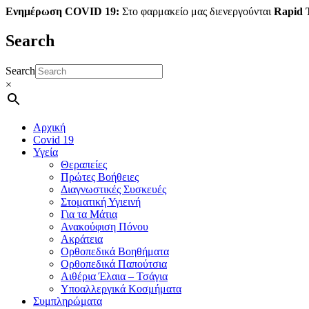
Ενημέρωση COVID 19:
Στο φαρμακείο μας διενεργούνται
Rapid T
Search
Search
×
Αρχική
Covid 19
Υγεία
Θεραπείες
Πρώτες Βοήθειες
Διαγνωστικές Συσκευές
Στοματική Υγιεινή
Για τα Μάτια
Ανακούφιση Πόνου
Ακράτεια
Ορθοπεδικά Βοηθήματα
Ορθοπεδικά Παπούτσια
Αιθέρια Έλαια – Τσάγια
Υποαλλεργικά Κοσμήματα
Συμπληρώματα