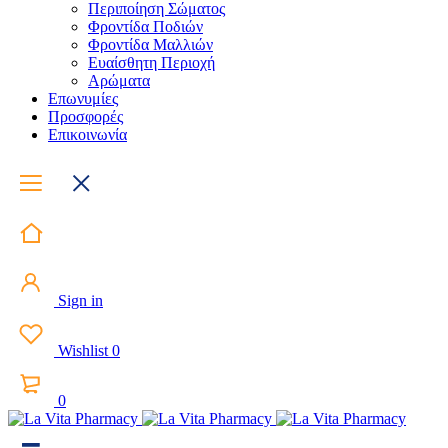
Περιποίηση Σώματος
Φροντίδα Ποδιών
Φροντίδα Μαλλιών
Ευαίσθητη Περιοχή
Αρώματα
Επωνυμίες
Προσφορές
Επικοινωνία
Sign in
Wishlist
0
0