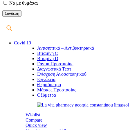
Να με θυμάσαι
Covid 19
Αντισηπτικά – Αντιβακτηριακά
Βιταμίνη C
Βιταμίνη D
Γάντια Προστασίας
Διαγνωστικά Τεστ
Ενίσχυση Ανοσοποιητικού
Εχινάκεια
Θερμόμετρα
Μάσκες Προστασίας
Οξύμετρα
Wishlist
Compare
Quick view