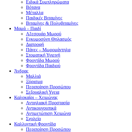
Ειδικά Συμπληρώματα
Βότανα
Μέταλλα
Παιδικές Βιταμίνες
Βιταμίνες & Πολυβιταμίνες
Μαμά – Παιδί
Αξεσουάρ Μωρού
Εγκυμοσύνη Θηλασμός
Διατροφή
Πάνες – Μωρομάντηλα
Στοματική Υγιεινή
Φροντίδα Μωρού
Φροντίδα Παιδιού
Άνδρας
Μαλλιά
Ξύρισμα
Περιποίηση Προσώπου
Σεξουαλική Υγεια
Καλοκαίρι – Χειμώνας
Αντιηλιακή Προστασία
Αντικουνουπικά
Αντιμετώπιση Χειμώνα
Σχολείο
Καλλυντική Φροντίδα
Περιποίηση Προσώπου