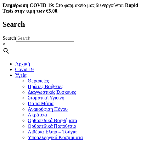
Ενημέρωση COVID 19:
Στο φαρμακείο μας διενεργούνται
Rapid
Tests στην τιμή των €5.00
.
Search
Search
×
Αρχική
Covid 19
Υγεία
Θεραπείες
Πρώτες Βοήθειες
Διαγνωστικές Συσκευές
Στοματική Υγιεινή
Για τα Μάτια
Ανακούφιση Πόνου
Ακράτεια
Ορθοπεδικά Βοηθήματα
Ορθοπεδικά Παπούτσια
Αιθέρια Έλαια – Τσάγια
Υποαλλεργικά Κοσμήματα