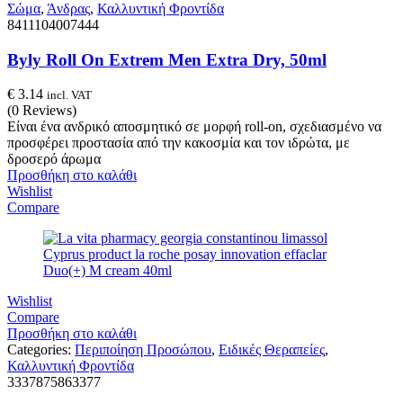
Σώμα
,
Άνδρας
,
Καλλυντική Φροντίδα
8411104007444
Byly Roll On Extrem Men Extra Dry, 50ml
€
3.14
incl. VAT
(0 Reviews)
Είναι ένα ανδρικό αποσμητικό σε μορφή roll-on, σχεδιασμένο να
προσφέρει προστασία από την κακοσμία και τον ιδρώτα, με
δροσερό άρωμα
Προσθήκη στο καλάθι
Wishlist
Compare
Wishlist
Compare
Προσθήκη στο καλάθι
Categories:
Περιποίηση Προσώπου
,
Ειδικές Θεραπείες
,
Καλλυντική Φροντίδα
3337875863377