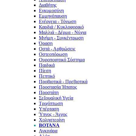
Διαβήτης
Εγκυμοσύνη
Εμμηνόπαυση
Ενέργεια - Τόνωση
Καρδιά / Κυκλοφορικό
Μαλλιά - Δέρμα - Νύχια
Μνήμη - Συγκέντρωση
Όραση
Οστά - Αρθρώσεις
Οστεοπόρωση
Ουροποιητικό Σύστημα
Παιδικά
Πίεση
Πεπτικό
Προβιοτικά - Πρεβιοτικά
Προστασία Ήπατος
Προστάτη
Σεξουαλική Υγεία
Τριχόπτωση
Υπέρταση
Ύπνος - Άγχος
Χοληστερίνη
ΒΌΤΑΝΑ
Αγκινάρα