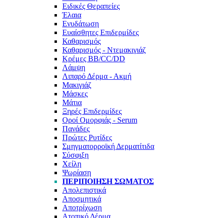
Ειδικές Θεραπείες
Έλαια
Ενυδάτωση
Ευαίσθητες Επιδερμίδες
Καθαρισμός
Καθαρισμός - Ντεμακιγιάζ
Κρέμες BB/CC/DD
Λάμψη
Λιπαρό Δέρμα - Ακμή
Μακιγιάζ
Μάσκες
Μάτια
Ξηρές Επιδερμίδες
Οροί Ομορφιάς - Serum
Πανάδες
Πρώτες Ρυτίδες
Σμηγματορροϊκή Δερματίτιδα
Σύσφιξη
Χείλη
Ψωρίαση
ΠΕΡΙΠΟΊΗΣΗ ΣΏΜΑΤΟΣ
Απολεπιστικά
Αποσμητικά
Αποτρίχωση
Ατοπικό Δέρμα