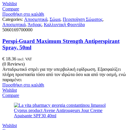
Wishlist
Compare
Προσθήκη στο καλάθι
Categories:
Αποσμητικά
,
Σώμα
,
Περιποίηση Σώματος
,
Αποσμητικά
,
Άνδρας
,
Καλλυντική Φροντίδα
5060169700000
Perspi-Guard Maximum Strength Antiperspirant
Spray, 50ml
€
18.36
incl. VAT
(0 Reviews)
Αντιιδρωτικό σπρέι για την υπερβολική εφίδρωση. Εξασφαλίζει
πλήρη προστασία τόσο από τον ιδρώτα όσο και από την οσμή, ενώ
παραμένει
Προσθήκη στο καλάθι
Wishlist
Compare
Wishlist