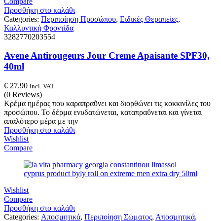
Compare
Προσθήκη στο καλάθι
Categories:
Περιποίηση Προσώπου
,
Ειδικές Θεραπείες
,
Καλλυντική Φροντίδα
3282770203554
Avene Antirougeurs Jour Creme Apaisante SPF30,
40ml
€
27.90
incl. VAT
(0 Reviews)
Κρέμα ημέρας που καραπραΰνει και διορθώνει τις κοκκινίλες του
προσώπου. Το δέρμα ενυδατώνεται, καταπραΰνεται και γίνεται
απαλότερο μέρα με την
Προσθήκη στο καλάθι
Wishlist
Compare
Wishlist
Compare
Προσθήκη στο καλάθι
Categories:
Αποσμητικά
,
Περιποίηση Σώματος
,
Αποσμητικά
,