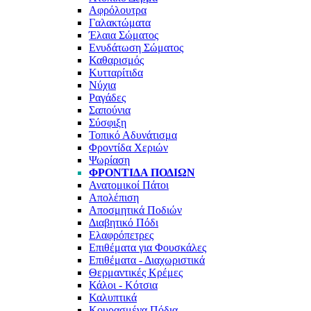
Αφρόλουτρα
Γαλακτώματα
Έλαια Σώματος
Ενυδάτωση Σώματος
Καθαρισμός
Κυτταρίτιδα
Νύχια
Ραγάδες
Σαπούνια
Σύσφιξη
Τοπικό Αδυνάτισμα
Φροντίδα Χεριών
Ψωρίαση
ΦΡΟΝΤΊΔΑ ΠΟΔΙΏΝ
Ανατομικοί Πάτοι
Απολέπιση
Αποσμητικά Ποδιών
Διαβητικό Πόδι
Ελαφρόπετρες
Επιθέματα για Φουσκάλες
Επιθέματα - Διαχωριστικά
Θερμαντικές Κρέμες
Κάλοι - Κότσια
Καλυπτικά
Κουρασμένα Πόδια