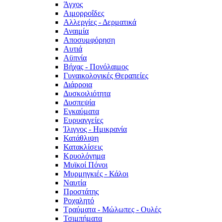
Άγχος
Αιμορροΐδες
Αλλεργίες - Δερματικά
Αναιμία
Αποσυμφόρηση
Αυτιά
Αϋπνία
Βήχας - Πονόλαιμος
Γυναικολογικές Θεραπείες
Διάρροια
Δυσκοιλιότητα
Δυσπεψία
Εγκαύματα
Ευρυαγγείες
Ίλιγγος - Ημικρανία
Κατάθλιψη
Κατακλίσεις
Κρυολόγημα
Μυϊκοί Πόνοι
Μυρμηγκιές - Κάλοι
Ναυτία
Προστάτης
Ροχαλητό
Τραύματα - Μώλωπες - Ουλές
Τσιμπήματα