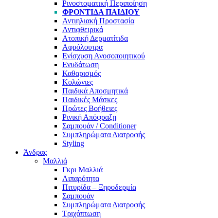
Ρινοστοματική Περιποίηση
ΦΡΟΝΤΊΔΑ ΠΑΙΔΙΟΎ
Αντιηλιακή Προστασία
Αντιφθειρικά
Ατοπική Δερματίτιδα
Αφρόλουτρα
Ενίσχυση Ανοσοποιητικού
Ενυδάτωση
Καθαρισμός
Κολώνιες
Παιδικά Αποσμητικά
Παιδικές Μάσκες
Πρώτες Βοήθειες
Ρινική Απόφραξη
Σαμπουάν / Conditioner
Συμπληρώματα Διατροφής
Styling
Άνδρας
Μαλλιά
Γκρι Μαλλιά
Λιπαρότητα
Πιτυρίδα – Ξηροδερμία
Σαμπουάν
Συμπληρώματα Διατροφής
Τριχόπτωση