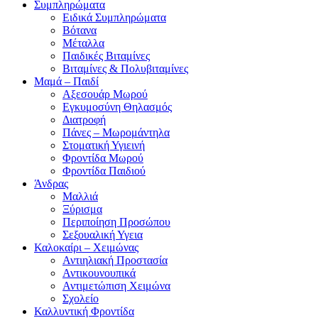
Συμπληρώματα
Ειδικά Συμπληρώματα
Βότανα
Μέταλλα
Παιδικές Βιταμίνες
Βιταμίνες & Πολυβιταμίνες
Μαμά – Παιδί
Αξεσουάρ Μωρού
Εγκυμοσύνη Θηλασμός
Διατροφή
Πάνες – Μωρομάντηλα
Στοματική Υγιεινή
Φροντίδα Μωρού
Φροντίδα Παιδιού
Άνδρας
Μαλλιά
Ξύρισμα
Περιποίηση Προσώπου
Σεξουαλική Υγεια
Καλοκαίρι – Χειμώνας
Αντιηλιακή Προστασία
Αντικουνουπικά
Αντιμετώπιση Χειμώνα
Σχολείο
Καλλυντική Φροντίδα