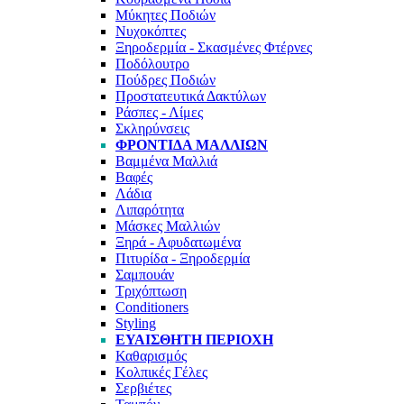
Μύκητες Ποδιών
Νυχοκόπτες
Ξηροδερμία - Σκασμένες Φτέρνες
Ποδόλουτρο
Πούδρες Ποδιών
Προστατευτικά Δακτύλων
Ράσπες - Λίμες
Σκληρύνσεις
ΦΡΟΝΤΊΔΑ ΜΑΛΛΙΏΝ
Βαμμένα Μαλλιά
Βαφές
Λάδια
Λιπαρότητα
Μάσκες Μαλλιών
Ξηρά - Αφυδατωμένα
Πιτυρίδα - Ξηροδερμία
Σαμπουάν
Τριχόπτωση
Conditioners
Styling
ΕΥΑΊΣΘΗΤΗ ΠΕΡΙΟΧΉ
Καθαρισμός
Κολπικές Γέλες
Σερβιέτες