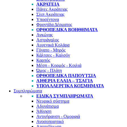
ΑΚΡΆΤΕΙΑ
Πάνες Ακράτειας
Σλιπ Ακράτειας
Υποσέντονα
Φροντίδα Δέρματος
ΟΡΘΟΠΕΔΙΚΆ ΒΟΗΘΉΜΑΤΑ
Αγκώνας
Αστράγαλος
Αυχενικά Κολάρα
Γόνατο - Μηρός
Κάλτσες - Καλσόν
Καρπός
Μέση - Κορμός - Κοιλιά
Ώμος - Πλάτη
ΟΡΘΟΠΕΔΙΚΆ ΠΑΠΟΎΤΣΙΑ
ΑΙΘΈΡΙΑ ΈΛΑΙΑ – ΤΣΆΓΙΑ
ΥΠΟΑΛΛΕΡΓΙΚΆ ΚΟΣΜΉΜΑΤΑ
Συμπληρώματα
ΕΙΔΙΚΆ ΣΥΜΠΛΗΡΏΜΑΤΑ
Νευρικό σύστημα
Αδυνάτισμα
Άθληση
Αντιγήρανση - Ομορφιά
Ανοσοποιητικό
Αποτοξίνωση