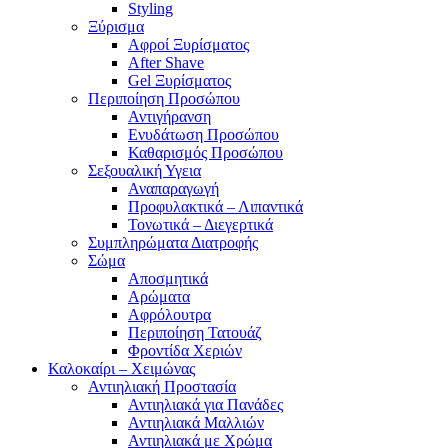
Styling
Ξύρισμα
Αφροί Ξυρίσματος
After Shave
Gel Ξυρίσματος
Περιποίηση Προσώπου
Αντιγήρανση
Ενυδάτωση Προσώπου
Καθαρισμός Προσώπου
Σεξουαλική Υγεια
Αναπαραγωγή
Προφυλακτικά – Λιπαντικά
Τονωτικά – Διεγερτικά
Συμπληρώματα Διατροφής
Σώμα
Αποσμητικά
Αρώματα
Αφρόλουτρα
Περιποίηση Τατουάζ
Φροντίδα Χεριών
Καλοκαίρι – Χειμώνας
Αντιηλιακή Προστασία
Αντιηλιακά για Πανάδες
Αντιηλιακά Μαλλιών
Αντιηλιακά με Χρώμα