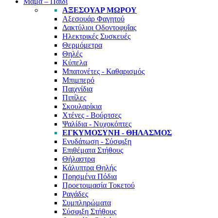
Μαμά – Παιδί
ΑΞΕΣΟΥΆΡ ΜΩΡΟΎ
Αξεσουάρ Φαγητού
Δακτύλιοι Οδοντοφυΐας
Ηλεκτρικές Συσκευές
Θερμόμετρα
Θηλές
Κύπελα
Μπατονέτες - Καθαρισμός
Μπιμπερό
Παιχνίδια
Πιπίλες
Σκουλαρίκια
Χτένες - Βούρτσες
Ψαλίδια - Νυχοκόπτες
ΕΓΚΥΜΟΣΎΝΗ - ΘΗΛΑΣΜΌΣ
Ενυδάτωση - Σύσφιξη
Επιθέματα Στήθους
Θήλαστρα
Κάλυπτρα Θηλής
Πρησμένα Πόδια
Προετοιμασία Τοκετού
Ραγάδες
Συμπληρώματα
Σύσφιξη Στήθους