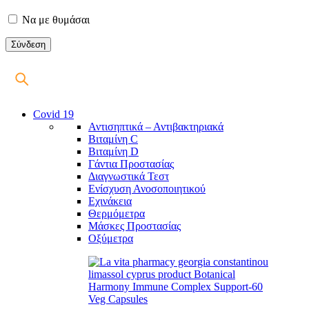
Να με θυμάσαι
Covid 19
Αντισηπτικά – Αντιβακτηριακά
Βιταμίνη C
Βιταμίνη D
Γάντια Προστασίας
Διαγνωστικά Τεστ
Ενίσχυση Ανοσοποιητικού
Εχινάκεια
Θερμόμετρα
Μάσκες Προστασίας
Οξύμετρα