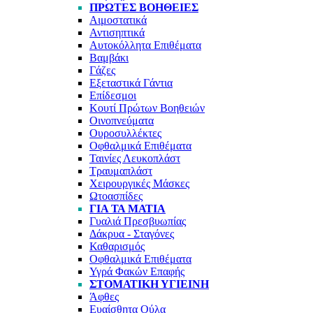
ΠΡΏΤΕΣ ΒΟΉΘΕΙΕΣ
Αιμοστατικά
Αντισηπτικά
Αυτοκόλλητα Επιθέματα
Βαμβάκι
Γάζες
Εξεταστικά Γάντια
Επίδεσμοι
Κουτί Πρώτων Βοηθειών
Οινοπνεύματα
Ουροσυλλέκτες
Οφθαλμικά Επιθέματα
Ταινίες Λευκοπλάστ
Τραυμαπλάστ
Χειρουργικές Μάσκες
Ωτοασπίδες
ΓΙΑ ΤΑ ΜΆΤΙΑ
Γυαλιά Πρεσβυωπίας
Δάκρυα - Σταγόνες
Καθαρισμός
Οφθαλμικά Επιθέματα
Υγρά Φακών Επαφής
ΣΤΟΜΑΤΙΚΉ ΥΓΙΕΙΝΉ
Άφθες
Ευαίσθητα Ούλα