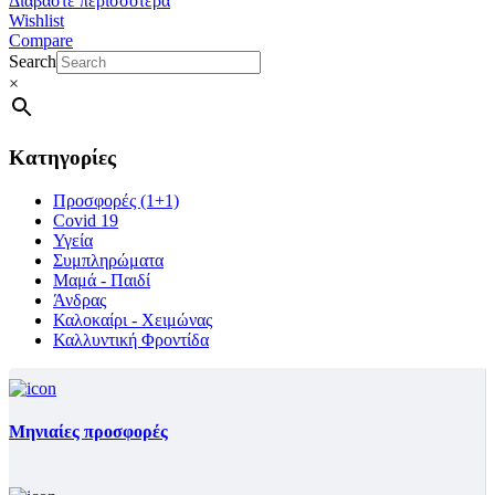
Διαβάστε περισσότερα
Wishlist
Compare
Search
×
Κατηγορίες
Προσφορές (1+1)
Covid 19
Υγεία
Συμπληρώματα
Μαμά - Παιδί
Άνδρας
Καλοκαίρι - Χειμώνας
Καλλυντική Φροντίδα
Μηνιαίες προσφορές