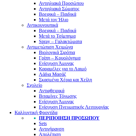
Αντιηλιακά Προσώπου
Αντιηλιακά Σώματος
Βρεφικά – Παιδικά
Μετά τον Ήλιο
Αντικουνουπικά
Βρεφικά – Παιδικά
Μετά το Τσίμπημα
Spray – Γαλακτώματα
Αντιμετώπιση Χειμώνα
Βιολογικά Σιρόπια
Γρίπη – Κρυολόγημα
Ενίσχυση Άμυνας
Καραμέλες για το Λαιμό
Λάδια Μασάζ
Σκασμένα Χέρια και Χείλη
Σχολείο
Αντιφθειρικά
Βιταμίνες Τόνωσης
Ενίσχυση Άμυνας
Ενίσχυση Πνευματικής Λειτουργίας
Καλλυντική Φροντίδα
ΠΕΡΙΠΟΊΗΣΗ ΠΡΟΣΏΠΟΥ
Sets
Αντιγήρανση
Απολέπιση