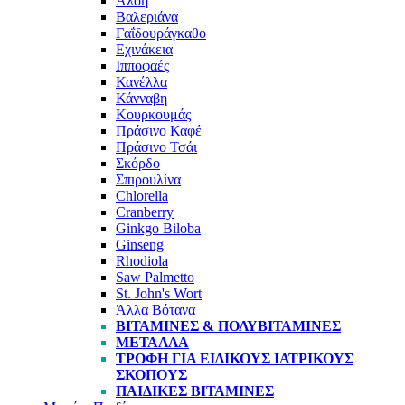
Αλόη
Βαλεριάνα
Γαΐδουράγκαθο
Εχινάκεια
Ιπποφαές
Κανέλλα
Κάνναβη
Κουρκουμάς
Πράσινο Καφέ
Πράσινο Τσάι
Σκόρδο
Σπιρουλίνα
Chlorella
Cranberry
Ginkgo Biloba
Ginseng
Rhodiola
Saw Palmetto
St. John's Wort
Άλλα Βότανα
ΒΙΤΑΜΊΝΕΣ & ΠΟΛΥΒΙΤΑΜΊΝΕΣ
ΜΈΤΑΛΛΑ
ΤΡΟΦΉ ΓΙΑ ΕΙΔΙΚΟΎΣ ΙΑΤΡΙΚΟΎΣ
ΣΚΟΠΟΎΣ
ΠΑΙΔΙΚΈΣ ΒΙΤΑΜΊΝΕΣ