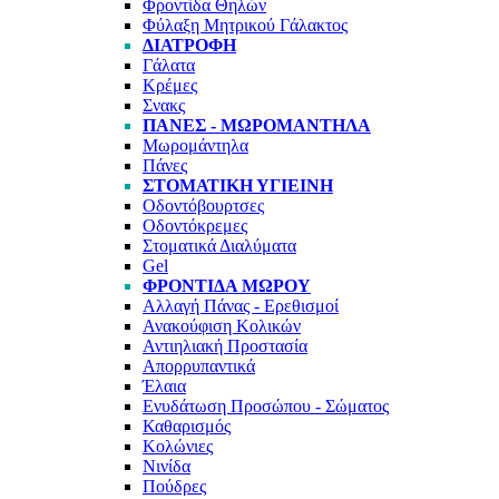
Φροντίδα Θηλών
Φύλαξη Μητρικού Γάλακτος
ΔΙΑΤΡΟΦΉ
Γάλατα
Κρέμες
Σνακς
ΠΆΝΕΣ - ΜΩΡΟΜΆΝΤΗΛΑ
Μωρομάντηλα
Πάνες
ΣΤΟΜΑΤΙΚΉ ΥΓΙΕΙΝΉ
Οδοντόβουρτσες
Οδοντόκρεμες
Στοματικά Διαλύματα
Gel
ΦΡΟΝΤΊΔΑ ΜΩΡΟΎ
Αλλαγή Πάνας - Ερεθισμοί
Ανακούφιση Κολικών
Αντιηλιακή Προστασία
Απορρυπαντικά
Έλαια
Ενυδάτωση Προσώπου - Σώματος
Καθαρισμός
Κολώνιες
Νινίδα
Πούδρες