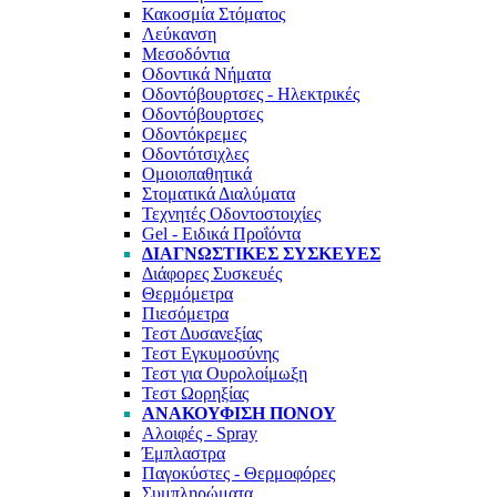
Κακοσμία Στόματος
Λεύκανση
Μεσοδόντια
Οδοντικά Νήματα
Οδοντόβουρτσες - Ηλεκτρικές
Οδοντόβουρτσες
Οδοντόκρεμες
Οδοντότσιχλες
Ομοιοπαθητικά
Στοματικά Διαλύματα
Τεχνητές Οδοντοστοιχίες
Gel - Ειδικά Προΐόντα
ΔΙΑΓΝΩΣΤΙΚΈΣ ΣΥΣΚΕΥΈΣ
Διάφορες Συσκευές
Θερμόμετρα
Πιεσόμετρα
Τεστ Δυσανεξίας
Τεστ Εγκυμοσύνης
Τεστ για Ουρολοίμωξη
Τεστ Ωορηξίας
ΑΝΑΚΟΎΦΙΣΗ ΠΌΝΟΥ
Αλοιφές - Spray
Έμπλαστρα
Παγοκύστες - Θερμοφόρες
Συμπληρώματα