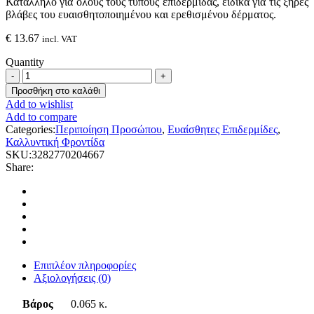
Κατάλληλο για όλους τους τύπους επιδερμίδας, ειδικά για τις ξηρές
βλάβες του ευαισθητοποιημένου και ερεθισμένου δέρματος.
€
13.67
incl. VAT
Quantity
Avene
Cicalfate
Προσθήκη στο καλάθι
Repairing
Add to wishlist
Protective
Add to compare
Cream,
Categories:
Περιποίηση Προσώπου
,
Ευαίσθητες Επιδερμίδες
,
40ml
Καλλυντική Φροντίδα
quantity
SKU:
3282770204667
Share:
Επιπλέον πληροφορίες
Αξιολογήσεις (0)
Βάρος
0.065 κ.