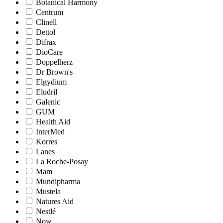
Botanical Harmony
Centrum
Clinell
Dettol
Difrax
DioCare
Doppelherz
Dr Brown's
Elgydium
Eludril
Galenic
GUM
Health Aid
InterMed
Korres
Lanes
La Roche-Posay
Mam
Mundipharma
Mustela
Natures Aid
Nestlé
Now