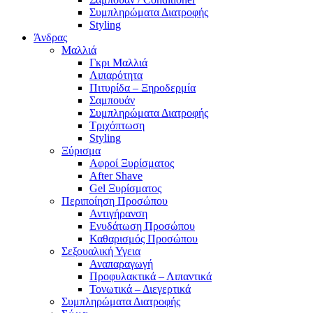
Συμπληρώματα Διατροφής
Styling
Άνδρας
Μαλλιά
Γκρι Μαλλιά
Λιπαρότητα
Πιτυρίδα – Ξηροδερμία
Σαμπουάν
Συμπληρώματα Διατροφής
Τριχόπτωση
Styling
Ξύρισμα
Αφροί Ξυρίσματος
After Shave
Gel Ξυρίσματος
Περιποίηση Προσώπου
Αντιγήρανση
Ενυδάτωση Προσώπου
Καθαρισμός Προσώπου
Σεξουαλική Υγεια
Αναπαραγωγή
Προφυλακτικά – Λιπαντικά
Τονωτικά – Διεγερτικά
Συμπληρώματα Διατροφής