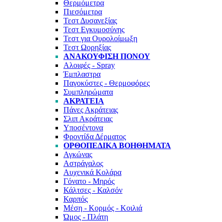
Θερμόμετρα
Πιεσόμετρα
Τεστ Δυσανεξίας
Τεστ Εγκυμοσύνης
Τεστ για Ουρολοίμωξη
Τεστ Ωορηξίας
ΑΝΑΚΟΥΦΙΣΗ ΠΟΝΟΥ
Αλοιφές - Spray
Έμπλαστρα
Παγοκύστες - Θερμοφόρες
Συμπληρώματα
ΑΚΡΑΤΕΙΑ
Πάνες Ακράτειας
Σλιπ Ακράτειας
Υποσέντονα
Φροντίδα Δέρματος
ΟΡΘΟΠΕΔΙΚΑ ΒΟΗΘΗΜΑΤΑ
Αγκώνας
Αστράγαλος
Αυχενικά Κολάρα
Γόνατο - Μηρός
Κάλτσες - Καλσόν
Καρπός
Μέση - Κορμός - Κοιλιά
Ώμος - Πλάτη