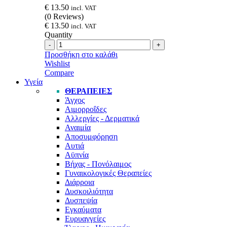
€
13.50
incl. VAT
(0 Reviews)
€
13.50
incl. VAT
Quantity
Quantity
Προσθήκη στο καλάθι
Wishlist
Compare
Υγεία
ΘΕΡΑΠΕΙΕΣ
Άγχος
Αιμορροΐδες
Αλλεργίες - Δερματικά
Αναιμία
Αποσυμφόρηση
Αυτιά
Αϋπνία
Βήχας - Πονόλαιμος
Γυναικολογικές Θεραπείες
Διάρροια
Δυσκοιλιότητα
Δυσπεψία
Εγκαύματα
Ευρυαγγείες