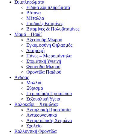
Συμπληρώματα
Ειδικά Συμπληρώματα
Βότανα
Μέταλλα
Παιδικές Βιταμίνες
Βιταμίνες & Πολυβιταμίνες
Μαμά – Παιδί
Αξεσουάρ Μωρού
Εγκυμοσύνη Θηλασμός
Διατροφή
Πάνες – Μωρομάντηλα
Στοματική Υγιεινή
Φροντίδα Μωρού
Φροντίδα Παιδιού
Άνδρας
Μαλλιά
Ξύρισμα
Περιποίηση Προσώπου
Σεξουαλική Υγεια
Καλοκαίρι – Χειμώνας
Αντιηλιακή Προστασία
Αντικουνουπικά
Αντιμετώπιση Χειμώνα
Σχολείο
Καλλυντική Φροντίδα