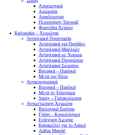
Σώμα
Αποσμητικά
Αρώματα
Αφρόλουτρα
Περιποίηση Τατουάζ
Φροντίδα Χεριών
Καλοκαίρι – Χειμώνας
Αντιηλιακή Προστασία
Αντιηλιακά για Πανάδες
Αντιηλιακά Μαλλιών
Αντιηλιακά με Χρώμα
Αντιηλιακά Προσώπου
Αντιηλιακά Σώματος
Βρεφικά – Παιδικά
Μετά τον Ήλιο
Αντικουνουπικά
Βρεφικά – Παιδικά
Μετά το Τσίμπημα
Spray – Γαλακτώματα
Αντιμετώπιση Χειμώνα
Βιολογικά Σιρόπια
Γρίπη – Κρυολόγημα
Ενίσχυση Άμυνας
Καραμέλες για το Λαιμό
Λάδια Μασάζ