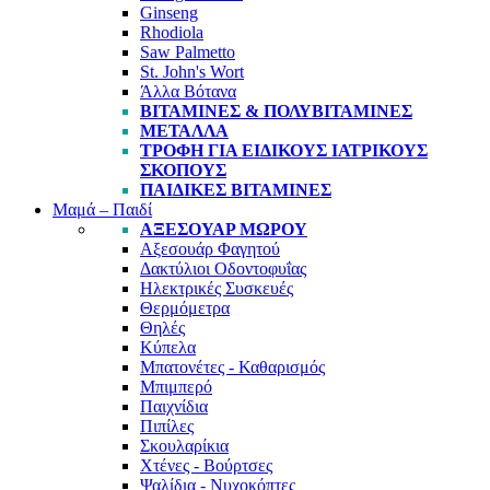
Ginseng
Rhodiola
Saw Palmetto
St. John's Wort
Άλλα Βότανα
ΒΙΤΑΜΙΝΕΣ & ΠΟΛΥΒΙΤΑΜΙΝΕΣ
ΜΕΤΑΛΛΑ
ΤΡΟΦΗ ΓΙΑ ΕΙΔΙΚΟΥΣ ΙΑΤΡΙΚΟΥΣ
ΣΚΟΠΟΥΣ
ΠΑΙΔΙΚΕΣ ΒΙΤΑΜΙΝΕΣ
Μαμά – Παιδί
ΑΞΕΣΟΥΑΡ ΜΩΡΟΥ
Αξεσουάρ Φαγητού
Δακτύλιοι Οδοντοφυΐας
Ηλεκτρικές Συσκευές
Θερμόμετρα
Θηλές
Κύπελα
Μπατονέτες - Καθαρισμός
Μπιμπερό
Παιχνίδια
Πιπίλες
Σκουλαρίκια
Χτένες - Βούρτσες
Ψαλίδια - Νυχοκόπτες