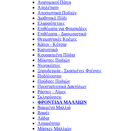
Ανατομικοί Πάτοι
Απολέπιση
Αποσμητικά Ποδιών
Διαβητικό Πόδι
Ελαφρόπετρες
Επιθέματα για Φουσκάλες
Επιθέματα - Διαχωριστικά
Θερμαντικές Κρέμες
Κάλοι - Κότσια
Καλυπτικά
Κουρασμένα Πόδια
Μύκητες Ποδιών
Νυχοκόπτες
Ξηροδερμία - Σκασμένες Φτέρνες
Ποδόλουτρο
Πούδρες Ποδιών
Προστατευτικά Δακτύλων
Ράσπες - Λίμες
Σκληρύνσεις
ΦΡΟΝΤΙΔΑ ΜΑΛΛΙΩΝ
Βαμμένα Μαλλιά
Βαφές
Λάδια
Λιπαρότητα
Μάσκες Μαλλιών