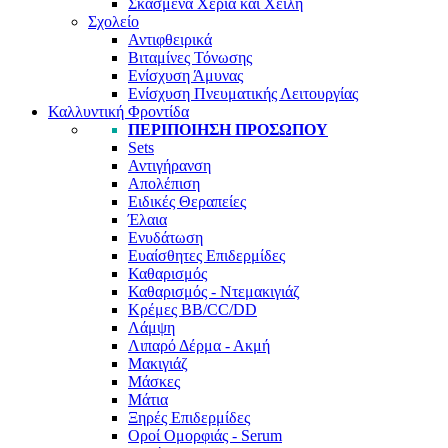
Σκασμένα Χέρια και Χείλη
Σχολείο
Αντιφθειρικά
Βιταμίνες Τόνωσης
Ενίσχυση Άμυνας
Ενίσχυση Πνευματικής Λειτουργίας
Καλλυντική Φροντίδα
ΠΕΡΙΠΟΙΗΣΗ ΠΡΟΣΩΠΟΥ
Sets
Αντιγήρανση
Απολέπιση
Ειδικές Θεραπείες
Έλαια
Ενυδάτωση
Ευαίσθητες Επιδερμίδες
Καθαρισμός
Καθαρισμός - Ντεμακιγιάζ
Κρέμες BB/CC/DD
Λάμψη
Λιπαρό Δέρμα - Ακμή
Μακιγιάζ
Μάσκες
Μάτια
Ξηρές Επιδερμίδες
Οροί Ομορφιάς - Serum