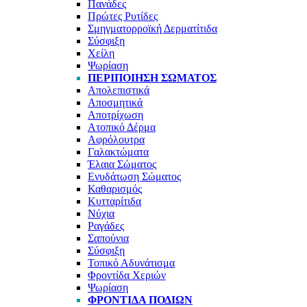
Πανάδες
Πρώτες Ρυτίδες
Σμηγματορροϊκή Δερματίτιδα
Σύσφιξη
Χείλη
Ψωρίαση
ΠΕΡΙΠΟΙΗΣΗ ΣΩΜΑΤΟΣ
Απολεπιστικά
Αποσμητικά
Αποτρίχωση
Ατοπικό Δέρμα
Αφρόλουτρα
Γαλακτώματα
Έλαια Σώματος
Ενυδάτωση Σώματος
Καθαρισμός
Κυτταρίτιδα
Νύχια
Ραγάδες
Σαπούνια
Σύσφιξη
Τοπικό Αδυνάτισμα
Φροντίδα Χεριών
Ψωρίαση
ΦΡΟΝΤΙΔΑ ΠΟΔΙΩΝ