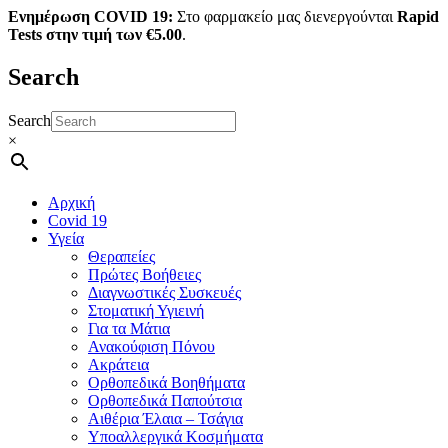
Ενημέρωση COVID 19:
Στο φαρμακείο μας διενεργούνται
Rapid
Tests στην τιμή των €5.00
.
Search
Search
×
Αρχική
Covid 19
Υγεία
Θεραπείες
Πρώτες Βοήθειες
Διαγνωστικές Συσκευές
Στοματική Υγιεινή
Για τα Μάτια
Ανακούφιση Πόνου
Ακράτεια
Ορθοπεδικά Βοηθήματα
Ορθοπεδικά Παπούτσια
Αιθέρια Έλαια – Τσάγια
Υποαλλεργικά Κοσμήματα