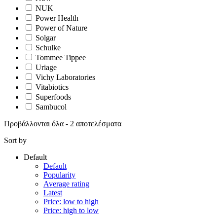
NUK
Power Health
Power of Nature
Solgar
Schulke
Tommee Tippee
Uriage
Vichy Laboratories
Vitabiotics
Superfoods
Sambucol
Προβάλλονται όλα - 2 αποτελέσματα
Sort by
Default
Default
Popularity
Average rating
Latest
Price: low to high
Price: high to low