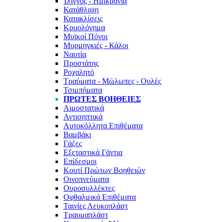
Ίλιγγος - Ημικρανία
Κατάθλιψη
Κατακλίσεις
Κρυολόγημα
Μυϊκοί Πόνοι
Μυρμηγκιές - Κάλοι
Ναυτία
Προστάτης
Ροχαλητό
Τραύματα - Μώλωπες - Ουλές
Τσιμπήματα
ΠΡΩΤΕΣ ΒΟΗΘΕΙΕΣ
Αιμοστατικά
Αντισηπτικά
Αυτοκόλλητα Επιθέματα
Βαμβάκι
Γάζες
Εξεταστικά Γάντια
Επίδεσμοι
Κουτί Πρώτων Βοηθειών
Οινοπνεύματα
Ουροσυλλέκτες
Οφθαλμικά Επιθέματα
Ταινίες Λευκοπλάστ
Τραυμαπλάστ