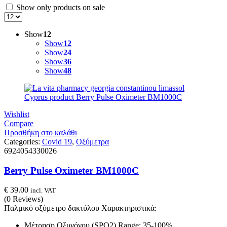
Show only products on sale
Show
12
Show
12
Show
24
Show
36
Show
48
Wishlist
Compare
Προσθήκη στο καλάθι
Categories:
Covid 19
,
Οξύμετρα
6924054330026
Berry Pulse Oximeter BM1000C
€
39.00
incl. VAT
(0 Reviews)
Παλμικό οξύμετρο δακτύλου Χαρακτηριστικά:
Μέτρηση Οξυγόνου (SPO2) Range: 35-100%