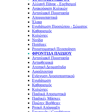
Αλλαγή Πάνας - Ερεθισμοί
Ανακούφιση Κολικών
Αντιηλιακή Προστασία
Απορρυπαντικά
Έλαια
Ενυδάτωση Προσώπου - Σώματος
Καθαρισμός
Κολώνιες
Νινίδα
Πούδρες
Ρινοστοματική Περιποίηση
ΦΡΟΝΤΙΔΑ ΠΑΙΔΙΟΥ
Αντιηλιακή Προστασία
Αντιφθειρικά
Ατοπική Δερματίτιδα
Αφρόλουτρα
Ενίσχυση Ανοσοποιητικού
Ενυδάτωση
Καθαρισμός
Κολώνιες
Παιδικά Αποσμητικά
Παιδικές Μάσκες
Πρώτες Βοήθειες
Ρινική Απόφραξη
Σαμπουάν / Conditioner