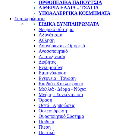
ΟΡΘΟΠΕΔΙΚΑ ΠΑΠΟΥΤΣΙΑ
ΑΙΘΕΡΙΑ ΕΛΑΙΑ – ΤΣΑΓΙΑ
ΥΠΟΑΛΛΕΡΓΙΚΑ ΚΟΣΜΗΜΑΤΑ
Συμπληρώματα
ΕΙΔΙΚΑ ΣΥΜΠΛΗΡΩΜΑΤΑ
Νευρικό σύστημα
Αδυνάτισμα
Άθληση
Αντιγήρανση - Ομορφιά
Ανοσοποιητικό
Αποτοξίνωση
Διαβήτης
Εγκυμοσύνη
Εμμηνόπαυση
Ενέργεια - Τόνωση
Καρδιά / Κυκλοφορικό
Μαλλιά - Δέρμα - Νύχια
Μνήμη - Συγκέντρωση
Όραση
Οστά - Αρθρώσεις
Οστεοπόρωση
Ουροποιητικό Σύστημα
Παιδικά
Πίεση
Πεπτικό