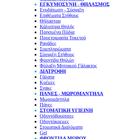
ΕΓΚΥΜΟΣΥΝΗ - ΘΗΛΑΣΜΟΣ
Ενυδάτωση - Σύσφιξη
Επιθέματα Στήθους
Θήλαστρα
Κάλυπτρα Θηλής
Πρησμένα Πόδια
Προετοιμασία Τοκετού
Ραγάδες
Συμπληρώματα
Σύσφιξη Στήθους
Φροντίδα Θηλών
Φύλαξη Μητρικού Γάλακτος
ΔΙΑΤΡΟΦΗ
Γάλατα
Κρέμες
Σνακς
ΠΑΝΕΣ - ΜΩΡΟΜΑΝΤΗΛΑ
Μωρομάντηλα
Πάνες
ΣΤΟΜΑΤΙΚΗ ΥΓΙΕΙΝΗ
Οδοντόβουρτσες
Οδοντόκρεμες
Στοματικά Διαλύματα
Gel
ΦΡΟΝΤΙΔΑ ΜΩΡΟΥ