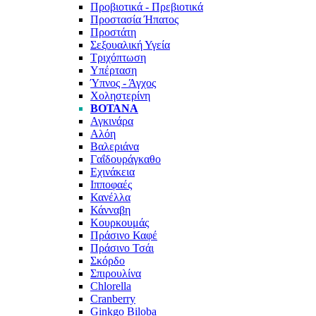
Προβιοτικά - Πρεβιοτικά
Προστασία Ήπατος
Προστάτη
Σεξουαλική Υγεία
Τριχόπτωση
Υπέρταση
Ύπνος - Άγχος
Χοληστερίνη
ΒΟΤΑΝΑ
Αγκινάρα
Αλόη
Βαλεριάνα
Γαΐδουράγκαθο
Εχινάκεια
Ιπποφαές
Κανέλλα
Κάνναβη
Κουρκουμάς
Πράσινο Καφέ
Πράσινο Τσάι
Σκόρδο
Σπιρουλίνα
Chlorella
Cranberry
Ginkgo Biloba