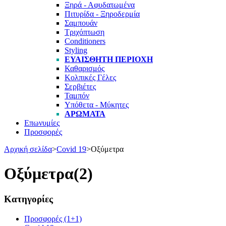
Ξηρά - Αφυδατωμένα
Πιτυρίδα - Ξηροδερμία
Σαμπουάν
Τριχόπτωση
Conditioners
Styling
ΕΥΑΙΣΘΗΤΗ ΠΕΡΙΟΧΗ
Καθαρισμός
Κολπικές Γέλες
Σερβιέτες
Ταμπόν
Υπόθετα - Μύκητες
ΑΡΩΜΑΤΑ
Επωνυμίες
Προσφορές
Αρχική σελίδα
>
Covid 19
>
Οξύμετρα
Οξύμετρα
(2)
Κατηγορίες
Προσφορές (1+1)