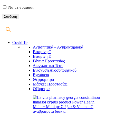
Να με θυμάσαι
Covid 19
Αντισηπτικά – Αντιβακτηριακά
Βιταμίνη C
Βιταμίνη D
Γάντια Προστασίας
Διαγνωστικά Τεστ
Ενίσχυση Ανοσοποιητικού
Εχινάκεια
Θερμόμετρα
Μάσκες Προστασίας
Οξύμετρα