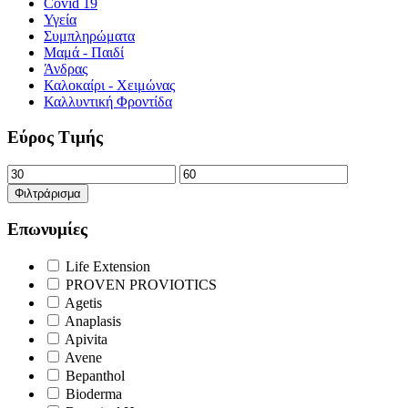
Covid 19
Υγεία
Συμπληρώματα
Μαμά - Παιδί
Άνδρας
Καλοκαίρι - Χειμώνας
Καλλυντική Φροντίδα
Εύρος Τιμής
Ελάχιστη
Μέγιστη
τιμή
τιμή
Φιλτράρισμα
Επωνυμίες
Life Extension
PROVEN PROVIOTICS
Agetis
Anaplasis
Apivita
Avene
Bepanthol
Bioderma