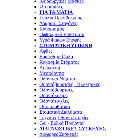
Χειρουργικές Μάσκες
Ωτοασπίδες
ΓΙΑ ΤΑ ΜΑΤΙΑ
Γυαλιά Πρεσβυωπίας
Δάκρυα - Σταγόνες
Καθαρισμός
Οφθαλμικά Επιθέματα
Υγρά Φακών Επαφής
ΣΤΟΜΑΤΙΚΗ ΥΓΙΕΙΝΗ
Άφθες
Ευαίσθητα Ούλα
Κακοσμία Στόματος
Λεύκανση
Μεσοδόντια
Οδοντικά Νήματα
Οδοντόβουρτσες - Ηλεκτρικές
Οδοντόβουρτσες
Οδοντόκρεμες
Οδοντότσιχλες
Ομοιοπαθητικά
Στοματικά Διαλύματα
Τεχνητές Οδοντοστοιχίες
Gel - Ειδικά Προΐόντα
ΔΙΑΓΝΩΣΤΙΚΕΣ ΣΥΣΚΕΥΕΣ
Διάφορες Συσκευές