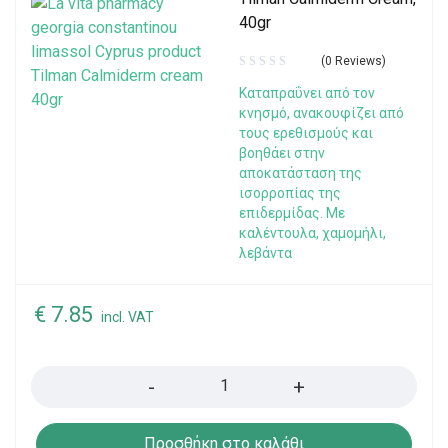
40gr
(0 Reviews)
Καταπραΰνει από τον
κνησμό, ανακουφίζει από
τους ερεθισμούς και
βοηθάει στην
αποκατάσταση της
ισορροπίας της
επιδερμίδας. Με
καλέντουλα, χαμομήλι,
λεβάντα
€
7.85
incl. VAT
Quantity
Προσθήκη στο καλάθι