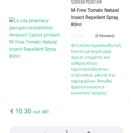
5205507020109
M-Free Tomato Natural
Insect Repellent Spray,
80ml
(0 Reviews)
Φυτική εντομοαπωθητική
λοσιόν με εκχύλισμα
άγριας ντομάτας και
αιθέρια έλαια
λεμονοευκάλυπτου,
σιτρονέλας, μέντας και
γαρύφαλλου. Απωθεί
άμεσα κουνούπια
(κουνούπι τρίγρης,
€
10.30
incl. VAT
Quantity