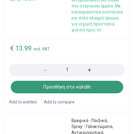
εντομοαπωθητικό σπρέι
που στεγνώνει άμεσα. Με
καταπραϋντικά συστατικά
και πολύ ελαφρύ άρωμα
για ισχυρή προστασία,
φιλική προς το
€
13.99
incl. VAT
Quantity
Προσθήκη στο καλάθι
Βρεφικά - Παιδικά
,
Spray - Γαλακτώματα
,
Αντικουνουπικά
,