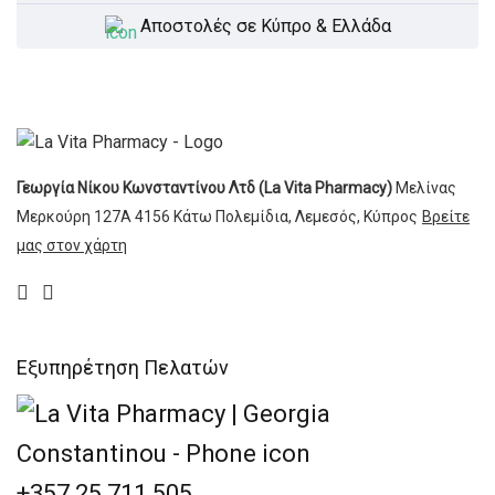
Dettol
Αποστολές σε Κύπρο & Ελλάδα
Difrax
DioCare
Doppelherz
Dr Brown's
Γεωργία Νίκου Κωνσταντίνου Λτδ (La Vita Pharmacy)
Μελίνας
Μερκούρη 127Α
Elgydium
4156 Κάτω Πολεμίδια,
Λεμεσός, Κύπρος
Βρείτε
μας στον χάρτη
Eludril
Galenic
GUM
Εξυπηρέτηση Πελατών
Health Aid
InterMed
Korres
+357 25 711 505