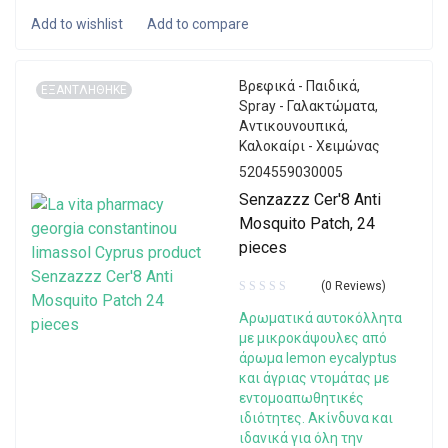
Βρεφικά - Παιδικά
,
ΕΞΑΝΤΛΗΘΗΚΕ
Spray - Γαλακτώματα
,
Αντικουνουπικά
,
Καλοκαίρι - Χειμώνας
5204559030005
Senzazzz Cer'8 Anti
Mosquito Patch, 24
pieces
(0 Reviews)
Αρωματικά αυτοκόλλητα
με μικροκάψουλες από
άρωμα lemon eycalyptus
και άγριας ντομάτας με
εντομοαπωθητικές
ιδιότητες. Ακίνδυνα και
ιδανικά για όλη την