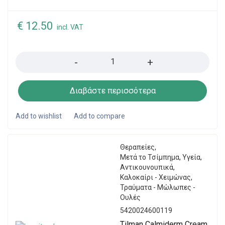
€
12.50
incl. VAT
Quantity
Διαβάστε περισσότερα
Θεραπείες
,
Μετά το Τσίμπημα
,
Υγεία
,
Αντικουνουπικά
,
Καλοκαίρι - Χειμώνας
,
Τραύματα - Μώλωπες -
Ουλές
5420024600119
Tilman Calmiderm Cream,