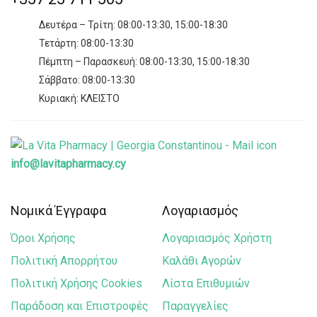
Lanes
Δευτέρα – Τρίτη: 08:00-13:30, 15:00-18:30
La Roche-Posay
Τετάρτη: 08:00-13:30
Mam
Πέμπτη – Παρασκευή: 08:00-13:30, 15:00-18:30
Mundipharma
Σάββατο: 08:00-13:30
Κυριακή: ΚΛΕΙΣΤΟ
Mustela
Natures Aid
Nestlé
info@lavitapharmacy.cy
Now
NUK
Νομικά Έγγραφα
Λογαριασμός
Power Health
Όροι Χρήσης
Λογαριασμός Χρήστη
Power of Nature
Πολιτική Απορρήτου
Καλάθι Αγορών
Solgar
Πολιτική Χρήσης Cookies
Λίστα Επιθυμιών
Παράδοση και Επιστροφές
Παραγγελίες
Schulke