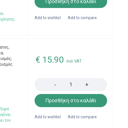
Προσθήκη στο καλάθι
αι
όχλησης.
ατος
,
ια
,
€
15.90
ρισμός
,
incl. VAT
ρισμός
Quantity
l
Προσθήκη στο καλάθι
 ξηρό
ραΰνει
ει τον