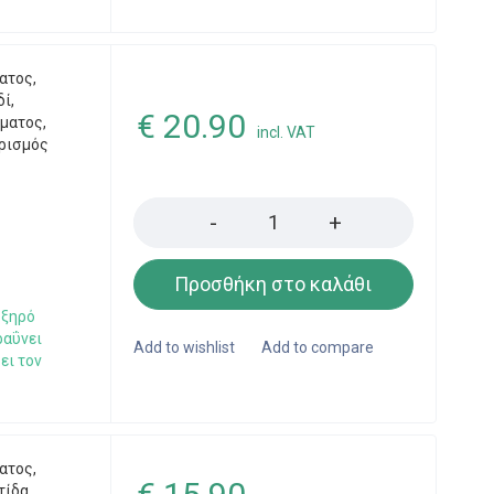
ατος
,
δί
,
€
20.90
ώματος
,
incl. VAT
ρισμός
Quantity
l
Προσθήκη στο καλάθι
 ξηρό
ραΰνει
ει τον
ατος
,
τίδα
,