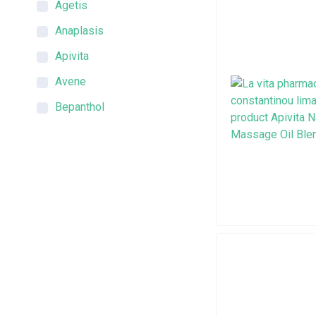
Agetis
Anaplasis
Apivita
Avene
Bepanthol
Bioderma
Botanical Harmony
Centrum
Clinell
Dettol
Difrax
DioCare
Doppelherz