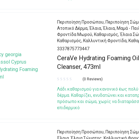
Περιποίηση Προσώπου
,
Περιποίηση Σώμ
Ατοπικό Δέρμα
,
Έλαια
,
Έλαια
,
Μαμά - Παι
Φροντίδα Μωρού
,
Καθαρισμός
,
Έλαια Σ
Καθαρισμός
,
Καλλυντική Φροντίδα
,
Καθα
3337875773447
CeraVe Hydrating Foaming Oi
Cleanser, 473ml
(0 Reviews)
Λάδι καθαρισμού για κανονικό έως πολύ
δέρμα. Καθαρίζει, ενυδατώνει και καταπ
πρόσωπο και σώμα, χωρίς να διαταράσσ
επιδερμικό
Περιποίηση Προσώπου
,
Περιποίηση Σώμ
Έλαια
,
Έλαια Σώματος
,
Καλλυντική Φρον