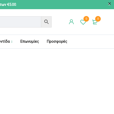
 των €5.00
.
0
0
οντίδα
Επωνυμίες
Προσφορές