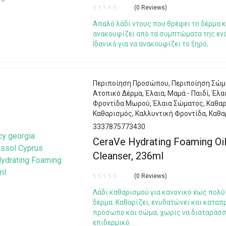
(0 Reviews)
Απαλό λάδι ντους που θρέφει το δέρμα κ
ανακουφίζει από τα συμπτώματα της εν
Ιδανικό για να ανακουφίζει το ξηρό,
Περιποίηση Προσώπου
,
Περιποίηση Σώμ
Ατοπικό Δέρμα
,
Έλαια
,
Μαμά - Παιδί
,
Έλα
Φροντίδα Μωρού
,
Έλαια Σώματος
,
Καθα
Καθαρισμός
,
Καλλυντική Φροντίδα
,
Καθα
3337875773430
CeraVe Hydrating Foaming Oi
Cleanser, 236ml
(0 Reviews)
Λάδι καθαρισμού για κανονικό έως πολύ
δέρμα. Καθαρίζει, ενυδατώνει και καταπ
πρόσωπο και σώμα, χωρίς να διαταράσσ
επιδερμικό