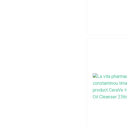
Mustela
Natures Aid
Nestlé
Now
NUK
Power Health
Power of Nature
Solgar
Schulke
Tommee Tippee
Uriage
Vichy Laboratories
Vitabiotics