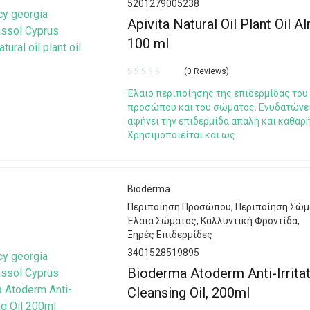
5201279005238
Apivita Natural Oil Plant Oil A
100 ml
(0 Reviews)
Έλαιο περιποίησης της επιδερμίδας του
προσώπου και του σώματος. Ενυδατώνει
αφήνει την επιδερμίδα απαλή και καθαρή
Χρησιμοποιείται και ως
Bioderma
Περιποίηση Προσώπου
,
Περιποίηση Σώμ
Έλαια Σώματος
,
Καλλυντική Φροντίδα
,
Ξηρές Επιδερμίδες
3401528519895
Bioderma Atoderm Anti-Irrita
Cleansing Oil, 200ml