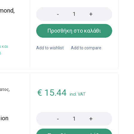
Quantity
lmond,
Προσθήκη στο καλάθι
 και
.
ατος
,
€
15.44
incl. VAT
Quantity
tion