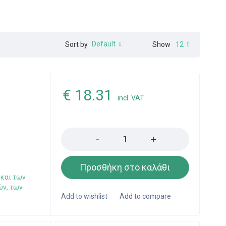
Default
Show
12
Sort by
€
18.31
incl. VAT
Quantity
Προσθήκη στο καλάθι
 και των
ών, των