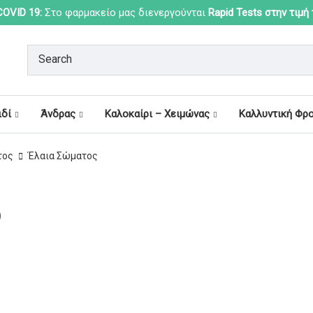
OVID 19:
Στο φαρμακείο μας διενεργούνται
Rapid Tests στην τιμή
ιδί
Άνδρας
Καλοκαίρι – Χειμώνας
Καλλυντική Φρ
τος
Έλαια Σώματος
)