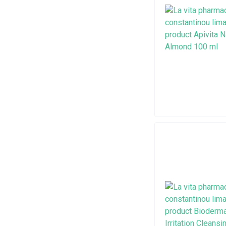
Dr Brown's
Elgydium
Eludril
Galenic
GUM
Health Aid
InterMed
Korres
Lanes
La Roche-Posay
Mam
Mundipharma