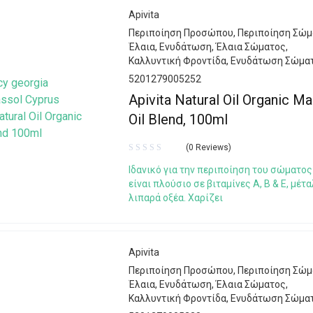
Apivita
Περιποίηση Προσώπου
,
Περιποίηση Σώμ
Έλαια
,
Ενυδάτωση
,
Έλαια Σώματος
,
Καλλυντική Φροντίδα
,
Ενυδάτωση Σώμα
5201279005252
Apivita Natural Oil Organic M
Oil Blend, 100ml
(0 Reviews)
Iδανικό για την περιποίηση του σώματο
είναι πλούσιο σε βιταμίνες A, B & E, μέτ
λιπαρά οξέα. Χαρίζει
Apivita
Περιποίηση Προσώπου
,
Περιποίηση Σώμ
Έλαια
,
Ενυδάτωση
,
Έλαια Σώματος
,
Καλλυντική Φροντίδα
,
Ενυδάτωση Σώμα