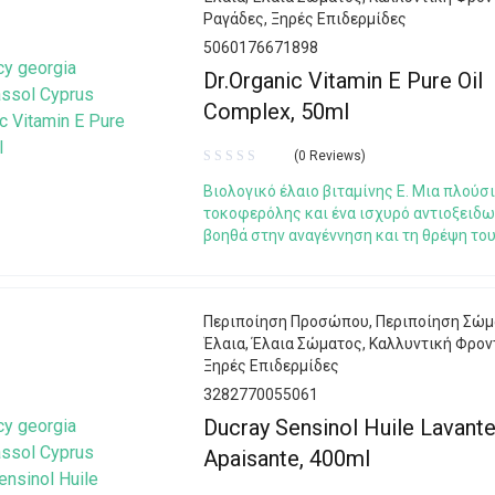
Ραγάδες
,
Ξηρές Επιδερμίδες
5060176671898
Dr.Organic Vitamin E Pure Oil
Complex, 50ml
(0 Reviews)
Βιολογικό έλαιο βιταμίνης Ε. Μια πλούσ
τοκοφερόλης και ένα ισχυρό αντιοξειδω
βοηθά στην αναγέννηση και τη θρέψη το
Περιποίηση Προσώπου
,
Περιποίηση Σώμ
Έλαια
,
Έλαια Σώματος
,
Καλλυντική Φρον
Ξηρές Επιδερμίδες
3282770055061
Ducray Sensinol Huile Lavant
Apaisante, 400ml