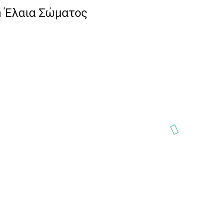
in Έλαια Σώματος