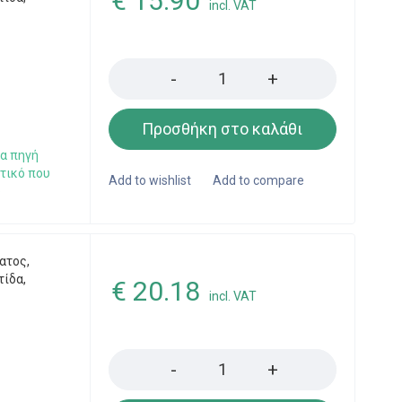
€
15.90
incl. VAT
Quantity
Προσθήκη στο καλάθι
ια πηγή
τικό που
υ
ατος
,
τίδα
,
€
20.18
incl. VAT
Quantity
e