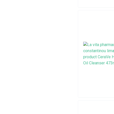
Superfoods
Sambucol