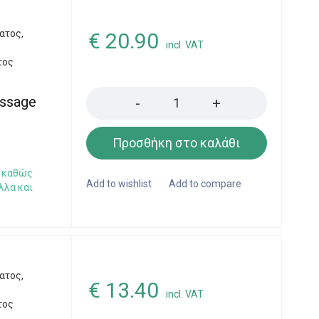
ατος
,
€
20.90
incl. VAT
τος
Quantity
assage
Προσθήκη στο καλάθι
ς καθώς
αλλα και
ατος
,
€
13.40
incl. VAT
τος