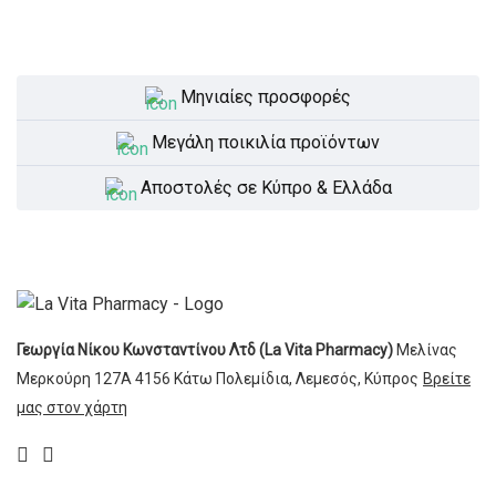
Bioderma
Botanical Harmony
Μηνιαίες προσφορές
Centrum
Clinell
Μεγάλη ποικιλία προϊόντων
Dettol
Αποστολές σε Κύπρο & Ελλάδα
Difrax
DioCare
Doppelherz
Dr Brown's
Γεωργία Νίκου Κωνσταντίνου Λτδ (La Vita Pharmacy)
Μελίνας
Μερκούρη 127Α
Elgydium
4156 Κάτω Πολεμίδια,
Λεμεσός, Κύπρος
Βρείτε
μας στον χάρτη
Eludril
Galenic