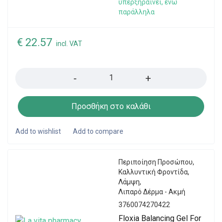
υπερξηραίνει, ενώ
παράλληλα
€
22.57
incl. VAT
Quantity
Προσθήκη στο καλάθι
Περιποίηση Προσώπου
,
Καλλυντική Φροντίδα
,
Λάμψη
,
Λιπαρό Δέρμα - Ακμή
3760074270422
Floxia Balancing Gel For