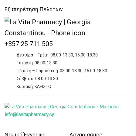
GUM
Εξυπηρέτηση Πελατών
Health Aid
InterMed
Korres
+357 25 711 505
Lanes
Δευτέρα – Τρίτη: 08:00-13:30, 15:00-18:30
La Roche-Posay
Τετάρτη: 08:00-13:30
Mam
Πέμπτη – Παρασκευή: 08:00-13:30, 15:00-18:30
Mundipharma
Σάββατο: 08:00-13:30
Κυριακή: ΚΛΕΙΣΤΟ
Mustela
Natures Aid
Nestlé
info@lavitapharmacy.cy
Now
NUK
Νομικά Έγγραφα
Λογαριασμός