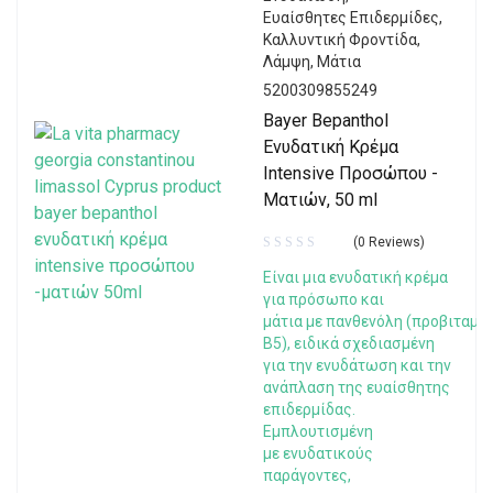
Ευαίσθητες Επιδερμίδες
,
Καλλυντική Φροντίδα
,
Λάμψη
,
Μάτια
5200309855249
Bayer Bepanthol
Evυδατική Κρέμα
Intensive Προσώπου -
Ματιών, 50 ml
(0 Reviews)
Είναι μια ενυδατική κρέμα
για πρόσωπο και
μάτια με πανθενόλη (προβιταμί
Β5), ειδικά σχεδιασμένη
για την ενυδάτωση και την
ανάπλαση της ευαίσθητης
επιδερμίδας.
Εμπλουτισμένη
με ενυδατικούς
παράγοντες,