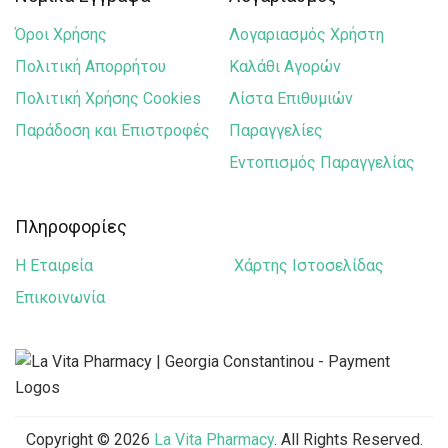
Power Health
Όροι Χρήσης
Λογαριασμός Χρήστη
Power of Nature
Πολιτική Απορρήτου
Καλάθι Αγορών
Solgar
Πολιτική Χρήσης Cookies
Λίστα Επιθυμιών
Παράδοση και Επιστροφές
Παραγγελίες
Schulke
Εντοπισμός Παραγγελίας
Tommee Tippee
Uriage
Πληροφορίες
Vichy Laboratories
Η Εταιρεία
Χάρτης Ιστοσελίδας
Vitabiotics
Επικοινωνία
Superfoods
Sambucol
Copyright © 2026
La Vita Pharmacy
. All Rights Reserved.