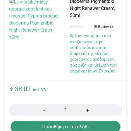
Bioderma Pigmentbio
Night Renewer Cream,
50ml
(0 Reviews)
Κρέμα προσώπου που
αναζωογονεί την
επιδερμίδα κατά τη
διάρκεια της νύχτας
χαρίζοντας αναδόμηση,
σύσφιξη και μείωση των
καφέ κηλίδων. Ενισχύει
€
38.02
incl. VAT
Quantity
Προσθήκη στο καλάθι