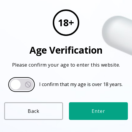
18+
Age Verification
Please confirm your age to enter this website.
I confirm that my age is over 18 years.
Back
Enter
Μεγάλη ποικιλία προϊόντων