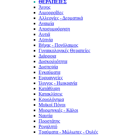
ΘΕΡΑΠΕΊΕΣ
Άγχος
Αιμορροΐδες
Αλλεργίες - Δερματικά
Αναιμία
Αποσυμφόρηση
Αυτιά
Αϋπνία
Βήχας - Πονόλαιμος
Γυναικολογικές Θεραπείες
Διάρροια
Δυσκοιλιότητα
Δυσπεψία
Εγκαύματα
Ευρυαγγείες
Ίλιγγος - Ημικρανία
Κατάθλιψη
Κατακλίσεις
Κρυολόγημα
Μυϊκοί Πόνοι
Μυρμηγκιές - Κάλοι
Ναυτία
Προστάτης
Ροχαλητό
Τραύματα - Μώλωπες - Ουλές