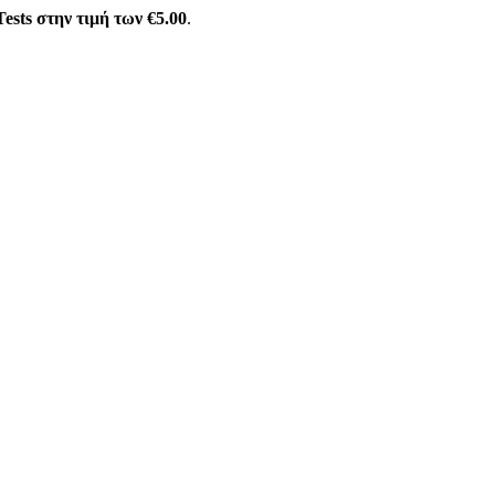
ests στην τιμή των €5.00
.