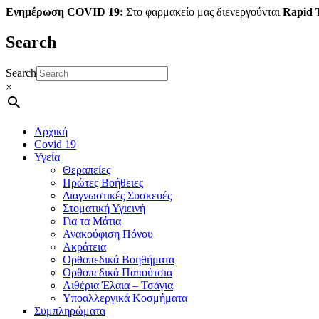
Ενημέρωση COVID 19:
Στο φαρμακείο μας διενεργούνται
Rapid T
Search
Search
×
Αρχική
Covid 19
Υγεία
Θεραπείες
Πρώτες Βοήθειες
Διαγνωστικές Συσκευές
Στοματική Υγιεινή
Για τα Μάτια
Ανακούφιση Πόνου
Ακράτεια
Ορθοπεδικά Βοηθήματα
Ορθοπεδικά Παπούτσια
Αιθέρια Έλαια – Τσάγια
Υποαλλεργικά Κοσμήματα
Συμπληρώματα