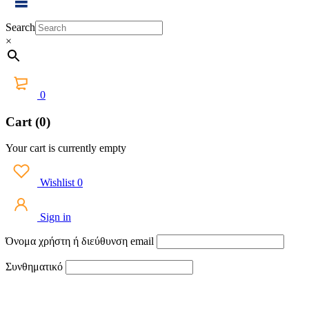
Search
×
0
Cart (0)
Your cart is currently empty
Wishlist
0
Sign in
Όνομα χρήστη ή διεύθυνση email
Συνθηματικό