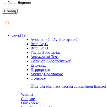
Να με θυμάσαι
Covid 19
Αντισηπτικά – Αντιβακτηριακά
Βιταμίνη C
Βιταμίνη D
Γάντια Προστασίας
Διαγνωστικά Τεστ
Ενίσχυση Ανοσοποιητικού
Εχινάκεια
Θερμόμετρα
Μάσκες Προστασίας
Οξύμετρα
Wishlist
Compare
Quick view