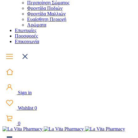
Περιποίηση Σώματος
Φροντίδα Ποδιών
Φροντίδα Μαλλιών
Ευαίσθητη Περιοχή
Αρώματα
Επωνυμίες
Προσφορές
Επικοινωνία
Sign in
Wishlist
0
0