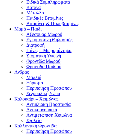
Ειδικά Συμπληρώματα
Βότανα
Μέταλλα
Παιδικές Βιταμίνες
Βιταμίνες & Πολυβιταμίνες
Μαμά – Παιδί
Αξεσουάρ Μωρού
Εγκυμοσύνη Θηλασμός
Διατροφή
Πάνες – Μωρομάντηλα
Στοματική Υγιεινή
Φροντίδα Μωρού
Φροντίδα Παιδιού
Άνδρας
Μαλλιά
Ξύρισμα
Περιποίηση Προσώπου
Σεξουαλική Υγεια
Καλοκαίρι – Χειμώνας
Αντιηλιακή Προστασία
Αντικουνουπικά
Αντιμετώπιση Χειμώνα
Σχολείο
Καλλυντική Φροντίδα
Περιποίηση Προσώπου